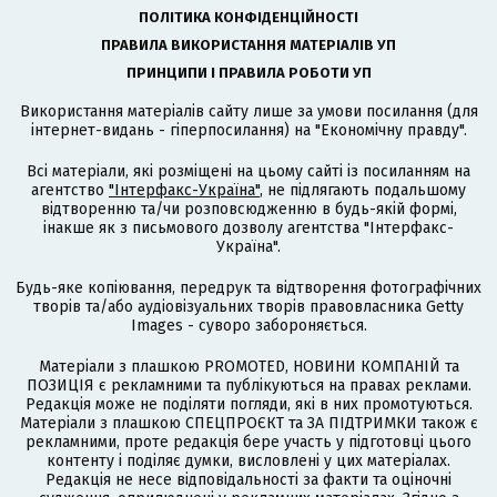
ПОЛІТИКА КОНФІДЕНЦІЙНОСТІ
ПРАВИЛА ВИКОРИСТАННЯ МАТЕРІАЛІВ УП
ПРИНЦИПИ І ПРАВИЛА РОБОТИ УП
Використання матеріалів сайту лише за умови посилання (для
інтернет-видань - гіперпосилання) на "Економічну правду".
Всі матеріали, які розміщені на цьому сайті із посиланням на
агентство
"Інтерфакс-Україна"
, не підлягають подальшому
відтворенню та/чи розповсюдженню в будь-якій формі,
інакше як з письмового дозволу агентства "Інтерфакс-
Україна".
Будь-яке копіювання, передрук та відтворення фотографічних
творів та/або аудіовізуальних творів правовласника Getty
Images - суворо забороняється.
Матеріали з плашкою PROMOTED, НОВИНИ КОМПАНІЙ та
ПОЗИЦІЯ є рекламними та публікуються на правах реклами.
Редакція може не поділяти погляди, які в них промотуються.
Матеріали з плашкою СПЕЦПРОЄКТ та ЗА ПІДТРИМКИ також є
рекламними, проте редакція бере участь у підготовці цього
контенту і поділяє думки, висловлені у цих матеріалах.
Редакція не несе відповідальності за факти та оціночні