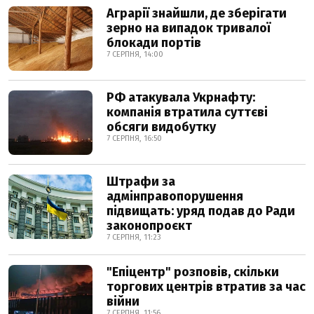
Аграрії знайшли, де зберігати
зерно на випадок тривалої
блокади портів
7 СЕРПНЯ, 14:00
РФ атакувала Укрнафту:
компанія втратила суттєві
обсяги видобутку
7 СЕРПНЯ, 16:50
Штрафи за
адмінправопорушення
підвищать: уряд подав до Ради
законопроєкт
7 СЕРПНЯ, 11:23
"Епіцентр" розповів, скільки
торгових центрів втратив за час
війни
7 СЕРПНЯ, 11:56