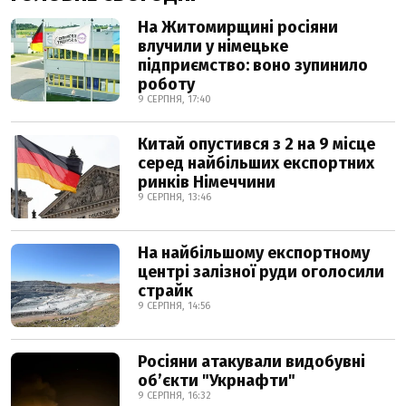
На Житомирщині росіяни
влучили у німецьке
підприємство: воно зупинило
роботу
9 СЕРПНЯ, 17:40
Китай опустився з 2 на 9 місце
серед найбільших експортних
ринків Німеччини
9 СЕРПНЯ, 13:46
На найбільшому експортному
центрі залізної руди оголосили
страйк
9 СЕРПНЯ, 14:56
Росіяни атакували видобувні
обʼєкти "Укрнафти"
9 СЕРПНЯ, 16:32