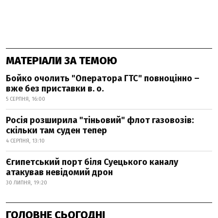
МАТЕРІАЛИ ЗА ТЕМОЮ
Бойко очолить "Оператора ГТС" повноцінно –
вже без приставки в. о.
5 СЕРПНЯ, 16:00
Росія розширила "тіньовий" флот газовозів:
скільки там суден тепер
4 СЕРПНЯ, 13:10
Єгипетський порт біля Суецького каналу
атакував невідомий дрон
30 ЛИПНЯ, 19:20
ГОЛОВНЕ СЬОГОДНІ