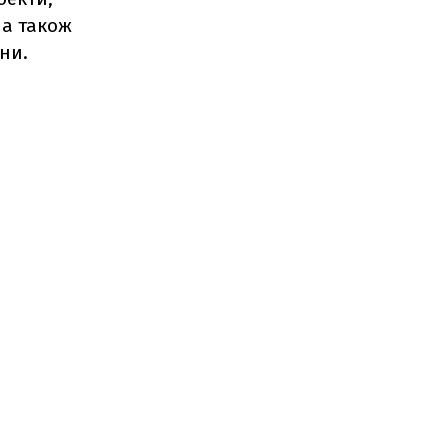
 а також
они.