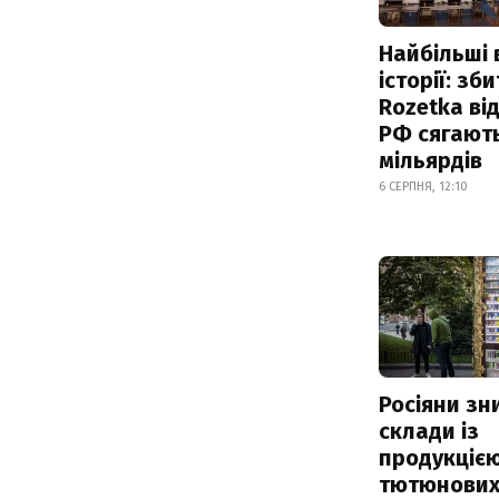
Найбільші 
історії: зб
Rozetka від
РФ сягают
мільярдів
6 СЕРПНЯ, 12:10
Росіяни з
склади із
продукцією
тютюнових 