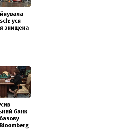
уйнувала
sch: уся
ія знищена
усив
ьний банк
 базову
 Bloomberg