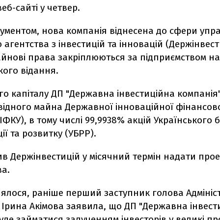
еб-сайті у четвер.
кументом, нова компанія віднесена до сфери упр
агентства з інвестицій та інновацій (Держінвест
айнові права закріплюються за підприємством на
кого відання.
го капіталу ДП "Державна інвестиційна компанія
квідного майна Державної інноваційної фінансов
ІФКУ), в тому числі 99,9938% акцій Українського 
ії та розвитку (УБРР).
в Держінвестицій у місячний термін надати прое
ва.
ялося, раніше перший заступник голова Адмініст
 Ірина Акімова заявила, що ДП "Державна інвест
уде займатися залученням інвесторів у великі пр