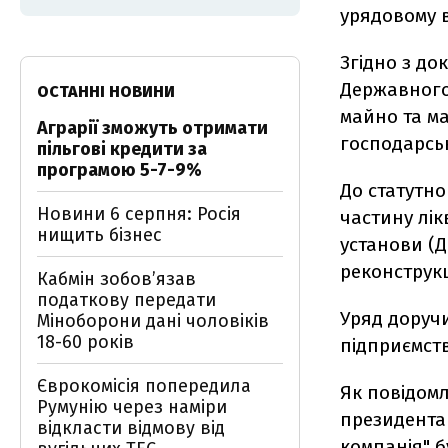
урядовому в
Згідно з до
Державного 
ОСТАННІ НОВИНИ
майно та м
Аграрії зможуть отримати
господарсь
пільгові кредити за
програмою 5-7-9%
До статутно
Новини 6 серпня: Росія
частину лі
нищить бізнес
установи (Д
реконструкц
Кабмін зобовʼязав
податкову передати
Уряд доручи
Міноборони дані чоловіків
18-60 років
підприємст
Єврокомісія попередила
Як повідомл
Румунію через наміри
президента
відкласти відмову від
компанія" б