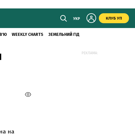
КЛУБ УП
УКР
В'Ю
WEEKLY CHARTS
ЗЕМЕЛЬНИЙ ГІД
я
РЕКЛАМА:
на на