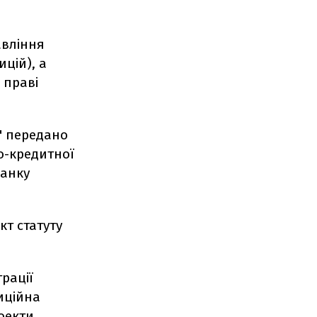
авління
ицій), а
 праві
" передано
о-кредитної
банку
кт статуту
рації
иційна
оекти,