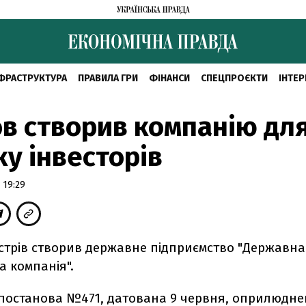
ФРАСТРУКТУРА
ПРАВИЛА ГРИ
ФІНАНСИ
СПЕЦПРОЄКТИ
ІНТЕР
в створив компанію дл
у інвесторів
 19:29
істрів створив державне підприємство "Державна
а компанія".
 постанова №471, датована 9 червня, оприлюдне