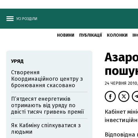
УСІ РОЗДІЛИ
НОВИНИ
ПУБЛІКАЦІЇ
КОЛОНКИ
ІН
Азаро
УРЯД
пошук
Створення
Координаційного центру з
24 ЧЕРВНЯ 2010,
бронювання скасовано
П’ятдесят енергетиків
отримають від уряду по
Кабінет мін
двісті тисяч гривень премії
інвестиційн
Як Кабміну спілкуватися з
людьми
Відповідна