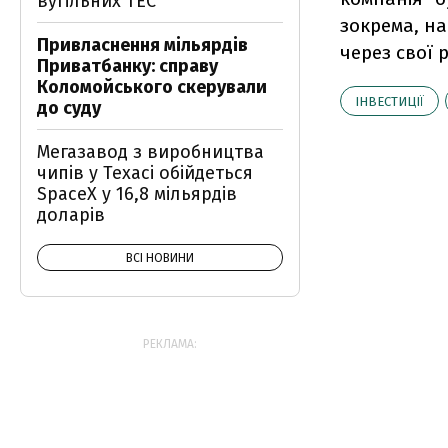
вугільних ТЕС
зокрема, н
Привласнення мільярдів
через свої 
Приватбанку: справу
Коломойського скерували
ІНВЕСТИЦІЇ
до суду
Мегазавод з виробництва
чипів у Техасі обійдеться
SpaceX у 16,8 мільярдів
доларів
ВСІ НОВИНИ
РЕКЛАМА: