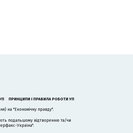
УП
ПРИНЦИПИ І ПРАВИЛА РОБОТИ УП
я) на "Економічну правду".
гають подальшому відтворенню та/чи
терфакс-Україна".