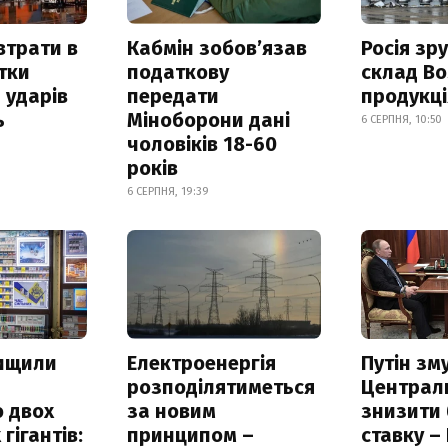
втрати в
Кабмін зобовʼязав
Росія зр
итки
податкову
склад Bo
 ударів
передати
продукц
ь
Міноборони дані
6 СЕРПНЯ, 10:50
чоловіків 18-60
років
6 СЕРПНЯ, 19:39
нищили
Електроенергія
Путін зм
розподілятиметься
Централ
 двох
за новим
знизити
гігантів:
принципом –
ставку –