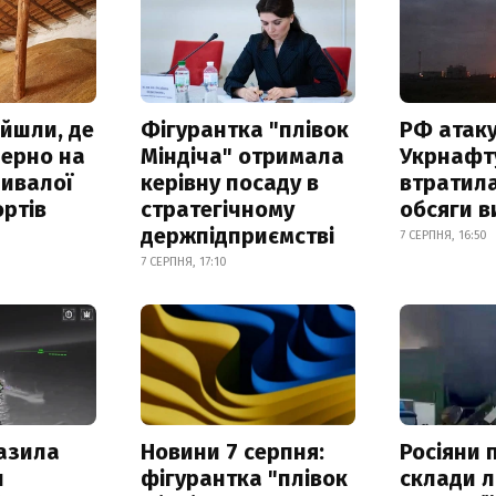
айшли, де
Фігурантка "плівок
РФ атак
зерно на
Міндіча" отримала
Укрнафту
ривалої
керівну посаду в
втратила
ртів
стратегічному
обсяги в
держпідприємстві
7 СЕРПНЯ, 16:50
7 СЕРПНЯ, 17:10
азила
Новини 7 серпня:
Росіяни 
н
фігурантка "плівок
склади л