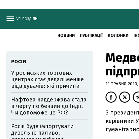
УСІ РОЗДІЛИ
НОВИНИ
ПУБЛІКАЦІЇ
КОЛОНКИ
ІН
Медве
РОСІЯ
підпр
У російських торгових
центрах стає дедалі менше
11 ТРАВНЯ 2010,
відвідувачів: які причини
Нафтова наддержава стала
в чергу по бензин до Індії.
З президен
Чи допоможе це РФ?
керівники У
Росія буде імпортувати
гуманітарно
дизельне паливо,