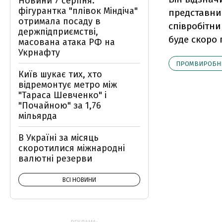
Новини 7 серпня:
фігурантка "плівок Міндіча"
представни
отримала посаду в
співробітни
держпідприємстві,
буде скоро
масована атака РФ на
Укрнафту
ПРОМВИРОБН
Київ шукає тих, хто
відремонтує метро між
"Тараса Шевченко" і
"Почайною" за 1,76
мільярда
В Україні за місяць
скоротилися міжнародні
валютні резерви
ВСІ НОВИНИ