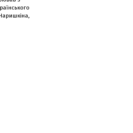
раїнського
 Наришкіна,