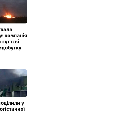
увала
: компанія
 суттєві
идобутку
поцілили у
огістичної