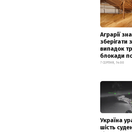
Аграрії зн
зберігати 
випадок т
блокади по
7 СЕРПНЯ, 14:00
Україна ур
шість суде