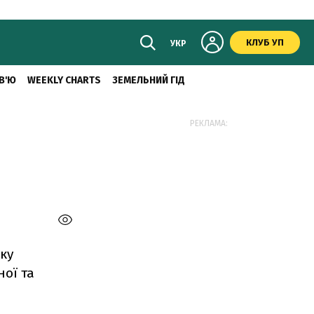
КЛУБ УП
УКР
В'Ю
WEEKLY CHARTS
ЗЕМЕЛЬНИЙ ГІД
РЕКЛАМА:
ку
ної та