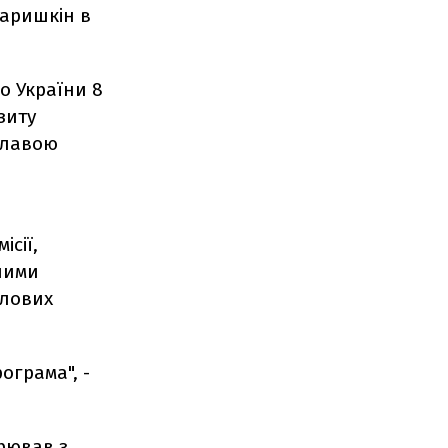
Наришкін в
о України 8
зиту
главою
ісії,
зними
слових
ограма", -
орював з