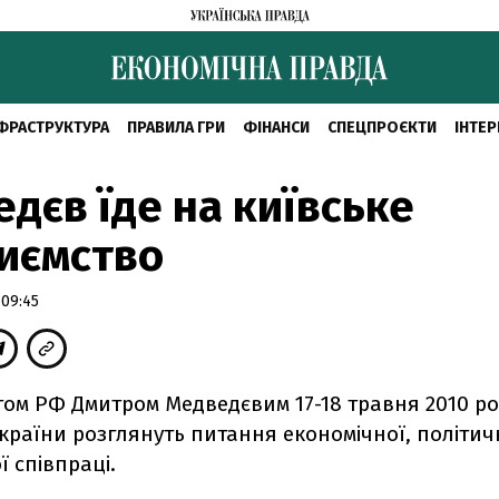
ФРАСТРУКТУРА
ПРАВИЛА ГРИ
ФІНАНСИ
СПЕЦПРОЄКТИ
ІНТЕР
дєв їде на київське
иємство
 09:45
том РФ Дмитром Медведєвим 17-18 травня 2010 ро
країни розглянуть питання економічної, політич
ї співпраці.