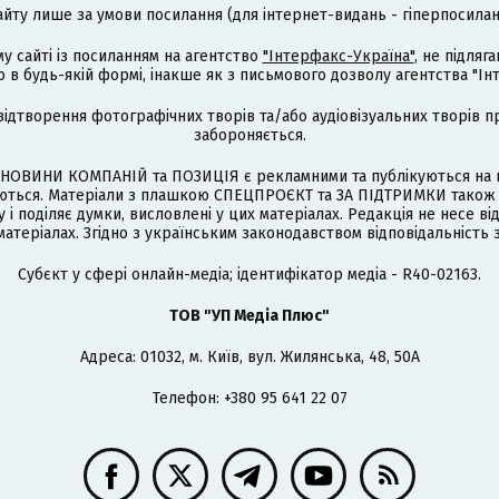
айту лише за умови посилання (для інтернет-видань - гіперпосиланн
му сайті із посиланням на агентство
"Інтерфакс-Україна"
, не підля
 будь-якій формі, інакше як з письмового дозволу агентства "Ін
відтворення фотографічних творів та/або аудіовізуальних творів п
забороняється.
НОВИНИ КОМПАНІЙ та ПОЗИЦІЯ є рекламними та публікуються на п
туються. Матеріали з плашкою СПЕЦПРОЄКТ та ЗА ПІДТРИМКИ також
 і поділяє думки, висловлені у цих матеріалах. Редакція не несе ві
атеріалах. Згідно з українським законодавством відповідальність 
Cубєкт у сфері онлайн-медіа; ідентифікатор медіа - R40-02163.
ТОВ "УП Медіа Плюс"
Адреса: 01032, м. Київ, вул. Жилянська, 48, 50А
Телефон: +380 95 641 22 07