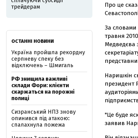
сплачуючи субсидії
Про це сказ
трейдерам
Севастополі
За словами 
травня 2010
ОСТАННІ НОВИНИ
Медведєва 
Україна пройшла рекордну
секретаріат
серпневу спеку без
представни
відключень – Шмигаль
Наришкін ск
РФ знищила важливі
президент Р
склади Фори: клієнти
скаржаться на порожні
аудиторіями
полиці
підприємств
Сизранський НПЗ знову
"Це буде яс
опинився під атакою:
заявив Нар
спалахнула пожежа
Він відзнач