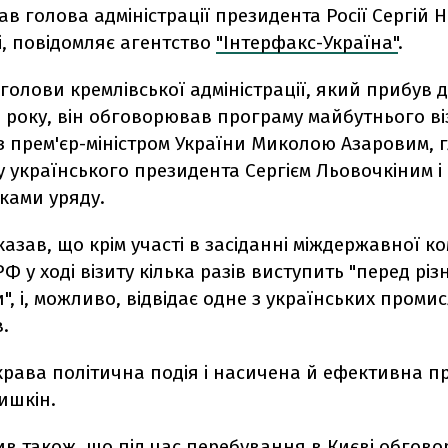
ав голова адміністрації президента Росії Сергій 
, повідомляє агентство
"Інтерфакс-Україна"
.
голови кремлівської адміністрації, який прибув д
 року, він обговорював програму майбутнього ві
з прем'єр-міністром України Миколою Азаровим, 
у українського президента Сергієм Льовочкіним і
ками уряду.
азав, що крім участі в засіданні міждержавної ком
Ф у ході візиту кілька разів виступить "перед рі
", і, можливо, відвідає одне з українських проми
.
крава політична подія і насичена й ефективна пр
ишкін.
ив також, що під час перебування в Києві обгов