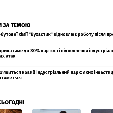
И ЗА ТЕМОЮ
бутової хімії "Вухастик" відновлює роботу після п
риватиме до 80% вартості відновлення індустріал
их атак
 з'явиться новий індустріальний парк: яких інвести
атиметься
СЬОГОДНІ