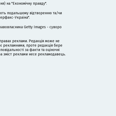
я) на "Економічну правду".
гають подальшому відтворенню та/чи
терфакс-Україна".
равовласника Getty Images - суворо
равах реклами. Редакція може не
 є рекламними, проте редакція бере
дповідальності за факти та оціночні
за зміст реклами несе рекламодавець.