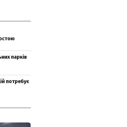
ростою
ьних парків
цій потребує