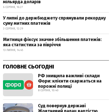
мільярда доларів
6 СЕРПНЯ, 16:27
У липні до держбюджету спрямували рекордну
суму митних платежів
3 СЕРПНЯ, 12:29
Митниця фіксує значне збільшення платежів:
яка статистика за півріччя
13 ЛИПНЯ, 14:45
ГОЛОВНЕ СЬОГОДНІ
РФ знищила важливі склади
Фори: клієнти скаржаться на
порожні полиці
8 СЕРПНЯ, 10:40
Суд повернув державі
Жовтневий палац вартістю