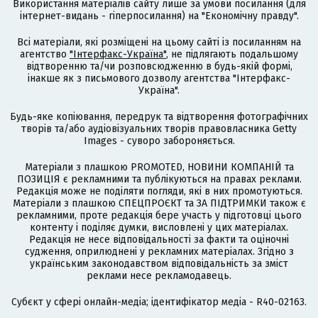
Використання матеріалів сайту лише за умови посилання (для
інтернет-видань - гіперпосилання) на "Економічну правду".
Всі матеріали, які розміщені на цьому сайті із посиланням на
агентство
"Інтерфакс-Україна"
, не підлягають подальшому
відтворенню та/чи розповсюдженню в будь-якій формі,
інакше як з письмового дозволу агентства "Інтерфакс-
Україна".
Будь-яке копіювання, передрук та відтворення фотографічних
творів та/або аудіовізуальних творів правовласника Getty
Images - суворо забороняється.
Матеріали з плашкою PROMOTED, НОВИНИ КОМПАНІЙ та
ПОЗИЦІЯ є рекламними та публікуються на правах реклами.
Редакція може не поділяти погляди, які в них промотуються.
Матеріали з плашкою СПЕЦПРОЄКТ та ЗА ПІДТРИМКИ також є
рекламними, проте редакція бере участь у підготовці цього
контенту і поділяє думки, висловлені у цих матеріалах.
Редакція не несе відповідальності за факти та оціночні
судження, оприлюднені у рекламних матеріалах. Згідно з
українським законодавством відповідальність за зміст
реклами несе рекламодавець.
Cубєкт у сфері онлайн-медіа; ідентифікатор медіа - R40-02163.