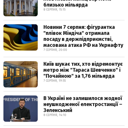
близько мільярда
8 СЕРПНЯ, 15:15
Новини 7 серпня: фігурантка
"плівок Міндіча" отримала
посаду в держпідприємстві,
масована атака РФ на Укрнафту
7 СЕРПНЯ, 20:00
Київ шукає тих, хто відремонтує
метро між "Тараса Шевченко" і
"Почайною" за 1,76 мільярда
7 СЕРПНЯ, 19:55
В Україні не залишилося жодної
неушкодженої електростанції –
Зеленський
8 СЕРПНЯ, 14:10