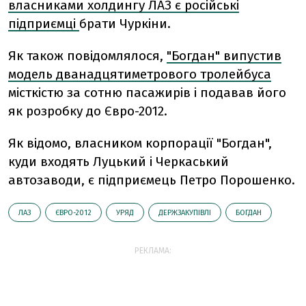
власниками холдингу ЛАЗ є російські
підприємці
брати Чуркіни.
Як також повідомлялося,
"Богдан" випустив
модель дванадцятиметрового тролейбуса
місткістю за сотню пасажирів і подавав його
як розробку до Євро-2012.
Як відомо, власником корпорації "Богдан",
куди входять Луцький і Черкаський
автозаводи, є підприємець Петро Порошенко.
ЛАЗ
ЄВРО-2012
УРЯД
ДЕРЖЗАКУПІВЛІ
БОГДАН
РЕКЛАМА: