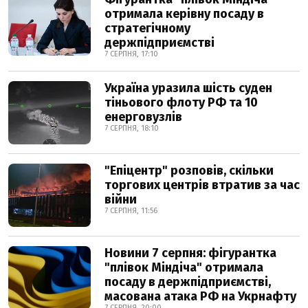
отримала керівну посаду в
стратегічному
держпідприємстві
7 СЕРПНЯ, 17:10
Україна уразила шість суден
тіньового флоту РФ та 10
енерговузлів
7 СЕРПНЯ, 18:10
"Епіцентр" розповів, скільки
торгових центрів втратив за час
війни
7 СЕРПНЯ, 11:56
Новини 7 серпня: фігурантка
"плівок Міндіча" отримала
посаду в держпідприємстві,
масована атака РФ на Укрнафту
7 СЕРПНЯ, 20:00