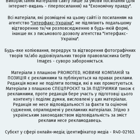
Використання матеріалів сайту лише за умови посилання (для
інтернет-видань - гіперпосилання) на "Економічну правду".
Всі матеріали, які розміщені на цьому сайті із посиланням на
агентство
"Інтерфакс-Україна"
, не підлягають подальшому
відтворенню та/чи розповсюдженню в будь-якій формі,
інакше як з письмового дозволу агентства "Інтерфакс-
Україна".
Будь-яке копіювання, передрук та відтворення фотографічних
творів та/або аудіовізуальних творів правовласника Getty
Images - суворо забороняється.
Матеріали з плашкою PROMOTED, НОВИНИ КОМПАНІЙ та
ПОЗИЦІЯ є рекламними та публікуються на правах реклами.
Редакція може не поділяти погляди, які в них промотуються.
Матеріали з плашкою СПЕЦПРОЄКТ та ЗА ПІДТРИМКИ також є
рекламними, проте редакція бере участь у підготовці цього
контенту і поділяє думки, висловлені у цих матеріалах.
Редакція не несе відповідальності за факти та оціночні
судження, оприлюднені у рекламних матеріалах. Згідно з
українським законодавством відповідальність за зміст
реклами несе рекламодавець.
Cубєкт у сфері онлайн-медіа; ідентифікатор медіа - R40-02163.