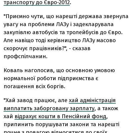
транспорту до Євро-2012
.
"Приємно чути, що нарешті держава звернула
увагу на проблеми ЛАЗу і задекларувала
закупівлю автобусів та тролейбусів до Євро.
Але навіщо тоді керівництво ЛАЗу масово
скорочує працівників?", - сказав
профспілчанин.
Коваль наголосив, що основною умовою
нормальної роботи підприємства є
погашення всіх боргів.
"Хай завод працює, але
хай адміністрація
виплатить заборговану зарплату
, а також
хай
відрахує кошти в Пенсійний фонд
,
припинить порушувати закони та нарешті
почне з повагою відноситися до своїх