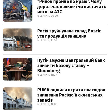
"Ринок пройде по краю". Чому
дорожчає пальне і чи вистачить
його на АЗС
6 СЕРПНЯ, 06:00
Росія зруйнувала склад Bosch:
уся продукція знищена
6 СЕРПНЯ, 10:50
Путін змусив Центральний банк
знизити базову ставку –
Bloomberg
6 СЕРПНЯ, 15:07
PUMA оцінила втрати внаслідок
знищення Росією її складських
запасів
6 СЕРПНЯ, 14:00