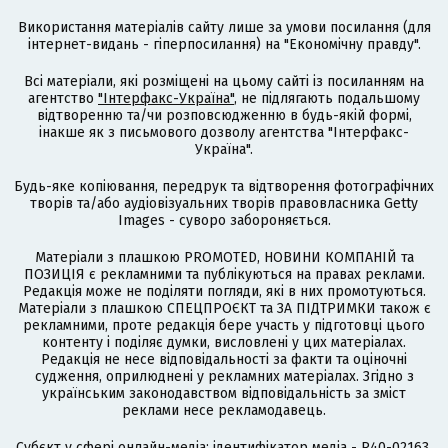
Використання матеріалів сайту лише за умови посилання (для
інтернет-видань - гіперпосилання) на "Економічну правду".
Всі матеріали, які розміщені на цьому сайті із посиланням на
агентство
"Інтерфакс-Україна"
, не підлягають подальшому
відтворенню та/чи розповсюдженню в будь-якій формі,
інакше як з письмового дозволу агентства "Інтерфакс-
Україна".
Будь-яке копіювання, передрук та відтворення фотографічних
творів та/або аудіовізуальних творів правовласника Getty
Images - суворо забороняється.
Матеріали з плашкою PROMOTED, НОВИНИ КОМПАНІЙ та
ПОЗИЦІЯ є рекламними та публікуються на правах реклами.
Редакція може не поділяти погляди, які в них промотуються.
Матеріали з плашкою СПЕЦПРОЄКТ та ЗА ПІДТРИМКИ також є
рекламними, проте редакція бере участь у підготовці цього
контенту і поділяє думки, висловлені у цих матеріалах.
Редакція не несе відповідальності за факти та оціночні
судження, оприлюднені у рекламних матеріалах. Згідно з
українським законодавством відповідальність за зміст
реклами несе рекламодавець.
Cубєкт у сфері онлайн-медіа; ідентифікатор медіа - R40-02163.