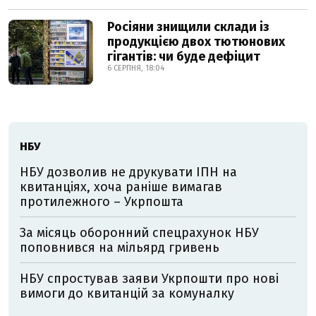
Росіяни знищили склади із
продукцією двох тютюнових
гігантів: чи буде дефіцит
6 СЕРПНЯ, 18:04
НБУ
НБУ дозволив не друкувати ІПН на
квитанціях, хоча раніше вимагав
протилежного – Укрпошта
За місяць оборонний спецрахунок НБУ
поповнився на мільярд гривень
НБУ спростував заяви Укрпошти про нові
вимоги до квитанцій за комуналку