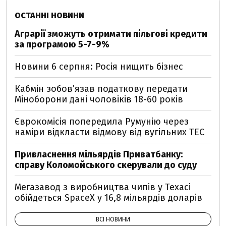
ОСТАННІ НОВИНИ
Аграрії зможуть отримати пільгові кредити
за програмою 5-7-9%
Новини 6 серпня: Росія нищить бізнес
Кабмін зобовʼязав податкову передати
Міноборони дані чоловіків 18-60 років
Єврокомісія попередила Румунію через
наміри відкласти відмову від вугільних ТЕС
Привласнення мільярдів Приватбанку:
справу Коломойського скерували до суду
Мегазавод з виробництва чипів у Техасі
обійдеться SpaceX у 16,8 мільярдів доларів
ВСІ НОВИНИ