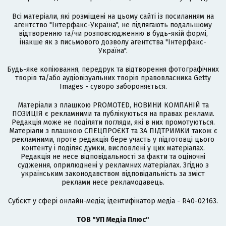
Всі матеріали, які розміщені на цьому сайті із посиланням на
агентство
"Інтерфакс-Україна"
, не підлягають подальшому
відтворенню та/чи розповсюдженню в будь-якій формі,
інакше як з письмового дозволу агентства "Інтерфакс-
Україна".
Будь-яке копіювання, передрук та відтворення фотографічних
творів та/або аудіовізуальних творів правовласника Getty
Images - суворо забороняється.
Матеріали з плашкою PROMOTED, НОВИНИ КОМПАНІЙ та
ПОЗИЦІЯ є рекламними та публікуються на правах реклами.
Редакція може не поділяти погляди, які в них промотуються.
Матеріали з плашкою СПЕЦПРОЄКТ та ЗА ПІДТРИМКИ також є
рекламними, проте редакція бере участь у підготовці цього
контенту і поділяє думки, висловлені у цих матеріалах.
Редакція не несе відповідальності за факти та оціночні
судження, оприлюднені у рекламних матеріалах. Згідно з
українським законодавством відповідальність за зміст
реклами несе рекламодавець.
Cубєкт у сфері онлайн-медіа; ідентифікатор медіа - R40-02163.
ТОВ "УП Медіа Плюс"