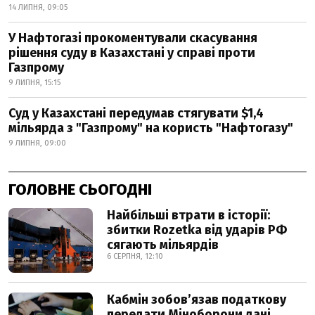
14 ЛИПНЯ, 09:05
У Нафтогазі прокоментували скасування
рішення суду в Казахстані у справі проти
Газпрому
9 ЛИПНЯ, 15:15
Суд у Казахстані передумав стягувати $1,4
мільярда з "Газпрому" на користь "Нафтогазу"
9 ЛИПНЯ, 09:00
ГОЛОВНЕ СЬОГОДНІ
Найбільші втрати в історії:
збитки Rozetka від ударів РФ
сягають мільярдів
6 СЕРПНЯ, 12:10
Кабмін зобовʼязав податкову
передати Міноборони дані