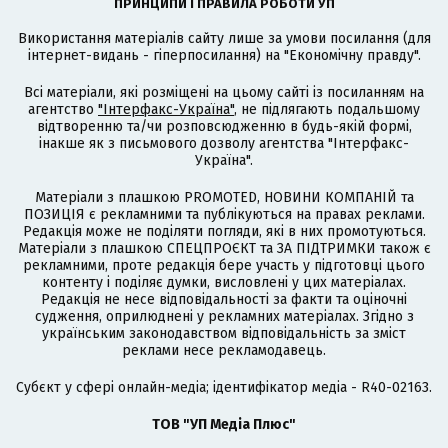
ПРИНЦИПИ І ПРАВИЛА РОБОТИ УП
Використання матеріалів сайту лише за умови посилання (для
інтернет-видань - гіперпосилання) на "Економічну правду".
Всі матеріали, які розміщені на цьому сайті із посиланням на
агентство
"Інтерфакс-Україна"
, не підлягають подальшому
відтворенню та/чи розповсюдженню в будь-якій формі,
інакше як з письмового дозволу агентства "Інтерфакс-
Україна".
Матеріали з плашкою PROMOTED, НОВИНИ КОМПАНІЙ та
ПОЗИЦІЯ є рекламними та публікуються на правах реклами.
Редакція може не поділяти погляди, які в них промотуються.
Матеріали з плашкою СПЕЦПРОЄКТ та ЗА ПІДТРИМКИ також є
рекламними, проте редакція бере участь у підготовці цього
контенту і поділяє думки, висловлені у цих матеріалах.
Редакція не несе відповідальності за факти та оціночні
судження, оприлюднені у рекламних матеріалах. Згідно з
українським законодавством відповідальність за зміст
реклами несе рекламодавець.
Cубєкт у сфері онлайн-медіа; ідентифікатор медіа - R40-02163.
ТОВ "УП Медіа Плюс"