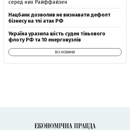
серед них Райффайзен
Нацбанк дозволив не визнавати дефолт
бізнесу на тлі атак РФ
Україна уразила шість суден тіньового
флоту РФ та 10 енерговузлів
ВСІ НОВИНИ