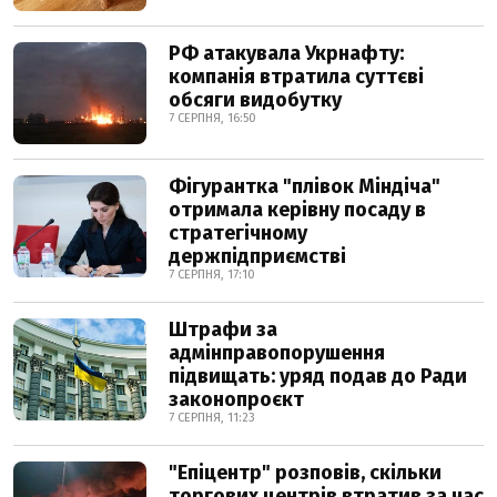
РФ атакувала Укрнафту:
компанія втратила суттєві
обсяги видобутку
7 СЕРПНЯ, 16:50
Фігурантка "плівок Міндіча"
отримала керівну посаду в
стратегічному
держпідприємстві
7 СЕРПНЯ, 17:10
Штрафи за
адмінправопорушення
підвищать: уряд подав до Ради
законопроєкт
7 СЕРПНЯ, 11:23
"Епіцентр" розповів, скільки
торгових центрів втратив за час