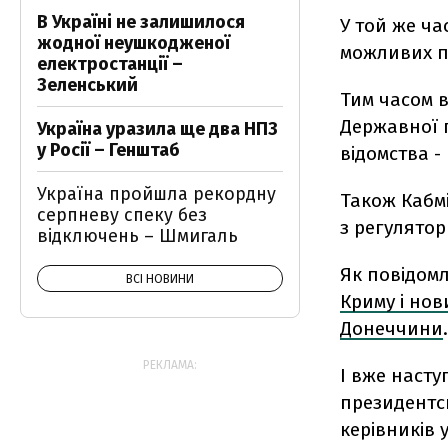
В Україні не залишилося
У той же ча
жодної неушкодженої
можливих п
електростанції –
Зеленський
Тим часом в
Державної п
Україна уразила ще два НПЗ
у Росії – Генштаб
відомства -
Україна пройшла рекордну
Також Кабм
серпневу спеку без
з регулятор
відключень – Шмигаль
Як повідомл
ВСІ НОВИНИ
Криму і нов
Донеччини
.
РЕКЛАМА:
І вже наст
президентсь
керівників 