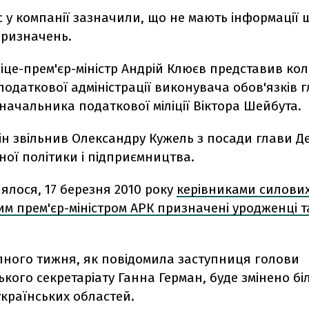
с у компанії зазначили, що не мають інформації
ризначень.
іце-прем'єр-міністр Андрій Клюєв представив ко
одаткової адміністрації виконувача обов'язків 
 начальника податкової міліції Віктора Шейбута.
ін звільнив Олександру Кужель з посади глави Д
ної політики і підприємництва.
ялося, 17 березня 2010 року
керівниками силових
им прем'єр-міністром АРК призначені уродженці та
упного тижня, як повідомила заступниця голови
кого секретаріату Ганна Герман, буде змінено бі
українських областей.