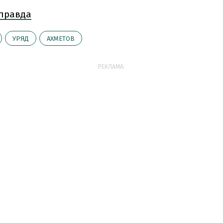
 правда
УРЯД
АХМЕТОВ
РЕКЛАМА: