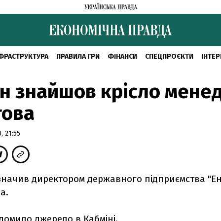
ФРАСТРУКТУРА
ПРАВИЛА ГРИ
ФІНАНСИ
СПЕЦПРОЄКТИ
ІНТЕР
н знайшов крісло мене
това
, 21:55
значив директором державного підприємства "Е
а.
домило джерело в Кабміні.