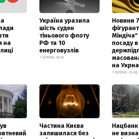
ла
Україна уразила
Новини 7
клади
шість суден
фігурант
нти
тіньового флоту
Міндіча"
я на
РФ та 10
посаду в
лиці
енерговузлів
держпідп
масован
7 СЕРПНЯ, 18:10
на Укрн
7 СЕРПНЯ, 20:00
ув
Частина Києва
Нацбанк
овтневий
залишилася без
не визн