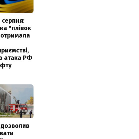
 серпня:
ка "плівок
 отримала
риємстві,
а атака РФ
афту
 дозволив
авати