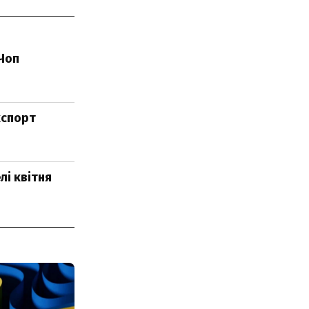
-Чоп
кспорт
лі квітня