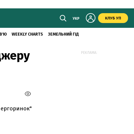
КЛУБ УП
УКР
В'Ю
WEEKLY CHARTS
ЗЕМЕЛЬНИЙ ГІД
джеру
РЕКЛАМА:
нергоринок"