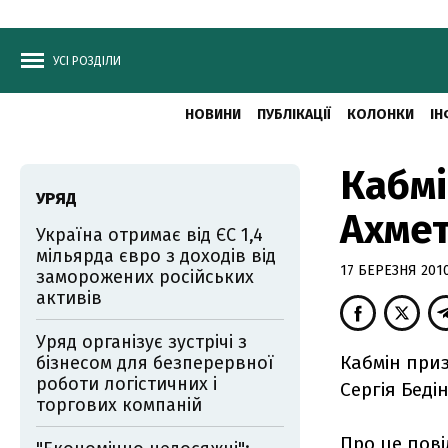
УСІ РОЗДІЛИ
НОВИНИ
ПУБЛІКАЦІЇ
КОЛОНКИ
ІН
Кабмі
УРЯД
Ахме
Україна отримає від ЄС 1,4
мільярда євро з доходів від
17 БЕРЕЗНЯ 2010
заморожених російських
активів
Уряд організує зустрічі з
Кабмін при
бізнесом для безперервної
роботи логістичних і
Сергія Бедін
торгових компаній
Про це пові