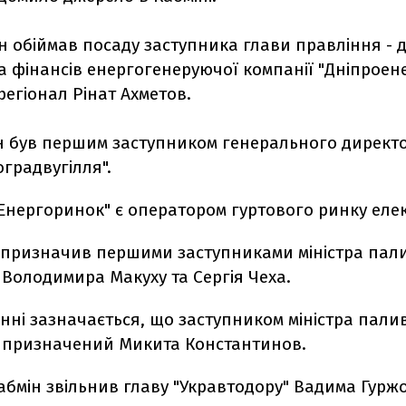
н обіймав посаду заступника глави правління - 
а фінансів енергогенеруючої компанії "Дніпроене
егіонал Рінат Ахметов.
ін був першим заступником генерального директо
градвугілля".
"Енергоринок" є оператором гуртового ринку елек
 призначив першими заступниками міністра пали
Володимира Макуху та Сергія Чеха.
нні зазначається, що заступником міністра пали
 призначений Микита Константинов.
Кабмін звільнив главу "Укравтодору" Вадима Гуржо