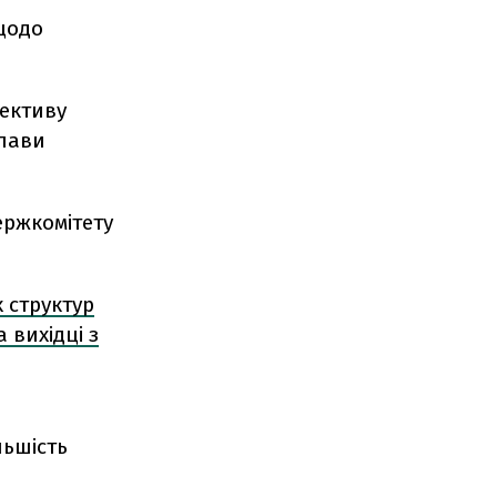
 щодо
лективу
глави
ержкомітету
 структур
 вихідці з
льшість