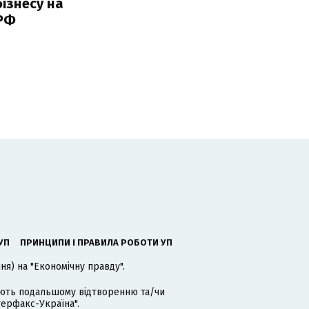
ізнесу на
 РФ
УП
ПРИНЦИПИ І ПРАВИЛА РОБОТИ УП
я) на "Економічну правду".
гають подальшому відтворенню та/чи
терфакс-Україна".