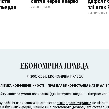
істю
світла через аварію
дефолт б
ільярда
тлі атак
7 СЕРПНЯ, 17:50
7 СЕРПНЯ, 18:33
© 2005-2026, ЕКОНОМІЧНА ПРАВДА
ЛІТИКА КОНФІДЕНЦІЙНОСТІ
ПРАВИЛА ВИКОРИСТАННЯ МАТЕРІАЛІВ 
айту лише за умови посилання (для інтернет-видань - гіперпосиланн
му сайті із посиланням на агентство
"Інтерфакс-Україна"
, не підля
 будь-якій формі, інакше як з письмового дозволу агентства "Ін