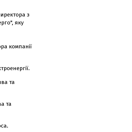
директора з
рго", яку
ра компанії
троенергії.
ва та
ва та
са.