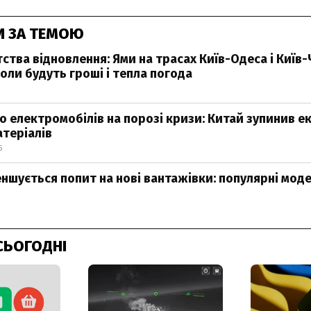
И ЗА ТЕМОЮ
ства відновлення: Ями на трасах Київ-Одеса і Київ
оли будуть гроші і тепла погода
 електромобілів на порозі кризи: Китай зупинив е
теріалів
6
еншується попит на нові вантажівки: популярні моде
СЬОГОДНІ