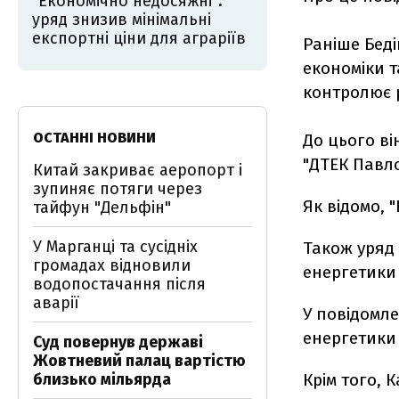
"Економічно недосяжні":
уряд знизив мінімальні
експортні ціни для аграріїв
Раніше Беді
економіки т
контролює р
ОСТАННІ НОВИНИ
До цього в
"ДТЕК Павло
Китай закриває аеропорт і
зупиняє потяги через
Як відомо, 
тайфун "Дельфін"
У Марганці та сусідніх
Також уряд
громадах відновили
енергетики 
водопостачання після
аварії
У повідомле
енергетики
Суд повернув державі
Жовтневий палац вартістю
близько мільярда
Крім того, 