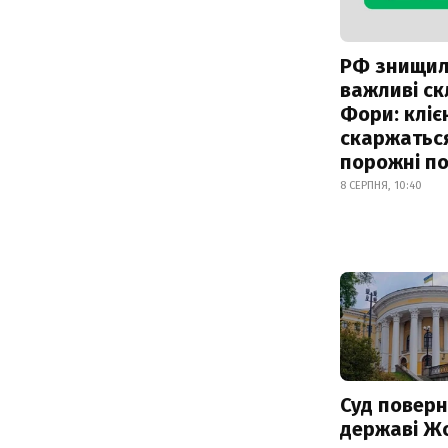
РФ знищи
важливі с
Фори: кліє
скаржатьс
порожні по
8 СЕРПНЯ, 10:40
Суд поверн
державі Ж