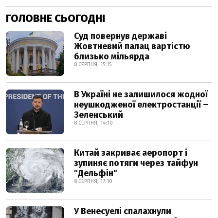
ГОЛОВНЕ СЬОГОДНІ
Суд повернув державі
Жовтневий палац вартістю
близько мільярда
8 СЕРПНЯ, 15:15
В Україні не залишилося жодної
неушкодженої електростанції –
Зеленський
8 СЕРПНЯ, 14:10
Китай закриває аеропорт і
зупиняє потяги через тайфун
"Дельфін"
8 СЕРПНЯ, 17:10
У Венесуелі спалахнули