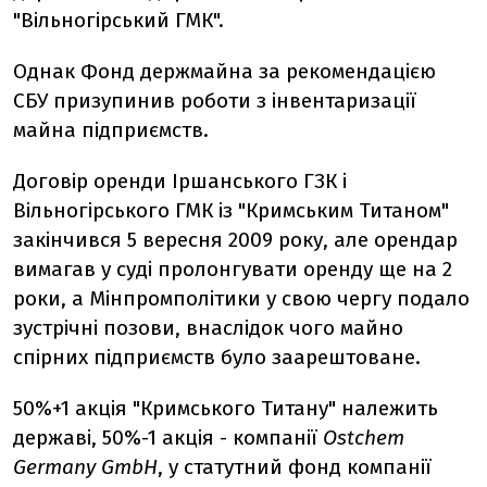
"Вільногірський ГМК".
Однак Фонд держмайна за рекомендацією
СБУ призупинив роботи з інвентаризації
майна підприємств.
Договір оренди Іршанського ГЗК і
Вільногірського ГМК із "Кримським Титаном"
закінчився 5 вересня 2009 року, але орендар
вимагав у суді пролонгувати оренду ще на 2
роки, а Мінпромполітики у свою чергу подало
зустрічні позови, внаслідок чого майно
спірних підприємств було заарештоване.
50%+1 акція "Кримського Титану" належить
державі, 50%-1 акція - компанії
Ostchem
Germany GmbН
, у статутний фонд компанії