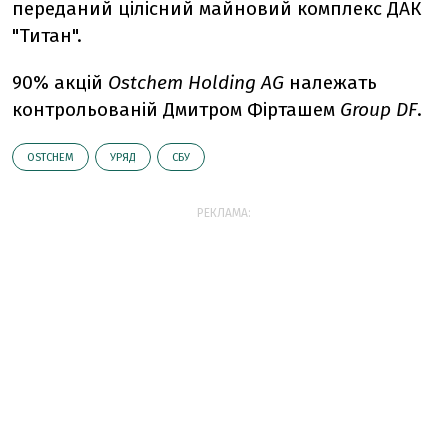
переданий цілісний майновий комплекс ДАК
"Титан".
90% акцій
Ostchem Holding AG
належать
контрольованій Дмитром Фірташем
Group DF
.
OSTCHEM
УРЯД
СБУ
РЕКЛАМА: