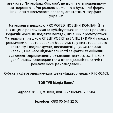
агентство
"Інтерфакс-Україна"
, не підлягають подальшому
відтворенню та/чи розповсюдженню в будь-якій формі,
інакше як з письмового дозволу агентства "Інтерфакс-
Україна".
Матеріали з плашкою PROMOTED, НОВИНИ КОМПАНІЙ та
ПОЗИЦІЯ є рекламними та публікуються на правах реклами.
Редакція може не поділяти погляди, які в них промотуються.
Матеріали з плашкою СПЕЦПРОЄКТ та ЗА ПІДТРИМКИ також є
рекламними, проте редакція бере участь у підготовці цього
контенту і поділяє думки, висловлені у цих матеріалах.
Редакція не несе відповідальності за факти та оціночні
судження, оприлюднені у рекламних матеріалах. Згідно з
українським законодавством відповідальність за зміст
реклами несе рекламодавець.
Cубєкт у сфері онлайн-медіа; ідентифікатор медіа - R40-02163.
ТОВ "УП Медіа Плюс"
Адреса: 01032, м. Київ, вул. Жилянська, 48, 50А
Телефон: +380 95 641 22 07