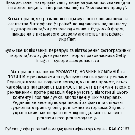
Використання матеріалів сайту лише за умови посилання (для
інтернет-видань - гіперпосилання) на "Економічну правду".
Всі матеріали, які розміщені на цьому сайті із посиланням на
агентство
"Інтерфакс-Україна"
, не підлягають подальшому
відтворенню та/чи розповсюдженню в будь-якій формі,
інакше як з письмового дозволу агентства "Інтерфакс-
Україна".
Будь-яке копіювання, передрук та відтворення фотографічних
творів та/або аудіовізуальних творів правовласника Getty
Images - суворо забороняється.
Матеріали з плашкою PROMOTED, НОВИНИ КОМПАНІЙ та
ПОЗИЦІЯ є рекламними та публікуються на правах реклами.
Редакція може не поділяти погляди, які в них промотуються.
Матеріали з плашкою СПЕЦПРОЄКТ та ЗА ПІДТРИМКИ також є
рекламними, проте редакція бере участь у підготовці цього
контенту і поділяє думки, висловлені у цих матеріалах.
Редакція не несе відповідальності за факти та оціночні
судження, оприлюднені у рекламних матеріалах. Згідно з
українським законодавством відповідальність за зміст
реклами несе рекламодавець.
Cубєкт у сфері онлайн-медіа; ідентифікатор медіа - R40-02163.