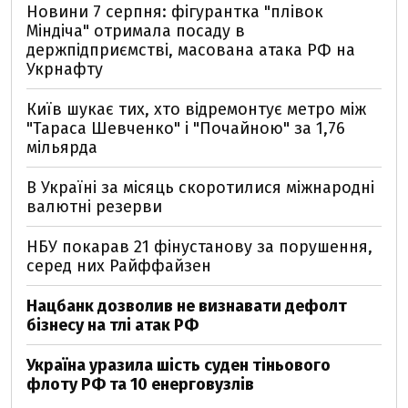
Новини 7 серпня: фігурантка "плівок
Міндіча" отримала посаду в
держпідприємстві, масована атака РФ на
Укрнафту
Київ шукає тих, хто відремонтує метро між
"Тараса Шевченко" і "Почайною" за 1,76
мільярда
В Україні за місяць скоротилися міжнародні
валютні резерви
НБУ покарав 21 фінустанову за порушення,
серед них Райффайзен
Нацбанк дозволив не визнавати дефолт
бізнесу на тлі атак РФ
Україна уразила шість суден тіньового
флоту РФ та 10 енерговузлів