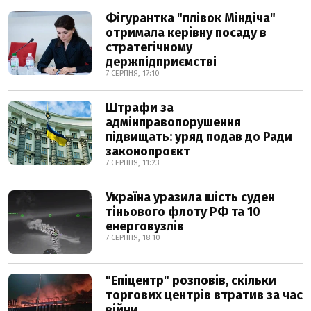
Фігурантка "плівок Міндіча"
отримала керівну посаду в
стратегічному
держпідприємстві
7 СЕРПНЯ, 17:10
Штрафи за
адмінправопорушення
підвищать: уряд подав до Ради
законопроєкт
7 СЕРПНЯ, 11:23
Україна уразила шість суден
тіньового флоту РФ та 10
енерговузлів
7 СЕРПНЯ, 18:10
"Епіцентр" розповів, скільки
торгових центрів втратив за час
війни