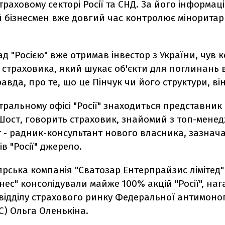
траховому секторі Росії та СНД. За його інформац
й бізнесмен вже довгий час контролює мінорита
д "Росією" вже отримав інвестор з України, чув 
 страховика, який шукає об'єкти для поглинань в
равда, про те, що це Пінчук чи його структури, він
тральному офісі "Росії" знаходиться представник
Шост, говорить страховик, знайомий з топ-мене
ст - радник-консультант нового власника, зазнач
ів "Росії" джерело.
іпрська компанія "Сватозар Ентерпрайзис лімітед" 
нес" консолідували майже 100% акцій "Росії", наг
відділу страхового ринку Федеральної антимоно
) Ольга Оленькіна.