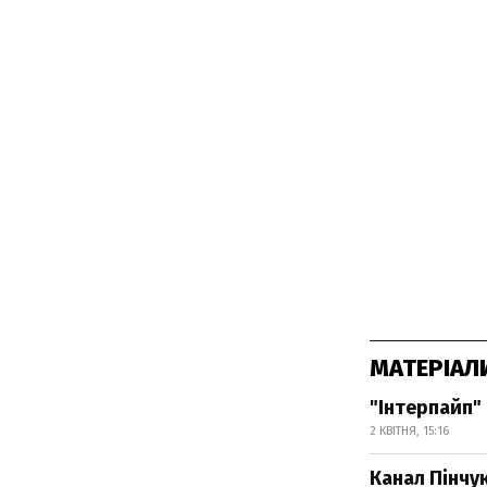
МАТЕРІАЛ
"Інтерпайп" 
2 КВІТНЯ, 15:16
Канал Пінчу