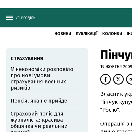
УСІ РОЗДІЛИ
НОВИНИ
ПУБЛІКАЦІЇ
КОЛОНКИ
ІН
Пінчу
СТРАХУВАННЯ
19 ЖОВТНЯ 2009,
Мінекономіки розповіло
про нові умови
страхування воєнних
ризиків
Власник ук
Пенсія, яка не прийде
Пінчук купу
"Росію".
Страховий поліс для
журналіста: красива
Операція з 
обіцянка чи реальний
пише газета