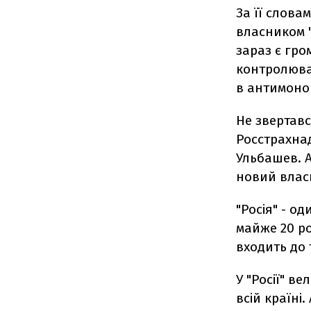
За її слова
власником "
зараз є гро
контролюва
в антимоно
Не звертавс
Росстрахнад
Ульбашев. А
новий власн
"Росія" - о
майже 20 ро
входить до 
У "Росії" ве
всій країні