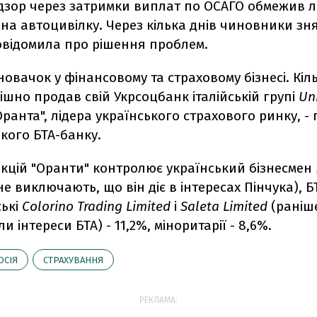
дзор через затримки виплат по ОСАГО обмежив л
на автоцивілку. Через кілька днів чиновники зня
овідомила про рішення проблем.
 новачок у фінансовому та страховому бізнесі. Кіл
пішно продав свій Укрсоцбанк італійській групі
Uni
ранта", лідера українського страхового ринку, - 
кого БТА-банку.
акцій "Оранти" контролює український бізнесмен
не виключають, що він діє в інтересах Пінчука), Б
ські
Colorino Trading Limited
і
Saleta Limited
(раніш
 інтереси БТА) - 11,2%, міноритарії - 8,6%.
ОСІЯ
СТРАХУВАННЯ
РЕКЛАМА: