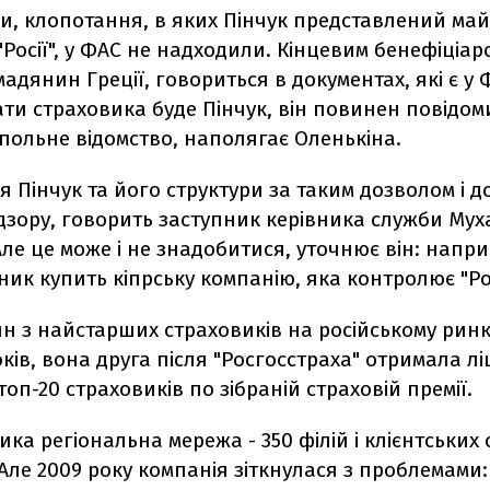
ми, клопотання, в яких Пінчук представлений май
Росії", у ФАС не надходили. Кінцевим бенефіціаро
мадянин Греції, говориться в документах, які є у Ф
ти страховика буде Пінчук, він повинен повідом
польне відомство, наполягає Оленькіна.
я Пінчук та його структури за таким дозволом і д
зору, говорить заступник керівника служби Мух
ле це може і не знадобитися, уточнює він: напр
ик купить кіпрську компанію, яка контролює "Ро
дин з найстарших страховиків на російському ринк
ків, вона друга після "Росгосстраха" отримала лі
топ-20 страховиків по зібраній страховій премії.
лика регіональна мережа - 350 філій і клієнтських 
. Але 2009 року компанія зіткнулася з проблемами: