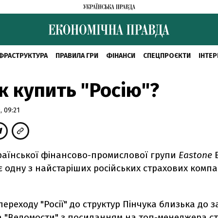
ФРАСТРУКТУРА
ПРАВИЛА ГРИ
ФІНАНСИ
СПЕЦПРОЄКТИ
ІНТЕР
к купить "Росію"?
 09:21
раїнської фінансово-промислової групи
Eastone
В
є одну з найстаріших російських страхових компа
переходу "Росії" до структур Пінчука близька до 
 "
Ведомости
" з посиланням на топ-менеджера с