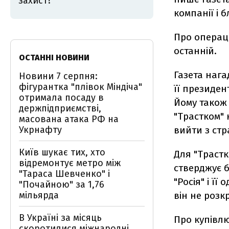
захист?
компанії і 
Про операц
останній.
ОСТАННІ НОВИНИ
Газета нага
Новини 7 серпня:
фігурантка "плівок Міндіча"
її президен
отримала посаду в
Йому також 
держпідприємстві,
"Трастком" 
масована атака РФ на
Укрнафту
вийти з стр
Київ шукає тих, хто
Для "Трастк
відремонтує метро між
стверджує б
"Тараса Шевченко" і
"Росія" і ї
"Почайною" за 1,76
мільярда
він не розк
В Україні за місяць
Про купівлю
скоротилися міжнародні