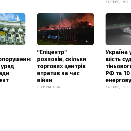
7 СЕРПНЯ, 17:10
а
"Епіцентр"
Україна 
опорушення
розповів, скільки
шість су
 уряд
торгових центрів
тіньовог
ади
втратив за час
РФ та 10
єкт
війни
енергову
7 СЕРПНЯ, 11:56
7 СЕРПНЯ, 18:10