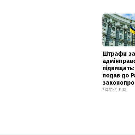
Штрафи з
адмінправ
підвищать:
подав до Р
законопро
7 СЕРПНЯ, 11:23