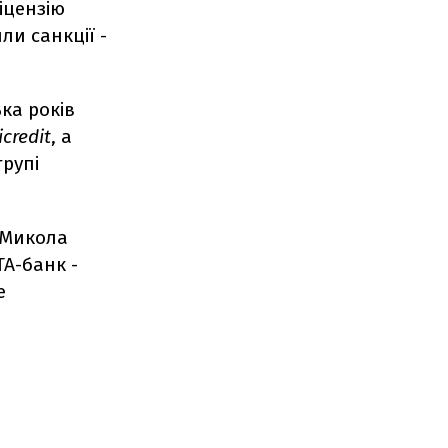
іцензію
ли санкції -
ька років
credit
, а
групі
 Микола
ТА-банк -
е