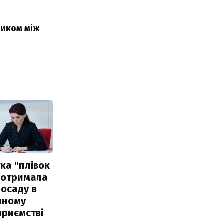
ником між
ка "плівок
 отримала
посаду в
чному
приємстві