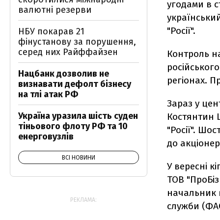
угодами в с
валютні резерви
українськи
"Росії".
НБУ покарав 21
фінустанову за порушення,
серед них Райффайзен
Контроль на
російського
Нацбанк дозволив не
регіонах. П
визнавати дефолт бізнесу
на тлі атак РФ
Зараз у цен
Україна уразила шість суден
Костянтин 
тіньового флоту РФ та 10
"Росії". Шо
енерговузлів
до акціонер
ВСІ НОВИНИ
У вересні к
ТОВ "ПроБіз
начальник 
РЕКЛАМА:
служби (ФАС