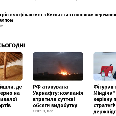
рієв: як фінансист з Києва став головним перемов
рампом
30
СЬОГОДНІ
айшли, де
РФ атакувала
Фігурант
зерно на
Укрнафту: компанія
Міндіча"
ривалої
втратила суттєві
керівну 
ртів
обсяги видобутку
стратегі
держпід
7 СЕРПНЯ, 16:50