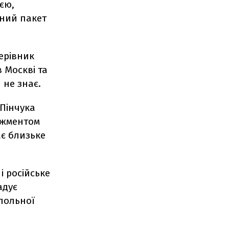
ією,
рний пакет
керівник
 Москві та
 не знає.
 Пінчука
джментом
ає близьке
і російське
адує
польної