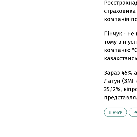
Росстрахна
страховика 
компанія п
Пінчук - не
тому він ус
компанію "О
казахстансь
Зараз 45% 
Лагун (ЗМІ 
35,12%, кіпр
представляли
ПІНЧУК
Р