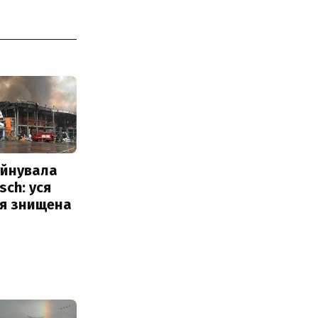
уйнувала
sch: уся
ія знищена