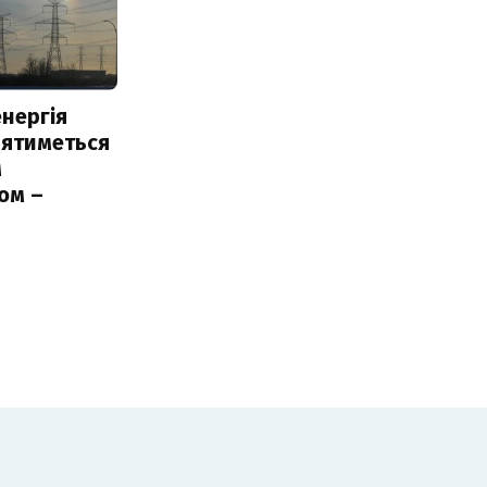
нергія
лятиметься
м
ом –
ь