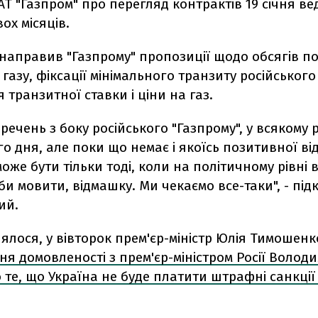
ВАТ "Газпром" про перегляд контрактів 19 січня в
ох місяців.
направив "Газпрому" пропозиції щодо обсягів п
 газу, фіксації мінімального транзиту російського 
транзитної ставки і ціни на газ.
речень з боку російського "Газпрому", у всякому р
 дня, але поки що немає і якоїсь позитивної відп
оже бути тільки тоді, коли на політичному рівні 
 би мовити, відмашку. Ми чекаємо все-таки", - пі
ий.
ялося, у вівторок прем'єр-міністр Юлія Тимошен
ня домовленості з прем'єр-міністром Росії Волод
 те, що Україна не буде платити штрафні санкції