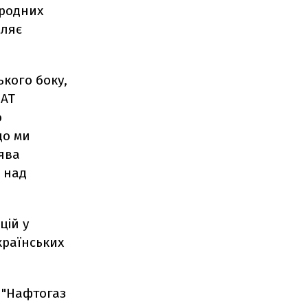
ародних
мляє
кого боку,
ВАТ
о
що ми
аява
, над
цій у
країнських
 "Нафтогаз