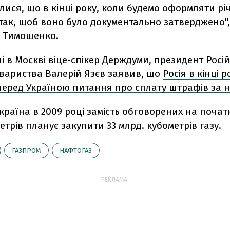
ися, що в кінці року, коли будемо оформляти річн
ак, щоб воно було документально затверджено",
 Тимошенко.
 в Москві віце-спікер Держдуми, президент Росі
овариства Валерій Язєв заявив, що
Росія в кінці 
еред Україною питання про сплату штрафів за н
Україна в 2009 році замість обговорених на почат
етрів планує закупити 33 млрд. кубометрів газу.
ГАЗПРОМ
НАФТОГАЗ
РЕКЛАМА: