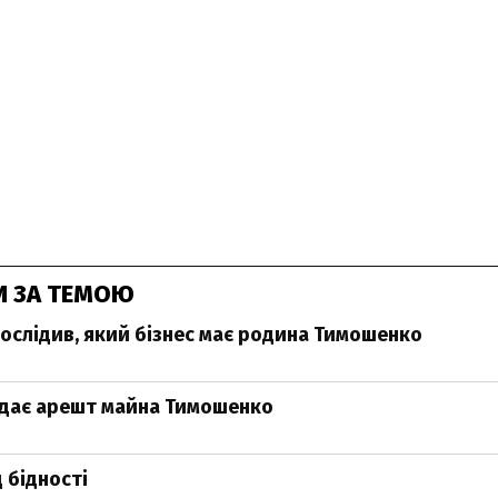
И ЗА ТЕМОЮ
дослідив, який бізнес має родина Тимошенко
ядає арешт майна Тимошенко
 бідності