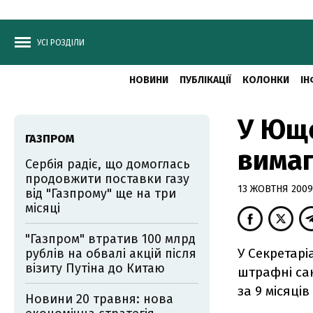
УСІ РОЗДІЛИ
НОВИНИ
ПУБЛІКАЦІЇ
КОЛОНКИ
ІН
У Юще
ГАЗПРОМ
вимаг
Сербія радіє, що домоглась
продовжити поставки газу
13 ЖОВТНЯ 2009,
від "Газпрому" ще на три
місяці
"Газпром" втратив 100 млрд
У Секретарі
рублів на обвалі акцій після
візиту Путіна до Китаю
штрафні сан
за 9 місяців
Новини 20 травня: нова