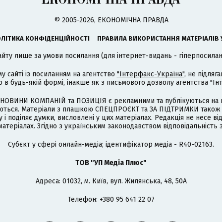
© 2005-2026, ЕКОНОМІЧНА ПРАВДА
ЛІТИКА КОНФІДЕНЦІЙНОСТІ
ПРАВИЛА ВИКОРИСТАННЯ МАТЕРІАЛІВ 
айту лише за умови посилання (для інтернет-видань - гіперпосиланн
му сайті із посиланням на агентство
"Інтерфакс-Україна"
, не підля
 будь-якій формі, інакше як з письмового дозволу агентства "Ін
НОВИНИ КОМПАНІЙ та ПОЗИЦІЯ є рекламними та публікуються на п
туються. Матеріали з плашкою СПЕЦПРОЄКТ та ЗА ПІДТРИМКИ також
 і поділяє думки, висловлені у цих матеріалах. Редакція не несе ві
атеріалах. Згідно з українським законодавством відповідальність 
Cубєкт у сфері онлайн-медіа; ідентифікатор медіа - R40-02163.
ТОВ "УП Медіа Плюс"
Адреса: 01032, м. Київ, вул. Жилянська, 48, 50А
Телефон: +380 95 641 22 07