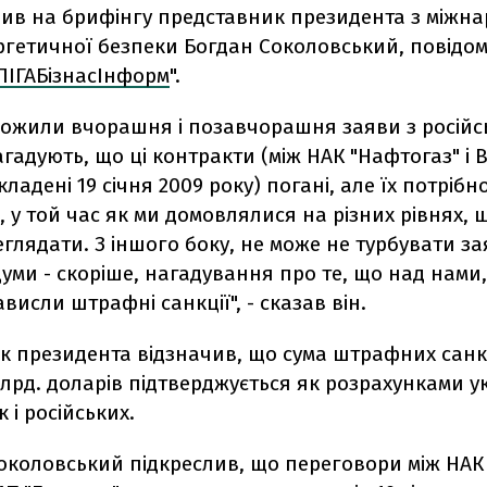
вив на брифінгу представник президента з міжн
ргетичної безпеки Богдан Соколовський, повідо
ЛІГАБізнасІнформ
".
рожили вчорашня і позавчорашня заяви з російсь
гадують, що ці контракти (між НАК "Нафтогаз" і 
кладені 19 січня 2009 року) погані, але їх потрібн
 у той час як ми домовлялися на різних рівнях, 
глядати. З іншого боку, не може не турбувати з
Думи - скоріше, нагадування про те, що над нами
висли штрафні санкції", - сказав він.
к президента відзначив, що сума штрафних санк
 млрд. доларів підтверджується як розрахунками у
к і російських.
Соколовський підкреслив, що переговори між НАК