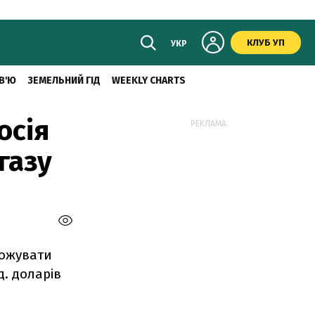
КЛУБ УП
УКР
В'Ю
ЗЕМЕЛЬНИЙ ГІД
WEEKLY CHARTS
осія
РЕКЛАМА:
газу
рожувати
д. доларів