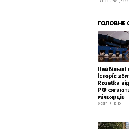
5 СЕРПНЯ 2025, 17:00
ГОЛОВНЕ 
Найбільші 
історії: зб
Rozetka від
РФ сягают
мільярдів
6 СЕРПНЯ, 12:10