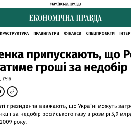
ФРАСТРУКТУРА
ПРАВИЛА ГРИ
ФІНАНСИ
СПЕЦПРОЄКТИ
ІНТЕР
нка припускають, що Р
атиме гроші за недобір 
 17:18
аті президента вважають, що Україні можуть заг
кції за недобір російського газу в розмірі 5,9 млр
 2009 року.