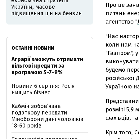
економічна стратегія
Про це зая
України, масове
питань ене
підвищення цін на бензин
агентство "
"Нас насто
коли нам на
ОСТАННІ НОВИНИ
"Газпром", у
Аграрії зможуть отримати
виконувати,
пільгові кредити за
будемо пере
програмою 5-7-9%
російської 
Новини 6 серпня: Росія
Україною на
нищить бізнес
Представни
Кабмін зобовʼязав
розмірі 5,9
податкову передати
фахівців, та
Міноборони дані чоловіків
18-60 років
Крім того, 