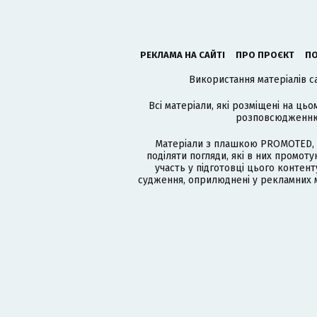
РЕКЛАМА НА САЙТІ
ПРО ПРОЄКТ
ПО
Використання матеріалів с
Всі матеріали, які розміщені на цьо
розповсюдженню в
Матеріали з плашкою PROMOTED, 
поділяти погляди, які в них промо
участь у підготовці цього контенту
судження, оприлюднені у рекламних м