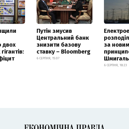
нищили
Путін змусив
Електрое
Центральний банк
розподі
 двох
знизити базову
за нови
гігантів:
ставку – Bloomberg
принцип
фіцит
Шмигал
6 СЕРПНЯ, 15:07
6 СЕРПНЯ, 18:23