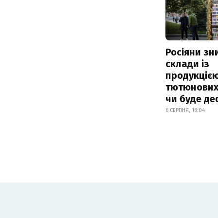
Росіяни з
склади із
продукцією
тютюнових 
чи буде де
6 СЕРПНЯ, 18:04