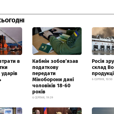
СЬОГОДНІ
втрати в
Кабмін зобовʼязав
Росія зр
итки
податкову
склад Bo
 ударів
передати
продукц
ь
Міноборони дані
6 СЕРПНЯ, 10:50
чоловіків 18-60
років
6 СЕРПНЯ, 19:39