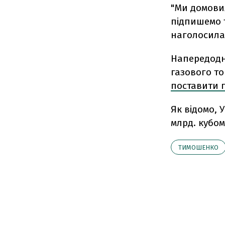
"Ми домовил
підпишемо т
наголосила
Напередодні
газового т
поставити п
Як відомо, 
млрд. кубом
ТИМОШЕНКО