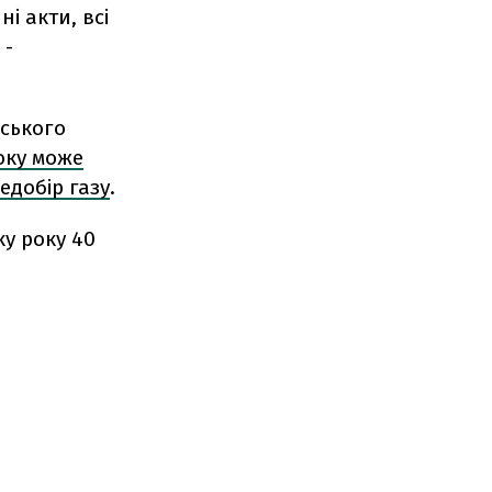
і акти, всі
 -
йського
року може
едобір газу
.
ку року 40