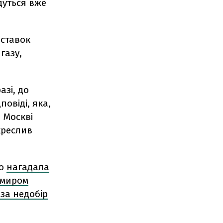
едуться вже
оставок
газу,
азі, до
овіді, яка,
в Москві
дкреслив
ко
нагадала
имиром
 за недобір