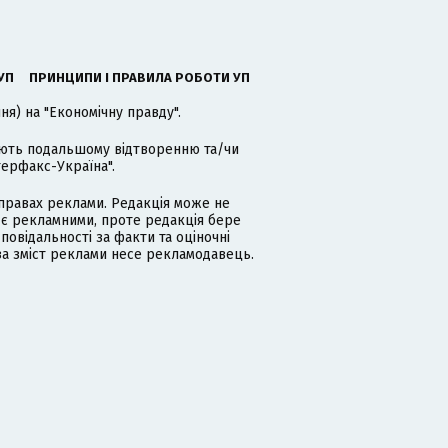
УП
ПРИНЦИПИ І ПРАВИЛА РОБОТИ УП
я) на "Економічну правду".
гають подальшому відтворенню та/чи
терфакс-Україна".
равах реклами. Редакція може не
 є рекламними, проте редакція бере
дповідальності за факти та оціночні
за зміст реклами несе рекламодавець.