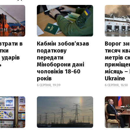
втрати в
Кабмін зобовʼязав
Ворог з
итки
податкову
тисяч к
 ударів
передати
метрів с
ь
Міноборони дані
приміще
чоловіків 18-60
місяць –
років
Ukraine
6 СЕРПНЯ, 19:39
6 СЕРПНЯ, 16:50