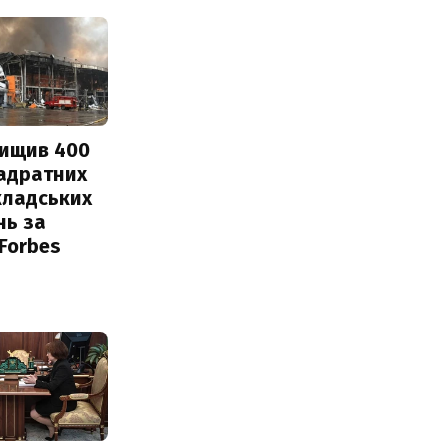
нищив 400
вадратних
кладських
нь за
 Forbes