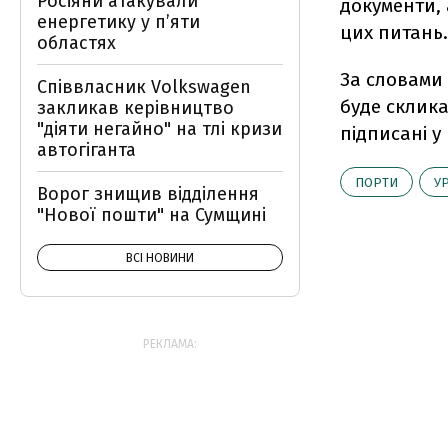
Росіяни атакували
документи, 
енергетику у пʼяти
цих питань.
областях
За словами 
Співвласник Volkswagen
буде склика
закликав керівництво
"діяти негайно" на тлі кризи
підписані у 
автогіганта
ПОРТИ
У
Ворог знищив відділення
"Нової пошти" на Сумщині
ВСІ НОВИНИ
РЕКЛАМА: