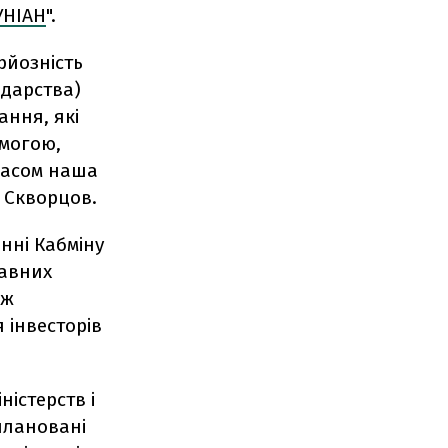
УНІАН
".
рйозність
одарства)
ання, які
омогою,
часом наша
 Скворцов.
нні Кабміну
жавних
ож
 інвесторів
ністерств і
плановані