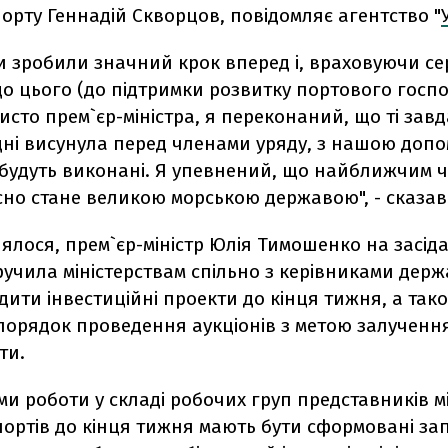
орту Геннадій Скворцов, повідомляє агентство "
и зробили значний крок вперед і, враховуючи се
о цього (до підтримки розвитку портового госп
бисто прем`єр-міністра, я переконаний, що ті завд
дні висунула перед членами уряду, з нашою доп
 будуть виконані. Я упевнений, що найближчим 
сно стане великою морською державою", - сказав
ялося, прем`єр-міністр Юлія Тимошенко на засіда
ручила міністерствам спільно з керівниками дер
дити інвестиційні проекти до кінця тижня, а так
порядок проведення аукціонів з метою залучення
ти.
ми роботи у складі робочих груп представників мі
портів до кінця тижня мають бути сформовані за