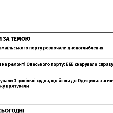
И ЗА ТЕМОЮ
 Ізмаїльського порту розпочали днопоглиблення
 на ремонті Одеського порту: БЕБ скерувало справу
кували 3 цивільні судна, що йшли до Одещини: загин
ажу врятували
СЬОГОДНІ