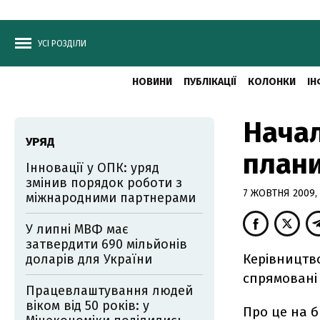
УСІ РОЗДІЛИ
НОВИНИ
ПУБЛІКАЦІЇ
КОЛОНКИ
ІН
Начал
УРЯД
план
Інновації у ОПК: уряд
змінив порядок роботи з
7 ЖОВТНЯ 2009, 
міжнародними партнерами
У липні МВФ має
затвердити 690 мільйонів
Керівництво
доларів для України
спрямовані
Працевлаштування людей
віком від 50 років: у
Про це на б