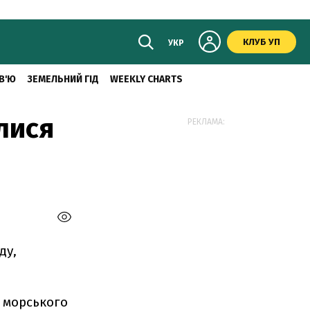
КЛУБ УП
УКР
В'Ю
ЗЕМЕЛЬНИЙ ГІД
WEEKLY CHARTS
лися
РЕКЛАМА:
ду,
о морського