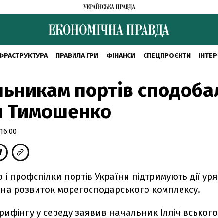
ФРАСТРУКТУРА
ПРАВИЛА ГРИ
ФІНАНСИ
СПЕЦПРОЄКТИ
ІНТЕР
ьникам портів сподоба
и Тимошенко
16:00
 і профспілки портів України підтримують дії уря
 на розвиток морегосподарського комплексу.
рифінгу у середу заявив начальник Іллічівськог