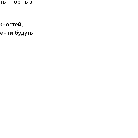
в і портів з
жностей,
менти будуть