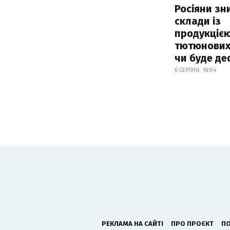
Росіяни з
склади із
продукцією
тютюнових 
чи буде де
6 СЕРПНЯ, 18:04
РЕКЛАМА НА САЙТІ
ПРО ПРОЄКТ
ПО