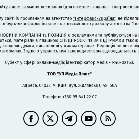
айту лише за умови посилання (для інтернет-видань - гіперпосиланн
му сайті із посиланням на агентство
"Інтерфакс-Україна"
, не підля
 будь-якій формі, інакше як з письмового дозволу агентства "Ін
НОВИНИ КОМПАНІЙ та ПОЗИЦІЯ є рекламними та публікуються на п
туються. Матеріали з плашкою СПЕЦПРОЄКТ та ЗА ПІДТРИМКИ також
 і поділяє думки, висловлені у цих матеріалах. Редакція не несе ві
атеріалах. Згідно з українським законодавством відповідальність 
Cубєкт у сфері онлайн-медіа; ідентифікатор медіа - R40-02163.
ТОВ "УП Медіа Плюс"
Адреса: 01032, м. Київ, вул. Жилянська, 48, 50А
Телефон: +380 95 641 22 07