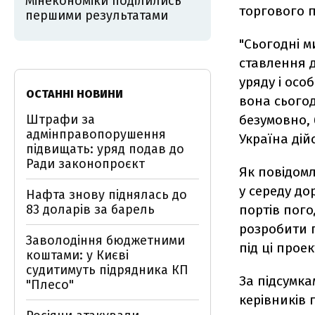
Мінекономіки поділились
торгового п
першими результатами
"Сьогодні м
ставлення д
уряду і осо
ОСТАННІ НОВИНИ
вона сього
Штрафи за
безумовно,
адмінправопорушення
Україна дій
підвищать: уряд подав до
Ради законопроєкт
Як повідомл
у середу до
Нафта знову піднялась до
83 доларів за барель
портів пого
розробити 
Заволодіння бюджетними
під ці проек
коштами: у Києві
судитимуть підрядника КП
За підсумка
"Плесо"
керівників 