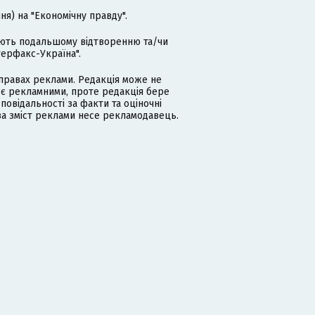
я) на "Економічну правду".
гають подальшому відтворенню та/чи
терфакс-Україна".
равах реклами. Редакція може не
 є рекламними, проте редакція бере
дповідальності за факти та оціночні
за зміст реклами несе рекламодавець.