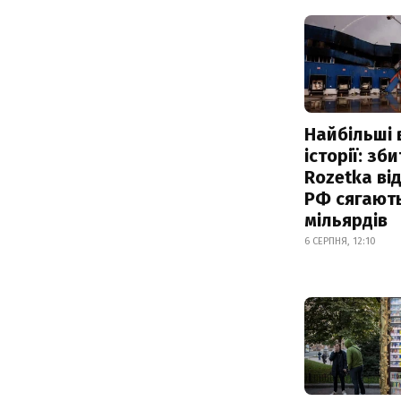
Найбільші 
історії: зб
Rozetka від
РФ сягают
мільярдів
6 СЕРПНЯ, 12:10