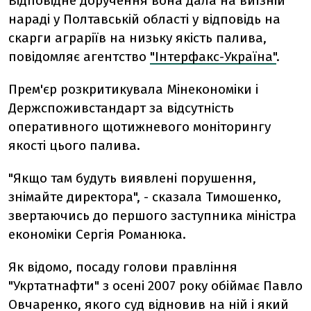
Відповідне доручення вона дала на виїзній
нараді у Полтавській області у відповідь на
скарги аграріїв на низьку якість палива,
повідомляє агентство
"Інтерфакс-Україна"
.
Прем'єр розкритикувала Мінекономіки і
Держспоживстандарт за відсутність
оперативного щотижневого моніторингу
якості цього палива.
"Якщо там будуть виявлені порушення,
знімайте директора", - сказала Тимошенко,
звертаючись до першого заступника міністра
економіки Сергія Романюка.
Як відомо, посаду голови правління
"Укртатнафти" з осені 2007 року обіймає Павло
Овчаренко, якого суд відновив на ній і який