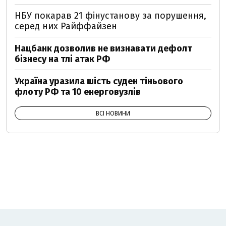
НБУ покарав 21 фінустанову за порушення,
серед них Райффайзен
Нацбанк дозволив не визнавати дефолт
бізнесу на тлі атак РФ
Україна уразила шість суден тіньового
флоту РФ та 10 енерговузлів
ВСІ НОВИНИ