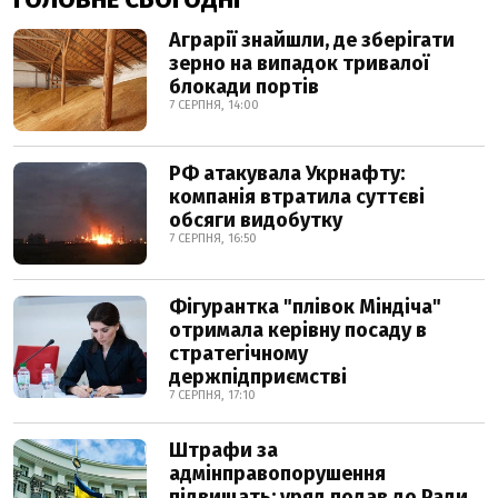
Аграрії знайшли, де зберігати
зерно на випадок тривалої
блокади портів
7 СЕРПНЯ, 14:00
РФ атакувала Укрнафту:
компанія втратила суттєві
обсяги видобутку
7 СЕРПНЯ, 16:50
Фігурантка "плівок Міндіча"
отримала керівну посаду в
стратегічному
держпідприємстві
7 СЕРПНЯ, 17:10
Штрафи за
адмінправопорушення
підвищать: уряд подав до Ради