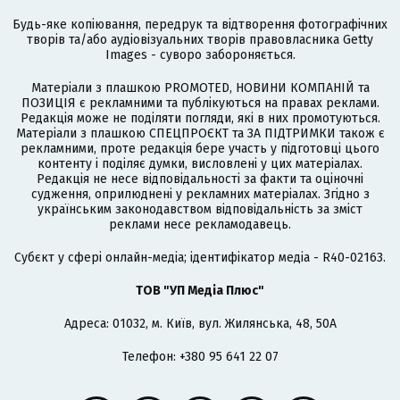
Будь-яке копіювання, передрук та відтворення фотографічних
творів та/або аудіовізуальних творів правовласника Getty
Images - суворо забороняється.
Матеріали з плашкою PROMOTED, НОВИНИ КОМПАНІЙ та
ПОЗИЦІЯ є рекламними та публікуються на правах реклами.
Редакція може не поділяти погляди, які в них промотуються.
Матеріали з плашкою СПЕЦПРОЄКТ та ЗА ПІДТРИМКИ також є
рекламними, проте редакція бере участь у підготовці цього
контенту і поділяє думки, висловлені у цих матеріалах.
Редакція не несе відповідальності за факти та оціночні
судження, оприлюднені у рекламних матеріалах. Згідно з
українським законодавством відповідальність за зміст
реклами несе рекламодавець.
Cубєкт у сфері онлайн-медіа; ідентифікатор медіа - R40-02163.
ТОВ "УП Медіа Плюс"
Адреса: 01032, м. Київ, вул. Жилянська, 48, 50А
Телефон: +380 95 641 22 07