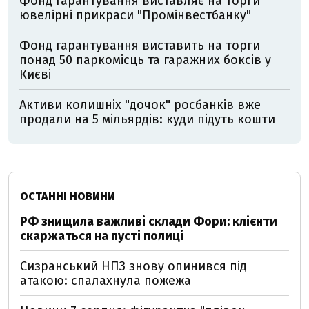
Фонд гарантування виставляє на торги
ювелірні прикраси "Промінвестбанку"
Фонд гарантування виставить на торги
понад 50 паркомісць та гаражних боксів у
Києві
Активи колишніх "дочок" росбанків вже
продали на 5 мільярдів: куди підуть кошти
ОСТАННІ НОВИНИ
РФ знищила важливі склади Фори: клієнти
скаржаться на пусті полиці
Сизранський НПЗ знову опинився під
атакою: спалахнула пожежа