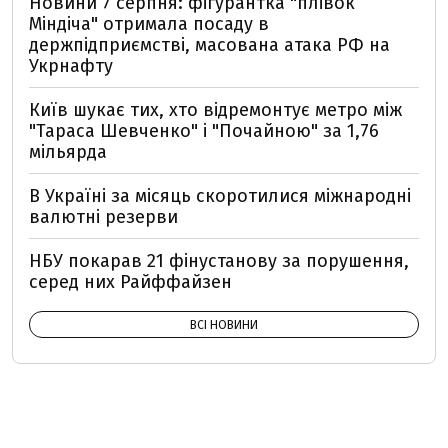
Новини 7 серпня: фігурантка "плівок
Міндіча" отримала посаду в
держпідприємстві, масована атака РФ на
Укрнафту
Київ шукає тих, хто відремонтує метро між
"Тараса Шевченко" і "Почайною" за 1,76
мільярда
В Україні за місяць скоротилися міжнародні
валютні резерви
НБУ покарав 21 фінустанову за порушення,
серед них Райффайзен
ВСІ НОВИНИ