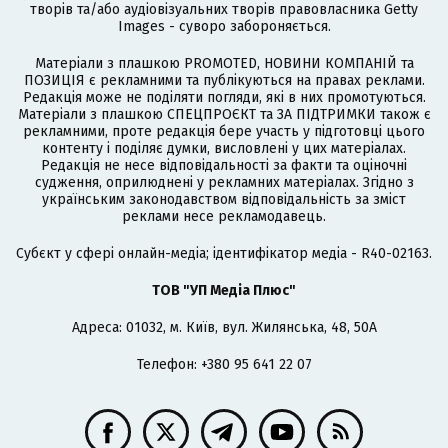
творів та/або аудіовізуальних творів правовласника Getty
Images - суворо забороняється.
Матеріали з плашкою PROMOTED, НОВИНИ КОМПАНІЙ та
ПОЗИЦІЯ є рекламними та публікуються на правах реклами.
Редакція може не поділяти погляди, які в них промотуються.
Матеріали з плашкою СПЕЦПРОЄКТ та ЗА ПІДТРИМКИ також є
рекламними, проте редакція бере участь у підготовці цього
контенту і поділяє думки, висловлені у цих матеріалах.
Редакція не несе відповідальності за факти та оціночні
судження, оприлюднені у рекламних матеріалах. Згідно з
українським законодавством відповідальність за зміст
реклами несе рекламодавець.
Cубєкт у сфері онлайн-медіа; ідентифікатор медіа - R40-02163.
ТОВ "УП Медіа Плюс"
Адреса: 01032, м. Київ, вул. Жилянська, 48, 50А
Телефон: +380 95 641 22 07