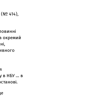
 (№ 414),
повинні
на окремий
ні,
тивного
я
в НБУ ... в
останові.
де