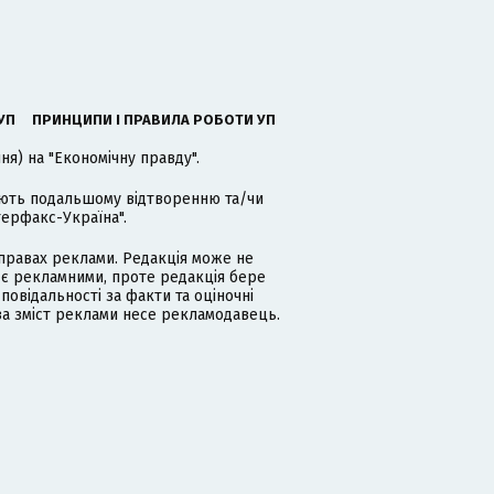
УП
ПРИНЦИПИ І ПРАВИЛА РОБОТИ УП
я) на "Економічну правду".
гають подальшому відтворенню та/чи
терфакс-Україна".
равах реклами. Редакція може не
 є рекламними, проте редакція бере
дповідальності за факти та оціночні
за зміст реклами несе рекламодавець.