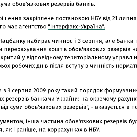
уми обов'язкових резервів банків.
рішення закріплене постановою НБУ від 21 липня
го має агентство
"Інтерфакс-Україна".
Нацбанку набирає чинності 3 серпня, але банки 
и перерахування коштів обов'язкових резервів 
дкритий у відповідному територіальному управлін
ьох робочих днів після вступу в чинність норма
и з 3 серпня 2009 року такий порядок формуванн
х резервів банками України: на окремому рахунку 
 від суми обов'язкових резервів", - вказується в п
кументом, інша частина обов'язкових резервів бу
, як і раніше, на коррахунках в НБУ.