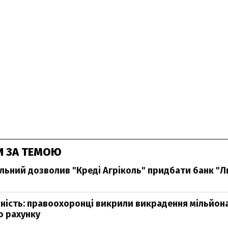
И ЗА ТЕМОЮ
ьний дозволив "Креді Агріколь" придбати банк "Л
ність: правоохоронці викрили викрадення мільйона
о рахунку