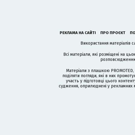
РЕКЛАМА НА САЙТІ
ПРО ПРОЄКТ
ПО
Використання матеріалів с
Всі матеріали, які розміщені на цьо
розповсюдженню в
Матеріали з плашкою PROMOTED, 
поділяти погляди, які в них промо
участь у підготовці цього контенту
судження, оприлюднені у рекламних м