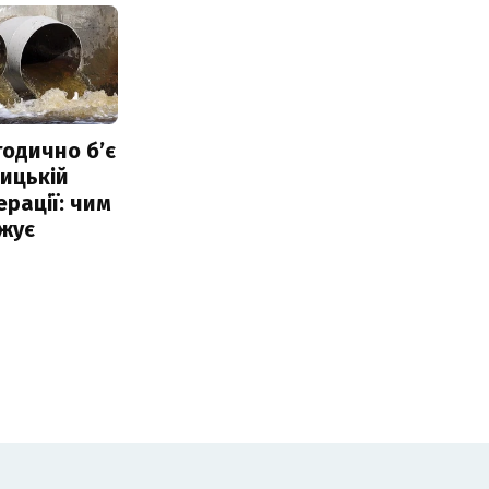
тодично б’є
ицькій
ерації: чим
жує