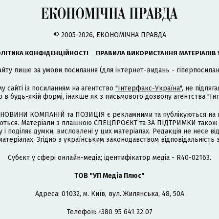
© 2005-2026, ЕКОНОМІЧНА ПРАВДА
ЛІТИКА КОНФІДЕНЦІЙНОСТІ
ПРАВИЛА ВИКОРИСТАННЯ МАТЕРІАЛІВ 
айту лише за умови посилання (для інтернет-видань - гіперпосиланн
му сайті із посиланням на агентство
"Інтерфакс-Україна"
, не підля
 будь-якій формі, інакше як з письмового дозволу агентства "Ін
НОВИНИ КОМПАНІЙ та ПОЗИЦІЯ є рекламними та публікуються на п
туються. Матеріали з плашкою СПЕЦПРОЄКТ та ЗА ПІДТРИМКИ також
 і поділяє думки, висловлені у цих матеріалах. Редакція не несе ві
атеріалах. Згідно з українським законодавством відповідальність 
Cубєкт у сфері онлайн-медіа; ідентифікатор медіа - R40-02163.
ТОВ "УП Медіа Плюс"
Адреса: 01032, м. Київ, вул. Жилянська, 48, 50А
Телефон: +380 95 641 22 07