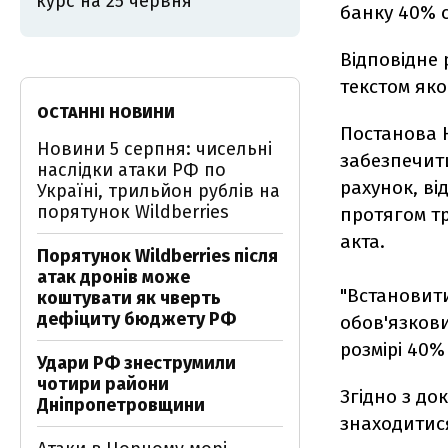
курс на 25 червня
банку 40% с
Відповідне 
текстом яко
ОСТАННІ НОВИНИ
Постанова 
Новини 5 серпня: чисельні
забезпечит
наслідки атаки РФ по
рахунок, ві
Україні, трильйон рублів на
порятунок Wildberries
протягом тр
акта.
Порятунок Wildberries після
атак дронів може
"Встановит
коштувати як чверть
дефіциту бюджету РФ
обов'язкови
розмірі 40%
Удари РФ знеструмили
чотири райони
Згідно з до
Дніпропетровщини
знаходитися