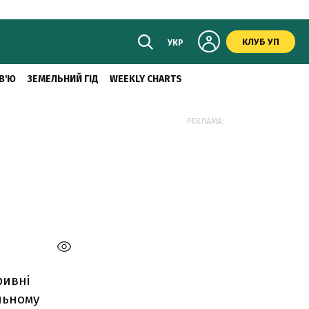
КЛУБ УП
УКР
В'Ю
ЗЕМЕЛЬНИЙ ГІД
WEEKLY CHARTS
РЕКЛАМА:
ривні
льному