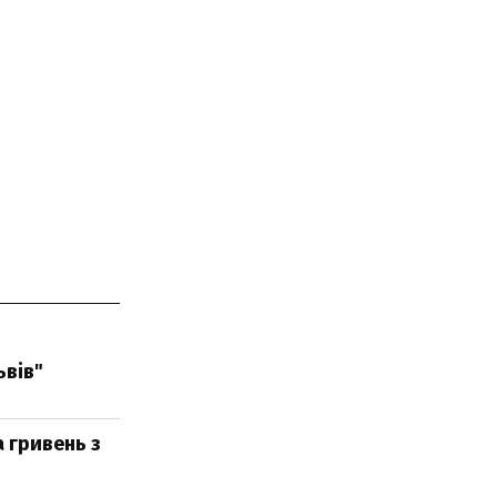
ьвів"
 гривень з