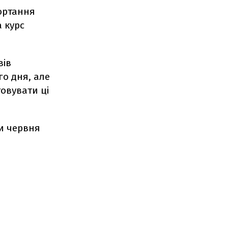
ортання
 курс
вів
го дня, але
овувати ці
ми червня