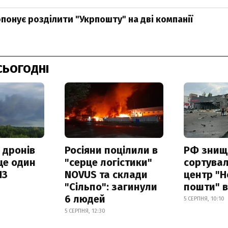
понує розділити "Укрпошту" на дві компанії
СЬОГОДНІ
 дронів
Росіяни поцілили в
РФ знищ
ще один
"серце логістики"
сортува
ПЗ
NOVUS та склади
центр "Н
"Сільпо": загинули
пошти" в
6 людей
5 СЕРПНЯ, 10:10
5 СЕРПНЯ, 12:30