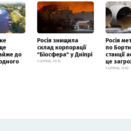
ке
Росія знищила
Росія ме
ще
склад корпорації
по Бортн
айже до
"Біосфера" у Дніпрі
станції а
родного
це загро
5 СЕРПНЯ, 09:15
5 СЕРПНЯ, 13:50