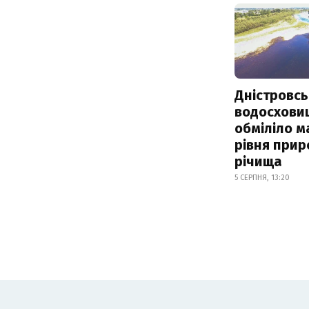
Дністровсь
водосхови
обміліло м
рівня при
річища
5 СЕРПНЯ, 13:20