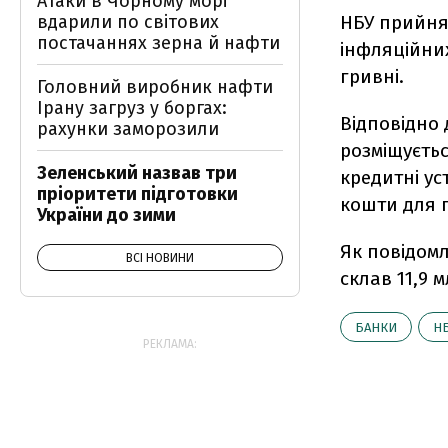
Атаки в Чорному морі
вдарили по світових
НБУ прийня
постачаннях зерна й нафти
інфляційних
гривні.
Головний виробник нафти
Ірану загруз у боргах:
Відповідно 
рахунки заморозили
розміщуєтьс
Зеленський назвав три
кредитні у
пріоритети підготовки
кошти для 
України до зими
Як повідомл
ВСІ НОВИНИ
склав 11,9 м
БАНКИ
Н
РЕКЛАМА: