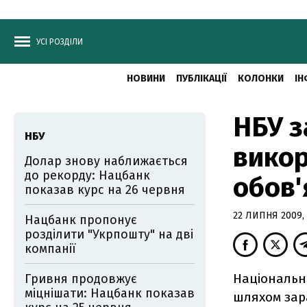
УСІ РОЗДІЛИ
НОВИНИ
ПУБЛІКАЦІЇ
КОЛОНКИ
ІН
НБУ з
НБУ
вико
Долар знову наближається
до рекорду: Нацбанк
обов'
показав курс на 26 червня
22 ЛИПНЯ 2009, 
Нацбанк пропонує
розділити "Укрпошту" на дві
компанії
Національн
Гривня продовжує
міцнішати: Нацбанк показав
шляхом зар