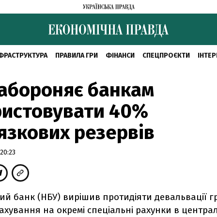
ФРАСТРУКТУРА
ПРАВИЛА ГРИ
ФІНАНСИ
СПЕЦПРОЄКТИ
ІНТЕР
абороняє банкам
ристовувати 40%
язкових резервів
20:23
ий банк (НБУ) вирішив протидіяти девальвації г
ахування на окремі спеціальні рахунки в центра