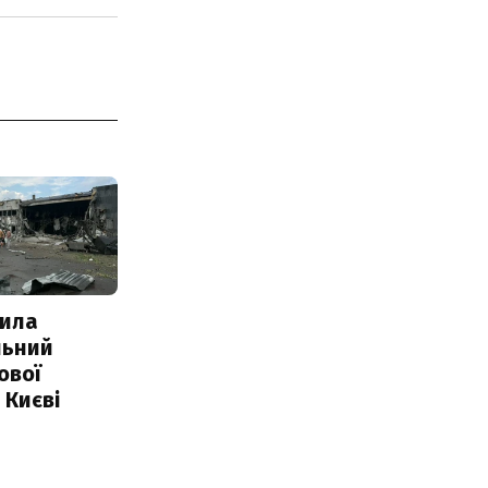
ила
льний
ової
 Києві