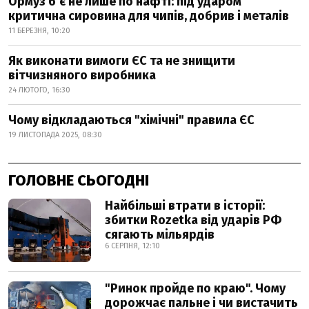
Ормуз б’є не лише по нафті: під ударом
критична сировина для чипів, добрив і металів
11 БЕРЕЗНЯ, 10:20
Як виконати вимоги ЄС та не знищити
вітчизняного виробника
24 ЛЮТОГО, 16:30
Чому відкладаються "хімічні" правила ЄС
19 ЛИСТОПАДА 2025, 08:30
ГОЛОВНЕ СЬОГОДНІ
Найбільші втрати в історії:
збитки Rozetka від ударів РФ
сягають мільярдів
6 СЕРПНЯ, 12:10
"Ринок пройде по краю". Чому
дорожчає пальне і чи вистачить