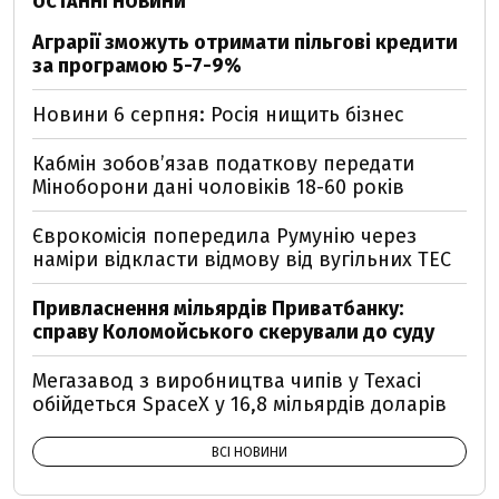
ОСТАННІ НОВИНИ
Аграрії зможуть отримати пільгові кредити
за програмою 5-7-9%
Новини 6 серпня: Росія нищить бізнес
Кабмін зобовʼязав податкову передати
Міноборони дані чоловіків 18-60 років
Єврокомісія попередила Румунію через
наміри відкласти відмову від вугільних ТЕС
Привласнення мільярдів Приватбанку:
справу Коломойського скерували до суду
Мегазавод з виробництва чипів у Техасі
обійдеться SpaceX у 16,8 мільярдів доларів
ВСІ НОВИНИ