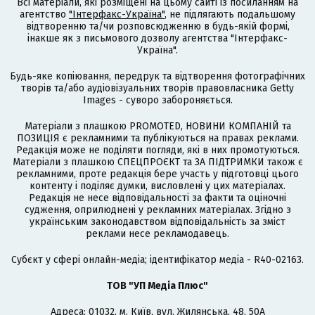
Всі матеріали, які розміщені на цьому сайті із посиланням на
агентство
"Інтерфакс-Україна"
, не підлягають подальшому
відтворенню та/чи розповсюдженню в будь-якій формі,
інакше як з письмового дозволу агентства "Інтерфакс-
Україна".
Будь-яке копіювання, передрук та відтворення фотографічних
творів та/або аудіовізуальних творів правовласника Getty
Images - суворо забороняється.
Матеріали з плашкою PROMOTED, НОВИНИ КОМПАНІЙ та
ПОЗИЦІЯ є рекламними та публікуються на правах реклами.
Редакція може не поділяти погляди, які в них промотуються.
Матеріали з плашкою СПЕЦПРОЄКТ та ЗА ПІДТРИМКИ також є
рекламними, проте редакція бере участь у підготовці цього
контенту і поділяє думки, висловлені у цих матеріалах.
Редакція не несе відповідальності за факти та оціночні
судження, оприлюднені у рекламних матеріалах. Згідно з
українським законодавством відповідальність за зміст
реклами несе рекламодавець.
Cубєкт у сфері онлайн-медіа; ідентифікатор медіа - R40-02163.
ТОВ "УП Медіа Плюс"
Адреса: 01032, м. Київ, вул. Жилянська, 48, 50А