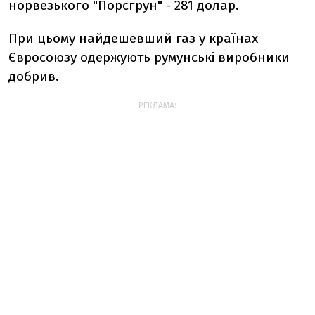
норвезького "Порсгрун" - 281 долар.
При цьому найдешевший газ у країнах
Євросоюзу одержують румунські виробники
добрив.
РЕКЛАМА: