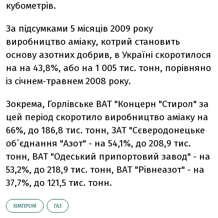
кубометрів.
За підсумками 5 місяців 2009 року
виробництво аміаку, котрий становить
основу азотних добрив, в Україні скоротилося
на на 43,8%, або на 1 005 тис. тонн, порівняно
із січнем-травнем 2008 року.
Зокрема, Горлівське ВАТ "Концерн "Стирол" за
цей період скоротило виробництво аміаку на
66%, до 186,8 тис. тонн, ЗАТ "Сєверодонецьке
об`єднання "Азот" - на 54,1%, до 208,9 тис.
тонн, ВАТ "Одеський припортовий завод" - на
53,2%, до 218,9 тис. тонн, ВАТ "Рівнеазот" - на
37,7%, до 121,5 тис. тонн.
ХІМПРОМ
ГАЗ