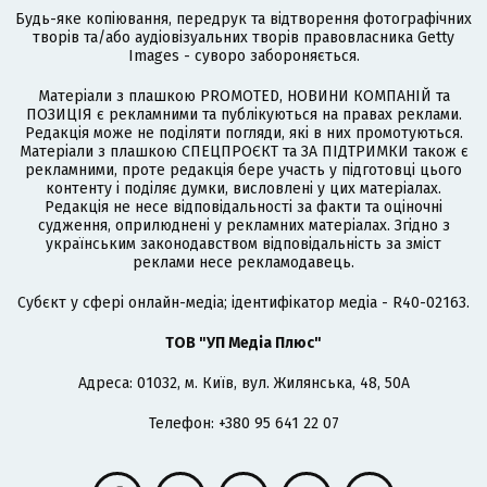
Будь-яке копіювання, передрук та відтворення фотографічних
творів та/або аудіовізуальних творів правовласника Getty
Images - суворо забороняється.
Матеріали з плашкою PROMOTED, НОВИНИ КОМПАНІЙ та
ПОЗИЦІЯ є рекламними та публікуються на правах реклами.
Редакція може не поділяти погляди, які в них промотуються.
Матеріали з плашкою СПЕЦПРОЄКТ та ЗА ПІДТРИМКИ також є
рекламними, проте редакція бере участь у підготовці цього
контенту і поділяє думки, висловлені у цих матеріалах.
Редакція не несе відповідальності за факти та оціночні
судження, оприлюднені у рекламних матеріалах. Згідно з
українським законодавством відповідальність за зміст
реклами несе рекламодавець.
Cубєкт у сфері онлайн-медіа; ідентифікатор медіа - R40-02163.
ТОВ "УП Медіа Плюс"
Адреса: 01032, м. Київ, вул. Жилянська, 48, 50А
Телефон: +380 95 641 22 07