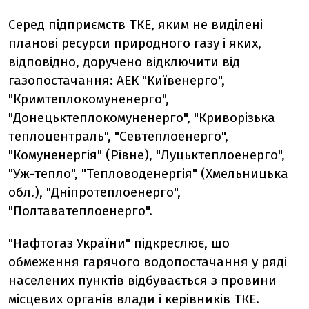
Серед підприємств ТКЕ, яким не виділені
планові ресурси природного газу і яких,
відповідно, доручено відключити від
газопостачання: АЕК "Київенерго",
"Кримтеплокомуненерго",
"Донецьктеплокомуненерго", "Криворізька
теплоцентраль", "Севтеплоенерго",
"Комуненергія" (Рівне), "Луцьктеплоенерго",
"Уж-тепло", "Тепловоденергія" (Хмельницька
обл.), "Дніпротеплоенерго",
"Полтаватеплоенерго".
"Нафтогаз України" підкреслює, що
обмеження гарячого водопостачання у ряді
населених пунктів відбувається з провини
місцевих органів влади і керівників ТКЕ.