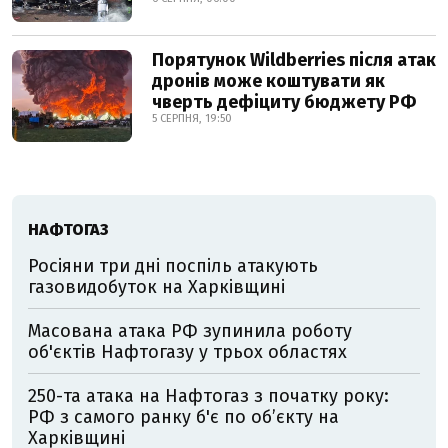
Порятунок Wildberries після атак
дронів може коштувати як
чверть дефіциту бюджету РФ
5 СЕРПНЯ, 19:50
НАФТОГАЗ
Росіяни три дні поспіль атакують
газовидобуток на Харківщині
Масована атака РФ зупинила роботу
об'єктів Нафтогазу у трьох областях
250-та атака на Нафтогаз з початку року:
РФ з самого ранку б'є по об’єкту на
Харківщині