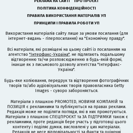
РЕКЛАМА НА САЙТІ
ПРО ПРОЄКТ
ПОЛІТИКА КОНФІДЕНЦІЙНОСТІ
ПРАВИЛА ВИКОРИСТАННЯ МАТЕРІАЛІВ УП
ПРИНЦИПИ І ПРАВИЛА РОБОТИ УП
Використання матеріалів сайту лише за умови посилання (для
інтернет-видань - гіперпосилання) на "Економічну правду".
Всі матеріали, які розміщені на цьому сайті із посиланням на
агентство
"Інтерфакс-Україна"
, не підлягають подальшому
відтворенню та/чи розповсюдженню в будь-якій формі,
інакше як з письмового дозволу агентства "Інтерфакс-
Україна".
Будь-яке копіювання, передрук та відтворення фотографічних
творів та/або аудіовізуальних творів правовласника Getty
Images - суворо забороняється.
Матеріали з плашкою PROMOTED, НОВИНИ КОМПАНІЙ та
ПОЗИЦІЯ є рекламними та публікуються на правах реклами.
Редакція може не поділяти погляди, які в них промотуються.
Матеріали з плашкою СПЕЦПРОЄКТ та ЗА ПІДТРИМКИ також є
рекламними, проте редакція бере участь у підготовці цього
контенту і поділяє думки, висловлені у цих матеріалах.
Редакція не несе відповідальності за факти та оціночні