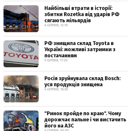
Найбільші втрати в історії:
збитки Rozetka від ударів РФ
сягають мільярдів
6 СЕРПНЯ, 12:10
РФ знищила склад Toyota в
Україні: можливі затримки з
постачанням
5 СЕРПНЯ, 17:20
Росія зруйнувала склад Bosch:
уся продукція знищена
6 СЕРПНЯ, 10:50
"Ринок пройде по краю". Чому
дорожчає пальне і чи вистачить
його на АЗС
6 СЕРПНЯ, 06:00