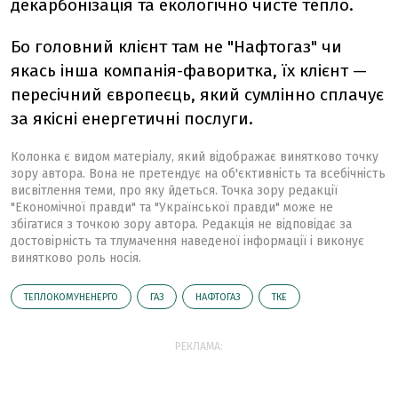
декарбонізація та екологічно чисте тепло.
Бо головний клієнт там не "Нафтогаз" чи
якась інша компанія-фаворитка, їх клієнт —
пересічний європеєць, який сумлінно сплачує
за якісні енергетичні послуги.
Колонка є видом матеріалу, який відображає винятково точку
зору автора. Вона не претендує на об'єктивність та всебічність
висвітлення теми, про яку йдеться. Точка зору редакції
"Економічної правди" та "Української правди" може не
збігатися з точкою зору автора. Редакція не відповідає за
достовірність та тлумачення наведеної інформації і виконує
винятково роль носія.
ТЕПЛОКОМУНЕНЕРГО
ГАЗ
НАФТОГАЗ
ТКЕ
РЕКЛАМА: