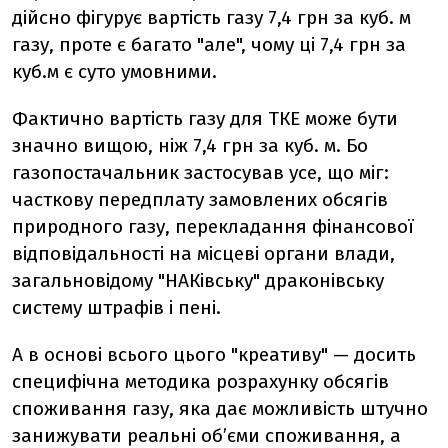
дійсно фігурує вартість газу 7,4 грн за куб. м
газу, проте є багато "але", чому ці 7,4 грн за
куб.м є суто умовними.
Фактично вартість газу для ТКЕ може бути
значно вищою, ніж 7,4 грн за куб. м. Бо
газопостачальник застосував усе, що міг:
часткову передплату замовлених обсягів
природного газу, перекладання фінансової
відповідальності на місцеві органи влади,
загальновідому "НАКівську" драконівську
систему штрафів і пені.
А в основі всього цього "креативу" — досить
специфічна методика розрахунку обсягів
споживання газу, яка дає можливість штучно
занижувати реальні об’єми споживання, а