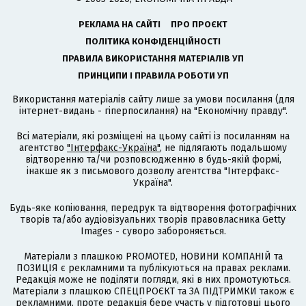
РЕКЛАМА НА САЙТІ
ПРО ПРОЄКТ
ПОЛІТИКА КОНФІДЕНЦІЙНОСТІ
ПРАВИЛА ВИКОРИСТАННЯ МАТЕРІАЛІВ УП
ПРИНЦИПИ І ПРАВИЛА РОБОТИ УП
Використання матеріалів сайту лише за умови посилання (для
інтернет-видань - гіперпосилання) на "Економічну правду".
Всі матеріали, які розміщені на цьому сайті із посиланням на
агентство
"Інтерфакс-Україна"
, не підлягають подальшому
відтворенню та/чи розповсюдженню в будь-якій формі,
інакше як з письмового дозволу агентства "Інтерфакс-
Україна".
Будь-яке копіювання, передрук та відтворення фотографічних
творів та/або аудіовізуальних творів правовласника Getty
Images - суворо забороняється.
Матеріали з плашкою PROMOTED, НОВИНИ КОМПАНІЙ та
ПОЗИЦІЯ є рекламними та публікуються на правах реклами.
Редакція може не поділяти погляди, які в них промотуються.
Матеріали з плашкою СПЕЦПРОЄКТ та ЗА ПІДТРИМКИ також є
рекламними, проте редакція бере участь у підготовці цього