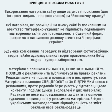
ПРИНЦИПИ І ПРАВИЛА РОБОТИ УП
Використання матеріалів сайту лише за умови посилання (для
інтернет-видань - гіперпосилання) на "Економічну правду".
Всі матеріали, які розміщені на цьому сайті із посиланням на
агентство
"Інтерфакс-Україна"
, не підлягають подальшому
відтворенню та/чи розповсюдженню в будь-якій формі,
інакше як з письмового дозволу агентства "Інтерфакс-
Україна".
Будь-яке копіювання, передрук та відтворення фотографічних
творів та/або аудіовізуальних творів правовласника Getty
Images - суворо забороняється.
Матеріали з плашкою PROMOTED, НОВИНИ КОМПАНІЙ та
ПОЗИЦІЯ є рекламними та публікуються на правах реклами.
Редакція може не поділяти погляди, які в них промотуються.
Матеріали з плашкою СПЕЦПРОЄКТ та ЗА ПІДТРИМКИ також є
рекламними, проте редакція бере участь у підготовці цього
контенту і поділяє думки, висловлені у цих матеріалах.
Редакція не несе відповідальності за факти та оціночні
судження, оприлюднені у рекламних матеріалах. Згідно з
українським законодавством відповідальність за зміст
реклами несе рекламодавець.