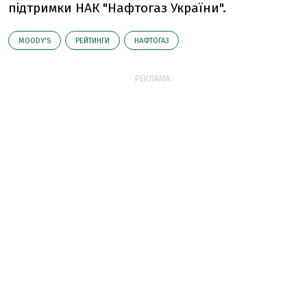
підтримки НАК "Нафтогаз України".
MOODY'S
РЕЙТИНГИ
НАФТОГАЗ
РЕКЛАМА: