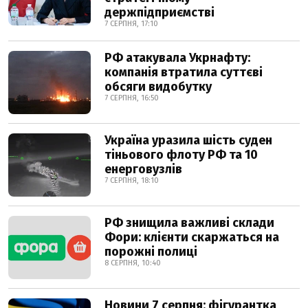
держпідприємстві
7 СЕРПНЯ, 17:10
РФ атакувала Укрнафту:
компанія втратила суттєві
обсяги видобутку
7 СЕРПНЯ, 16:50
Україна уразила шість суден
тіньового флоту РФ та 10
енерговузлів
7 СЕРПНЯ, 18:10
РФ знищила важливі склади
Фори: клієнти скаржаться на
порожні полиці
8 СЕРПНЯ, 10:40
Новини 7 серпня: фігурантка