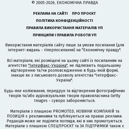
© 2005-2026, ЕКОНОМІЧНА ПРАВДА
РЕКЛАМА НА САЙТІ
ПРО ПРОЄКТ
ПОЛІТИКА КОНФІДЕНЦІЙНОСТІ
ПРАВИЛА ВИКОРИСТАННЯ МАТЕРІАЛІВ УП
ПРИНЦИПИ І ПРАВИЛА РОБОТИ УП
Використання матеріалів сайту лише за умови посилання (для
інтернет-видань - гіперпосилання) на "Економічну правду".
Всі матеріали, які розміщені на цьому сайті із посиланням на
агентство
"Інтерфакс-Україна"
, не підлягають подальшому
відтворенню та/чи розповсюдженню в будь-якій формі,
інакше як з письмового дозволу агентства "Інтерфакс-
Україна".
Будь-яке копіювання, передрук та відтворення фотографічних
творів та/або аудіовізуальних творів правовласника Getty
Images - суворо забороняється.
Матеріали з плашкою PROMOTED, НОВИНИ КОМПАНІЙ та
ПОЗИЦІЯ є рекламними та публікуються на правах реклами.
Редакція може не поділяти погляди, які в них промотуються.
Матеріали з плашкою СПЕЦПРОЄКТ та ЗА ПІДТРИМКИ також є