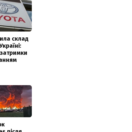
ила склад
Україні:
 затримки
чанням
ок
es після