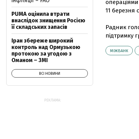
інфляції – FAO
операціями 
11 березня с
PUMA оцінила втрати
внаслідок знищення Росією
її складських запасів
Радник гол
підтримку г
Іран збереже широкий
контроль над Ормузькою
МІЖБАНК
протокою за угодою з
Оманом – ЗМІ
ВСІ НОВИНИ
РЕКЛАМА: