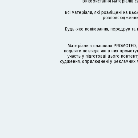
Використання матеріалів с
Всі матеріали, які розміщені на цьо
розповсюдженню в
Будь-яке копіювання, передрук та 
Матеріали з плашкою PROMOTED, 
поділяти погляди, які в них промо
участь у підготовці цього контенту
судження, оприлюднені у рекламних м