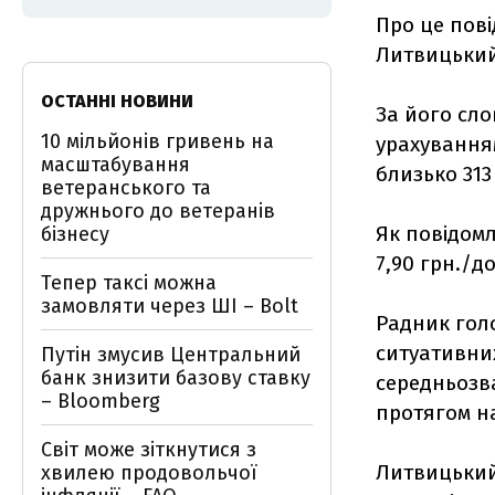
Про це пові
Литвицький
ОСТАННІ НОВИНИ
За його сло
10 мільйонів гривень на
урахування
масштабування
близько 313 
ветеранського та
дружнього до ветеранів
Як повідом
бізнесу
7,90 грн./до
Тепер таксі можна
замовляти через ШІ – Bolt
Радник гол
ситуативних
Путін змусив Центральний
банк знизити базову ставку
середньозва
– Bloomberg
протягом н
Світ може зіткнутися з
Литвицький
хвилею продовольчої