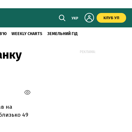
КЛУБ УП
УКР
В'Ю
WEEKLY CHARTS
ЗЕМЕЛЬНИЙ ГІД
анку
РЕКЛАМА:
ав на
близько 49