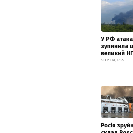
У РФ атака
зупинила 
великий Н
5 СЕРПНЯ, 17:55
Росія зруй
склад Bosc