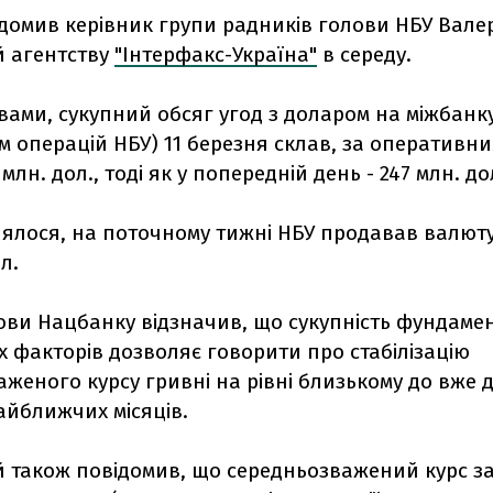
домив керівник групи радників голови НБУ Вале
 агентству
"Інтерфакс-Україна"
в середу.
вами, сукупний обсяг угод з доларом на міжбанку
м операцій НБУ) 11 березня склав, за оперативн
млн. дол., тоді як у попередній день - 247 млн. до
лялося, на поточному тижні НБУ продавав валюту
л.
ови Нацбанку відзначив, що сукупність фундамен
 факторів дозволяє говорити про стабілізацію
женого курсу гривні на рівні близькому до вже 
айближчих місяців.
 також повідомив, що середньозважений курс за