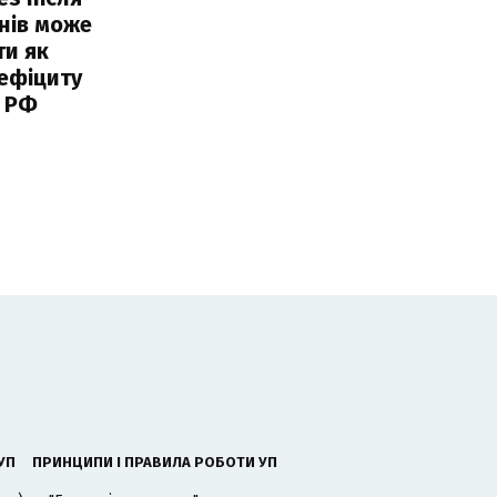
нів може
ти як
ефіциту
 РФ
УП
ПРИНЦИПИ І ПРАВИЛА РОБОТИ УП