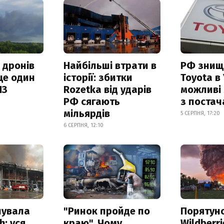
 дронів
Найбільші втрати в
РФ знищ
ще один
історії: збитки
Toyota в 
ПЗ
Rozetka від ударів
можливі
РФ сягають
з поста
мільярдів
5 СЕРПНЯ, 17:20
6 СЕРПНЯ, 12:10
нувала
"Ринок пройде по
Порятун
h: уся
краю". Чому
Wildberri