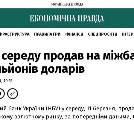
ФРАСТРУКТУРА
ПРАВИЛА ГРИ
ФІНАНСИ
СПЕЦПРОЄКТИ
ІНТЕР
 середу продав на міжб
льйонів доларів
, 19:51
й банк України (НБУ) у середу, 11 березня, прод
ькому валютному ринку, за попередніми даними, 