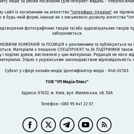
айту лише за умови посилання (для інтернет-видань - гіперпосиланн
му сайті із посиланням на агентство
"Інтерфакс-Україна"
, не підля
 будь-якій формі, інакше як з письмового дозволу агентства "Ін
відтворення фотографічних творів та/або аудіовізуальних творів п
забороняється.
НОВИНИ КОМПАНІЙ та ПОЗИЦІЯ є рекламними та публікуються на п
туються. Матеріали з плашкою СПЕЦПРОЄКТ та ЗА ПІДТРИМКИ також
 і поділяє думки, висловлені у цих матеріалах. Редакція не несе ві
атеріалах. Згідно з українським законодавством відповідальність 
Cубєкт у сфері онлайн-медіа; ідентифікатор медіа - R40-02163.
ТОВ "УП Медіа Плюс"
Адреса: 01032, м. Київ, вул. Жилянська, 48, 50А
Телефон: +380 95 641 22 07