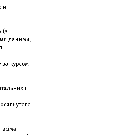
рій
 (з
ими даними,
л.
 за курсом
тальних і
досягнутого
 всіма