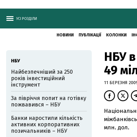
УСІ РОЗДІЛИ
НОВИНИ
ПУБЛІКАЦІЇ
КОЛОНКИ
ІН
НБУ в
НБУ
49 мі
Найбезпечніший за 250
років інвестиційний
11 БЕРЕЗНЯ 2009
інструмент
За півріччя попит на готівку
пожвавився – НБУ
Національни
Банки наростили кількість
міжбанківс
активних корпоративних
млн. дол.
позичальників – НБУ