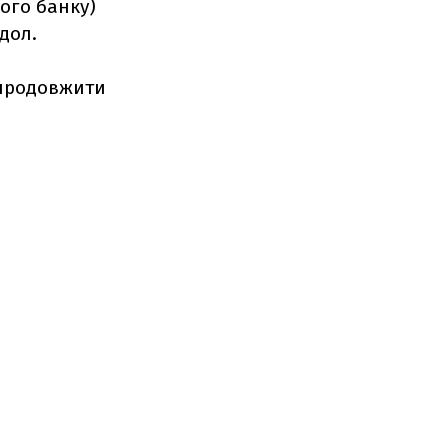
ого банку)
/дол.
 продовжити