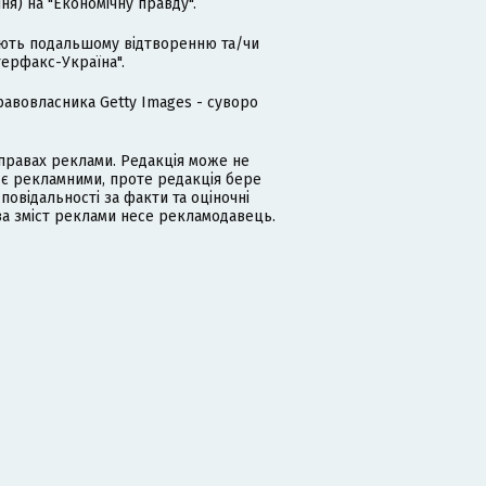
я) на "Економічну правду".
гають подальшому відтворенню та/чи
терфакс-Україна".
равовласника Getty Images - суворо
равах реклами. Редакція може не
 є рекламними, проте редакція бере
дповідальності за факти та оціночні
за зміст реклами несе рекламодавець.