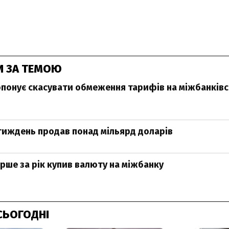
И ЗА ТЕМОЮ
понує скасувати обмеження тарифів на міжбанків
тиждень продав понад мільярд доларів
рше за рік купив валюту на міжбанку
СЬОГОДНІ