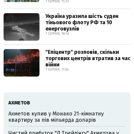
7 СЕРПНЯ, 11:23
Україна уразила шість суден
тіньового флоту РФ та 10
енерговузлів
7 СЕРПНЯ, 18:10
"Епіцентр" розповів, скільки
торгових центрів втратив за час
війни
7 СЕРПНЯ, 11:56
АХМЕТОВ
Ахметов купив у Монако 21-кімнатну
квартиру за пів мільярда доларів
Чистий прибуток "Д.Трейдінгу" Ахметова у