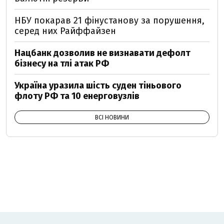
НБУ покарав 21 фінустанову за порушення,
серед них Райффайзен
Нацбанк дозволив не визнавати дефолт
бізнесу на тлі атак РФ
Україна уразила шість суден тіньового
флоту РФ та 10 енерговузлів
ВСІ НОВИНИ