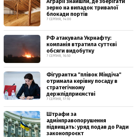
Аграрії знайшли, де зберігати
зерно на випадок тривалої
блокади портів
7 СЕРПНЯ, 14:00
РФ атакувала Укрнафту:
компанія втратила суттєві
обсяги видобутку
7 СЕРПНЯ, 16:50
Фігурантка "плівок Міндіча"
отримала керівну посаду в
стратегічному
держпідприємстві
7 СЕРПНЯ, 17:10
Штрафи за
адмінправопорушення
підвищать: уряд подав до Ради
законопроєкт