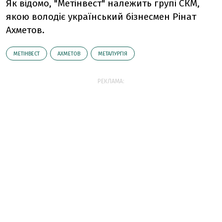
Як відомо, "Метінвест" належить групі СКМ,
якою володіє український бізнесмен Рінат
Ахметов.
МЕТІНВЕСТ
АХМЕТОВ
МЕТАЛУРГІЯ
РЕКЛАМА: