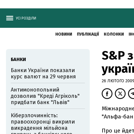
УСІ РОЗДІЛИ
НОВИНИ
ПУБЛІКАЦІЇ
КОЛОНКИ
ІН
S&P з
БАНКИ
украї
Банки України показали
курс валют на 29 червня
26 ЛЮТОГО 2009,
Антимонопольний
дозволив "Креді Агріколь"
придбати банк "Львів"
Міжнародне
Кіберзлочинність:
"Альфа-банк
правоохоронці викрили
викрадення мільйона
Про це йде