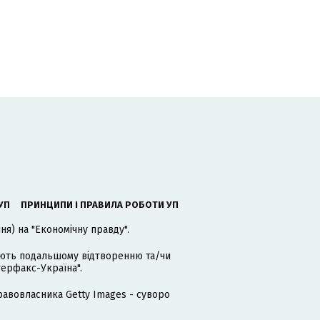
УП
ПРИНЦИПИ І ПРАВИЛА РОБОТИ УП
я) на "Економічну правду".
гають подальшому відтворенню та/чи
терфакс-Україна".
равовласника Getty Images - суворо