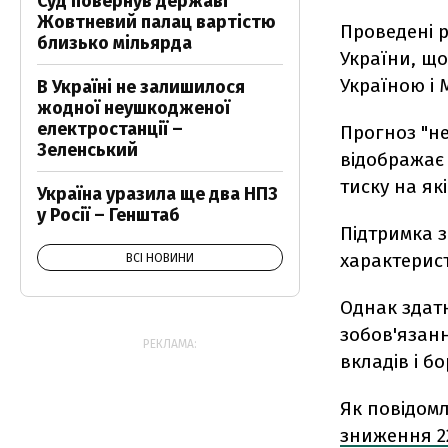
Суд повернув державі
Жовтневий палац вартістю
Проведені р
близько мільярда
України, щ
Україною і 
В Україні не залишилося
жодної неушкодженої
електростанції –
Прогноз "н
Зеленський
відображає 
тиску на які
Україна уразила ще два НПЗ
у Росії – Генштаб
Підтримка з
характерис
ВСІ НОВИНИ
Однак здатн
зобов'язан
РЕКЛАМА:
вкладів і б
Як повідом
зниження 22