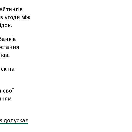
ейтингів
в угоди між
ідок.
банків
остання
ків.
иск на
 свої
нням
s
допускає