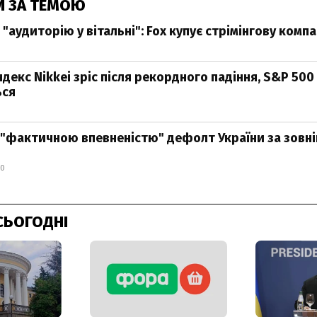
И ЗА ТЕМОЮ
"аудиторію у вітальні": Fox купує стрімінгову комп
декс Nikkei зріс після рекордного падіння, S&P 50
ься
"фактичною впевненістю" дефолт України за зовн
00
СЬОГОДНІ