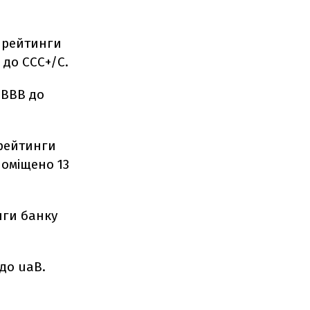
і рейтинги
 до ССС+/С.
аВВВ до
рейтинги
поміщено 13
нги банку
до uaВ.
.