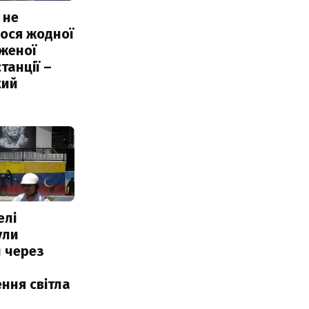
 не
ося жодної
женої
танції –
кий
елі
ули
 через
ння світла