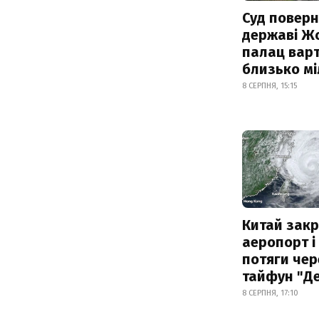
Суд поверн
державі Ж
палац варт
близько м
8 СЕРПНЯ, 15:15
Китай зак
аеропорт і
потяги чер
тайфун "Д
8 СЕРПНЯ, 17:10