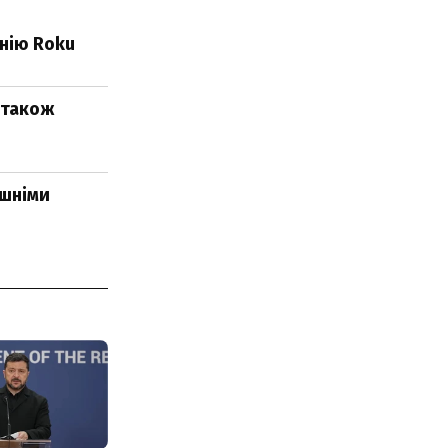
анію Roku
0 також
ішніми