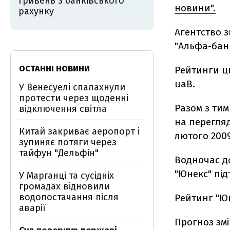
гривень з банківського
новини".
рахунку
Агентство з
"Альфа-банк
ОСТАННІ НОВИНИ
Рейтинги ц
uaВ.
У Венесуелі спалахнули
протести через щоденні
Разом з тим
відключення світла
на перегляд
Китай закриває аеропорт і
лютого 2009
зупиняє потяги через
тайфун "Дельфін"
Водночас д
"Юнекс" під
У Марганці та сусідніх
громадах відновили
водопостачання після
Рейтинг "Ю
аварії
Прогноз змі