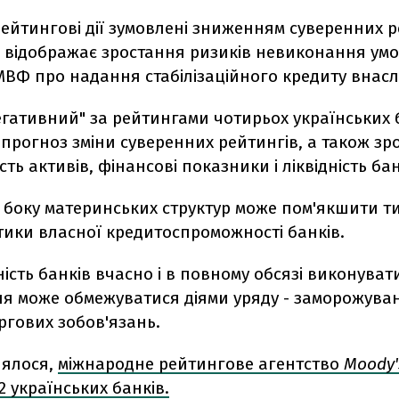
ейтингові дії зумовлені зниженням суверенних р
о відображає зростання ризиків невиконання умо
МВФ про надання стабілізаційного кредиту внасл
егативний" за рейтингами чотирьох українських 
прогноз зміни суверенних рейтингів, а також зр
сть активів, фінансові показники і ліквідність бан
 боку материнських структур може пом'якшити т
тики власної кредитоспроможності банків.
ість банків вчасно і в повному обсязі виконувати
ня може обмежуватися діями уряду - заморожува
оргових зобов'язань.
лялося,
міжнародне рейтингове агентство
Moody'
 українських банків.