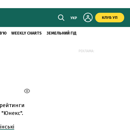
КЛУБ УП
УКР
В'Ю
WEEKLY CHARTS
ЗЕМЕЛЬНИЙ ГІД
РЕКЛАМА:
рейтинги
 "Юнекс".
їнські