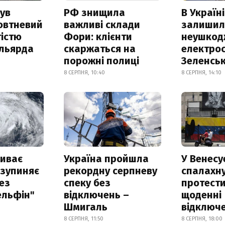
ув
РФ знищила
В Україні
овтневий
важливі склади
залишил
істю
Фори: клієнти
неушкод
ільярда
скаржаться на
електрос
порожні полиці
Зеленсь
8 СЕРПНЯ, 10:40
8 СЕРПНЯ, 14:10
риває
Україна пройшла
У Венесу
 зупиняє
рекордну серпневу
спалахн
ез
спеку без
протести
ельфін"
відключень –
щоденні
Шмигаль
відключе
8 СЕРПНЯ, 11:50
8 СЕРПНЯ, 18:00