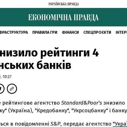
ФРАСТРУКТУРА
ПРАВИЛА ГРИ
ФІНАНСИ
СПЕЦПРОЄКТИ
ІНТЕР
низило рейтинги 4
нських банків
 10:27
 рейтингове агентство
Standard&Рооr's
знизило 
у" (Україна), "Кредобанку", "Укрсоцбанку" і банку
ться в повідомленні
S&P
, передає агентство
"Укра