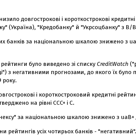
низило довгострокові і короткострокові кредитн
у" (Україна), "Кредобанку" й "Укрсоцбанку" з В/В
их банків за національною шкалою знижено з u
 рейтинги було виведено зі списку
CreditWatch
("
і") з негативними прогнозами, до якого їх було 
 року.
овгострокові і короткостроковий кредитні рейти
тверджено на рівні CCC+ і C.
нексу" за національною шкалою знижено з uaВ+ 
ни рейтингів усіх чотирьох банків - "негативний"