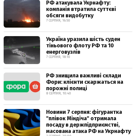
РФ атакувала Укрнафту:
компанія втратила суттєві
обсяги видобутку
7 СЕРПНЯ, 16:50
Україна уразила шість суден
тіньового флоту РФ та 10
енерговузлів
7 СЕРПНЯ, 18:10
РФ знищила важливі склади
Фори: клієнти скаржаться на
порожні полиці
8 СЕРПНЯ, 10:40
Новини 7 серпня: фігурантка
"плівок Міндіча" отримала
посаду в держпідприємстві,
масована атака РФ на Укрнафту