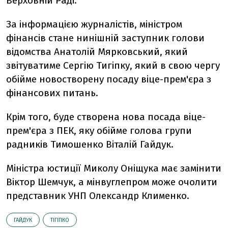
Верховній Раді.
За інформацією журналістів, міністром
фінансів стане нинішній заступник голови
відомства Анатолій Мярковський, який
звітуватиме Сергію Тигіпку, який в свою чергу
обійме новостворену посаду віце-прем'єра з
фінансових питань.
Крім того, буде створена нова посада віце-
прем'єра з ПЕК, яку обійме голова групи
радників Тимошенко Віталій Гайдук.
Міністра юстиції Миколу Оніщука має замінити
Віктор Шемчук, а мінвуглепром може очолити
представник УНП Олександр Клименко.
ГАЙДУК
ТІГІПКО