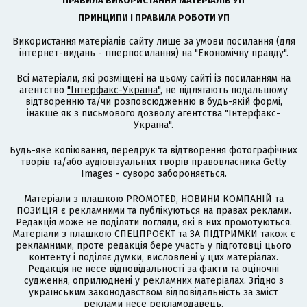
ПРАВИЛА ВИКОРИСТАННЯ МАТЕРІАЛІВ УП
ПРИНЦИПИ І ПРАВИЛА РОБОТИ УП
Використання матеріалів сайту лише за умови посилання (для
інтернет-видань - гіперпосилання) на "Економічну правду".
Всі матеріали, які розміщені на цьому сайті із посиланням на
агентство
"Інтерфакс-Україна"
, не підлягають подальшому
відтворенню та/чи розповсюдженню в будь-якій формі,
інакше як з письмового дозволу агентства "Інтерфакс-
Україна".
Будь-яке копіювання, передрук та відтворення фотографічних
творів та/або аудіовізуальних творів правовласника Getty
Images - суворо забороняється.
Матеріали з плашкою PROMOTED, НОВИНИ КОМПАНІЙ та
ПОЗИЦІЯ є рекламними та публікуються на правах реклами.
Редакція може не поділяти погляди, які в них промотуються.
Матеріали з плашкою СПЕЦПРОЄКТ та ЗА ПІДТРИМКИ також є
рекламними, проте редакція бере участь у підготовці цього
контенту і поділяє думки, висловлені у цих матеріалах.
Редакція не несе відповідальності за факти та оціночні
судження, оприлюднені у рекламних матеріалах. Згідно з
українським законодавством відповідальність за зміст
реклами несе рекламодавець.