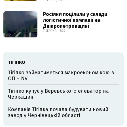
7 СЕРПНЯ, 20:00
Росіяни поцілили у склади
логістичної компанії на
Дніпропетровщині
7 СЕРПНЯ, 16:32
ТІГІПКО
Тігіпко займатиметься макроекономікою в
ОП – NV
Тігіпко купує у Веревського елеватор на
Черкащині
Компанія Тігіпка почала будувати новий
завод у Чернівецькій області