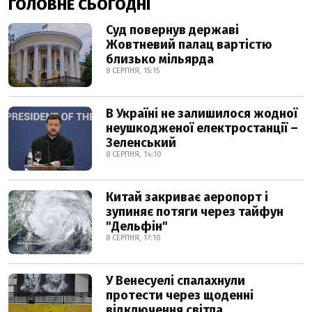
ГОЛОВНЕ СЬОГОДНІ
Суд повернув державі
Жовтневий палац вартістю
близько мільярда
8 СЕРПНЯ, 15:15
В Україні не залишилося жодної
неушкодженої електростанції –
Зеленський
8 СЕРПНЯ, 14:10
Китай закриває аеропорт і
зупиняє потяги через тайфун
"Дельфін"
8 СЕРПНЯ, 17:10
У Венесуелі спалахнули
протести через щоденні
відключення світла