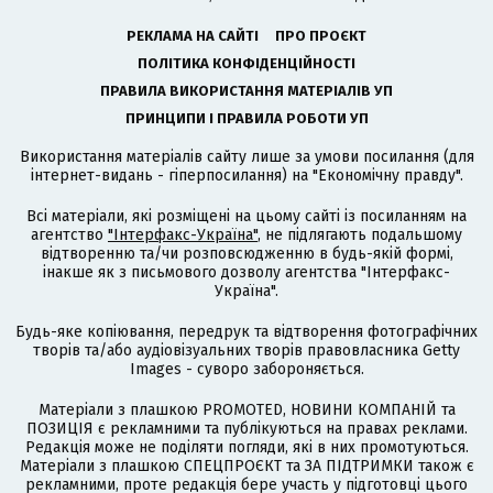
РЕКЛАМА НА САЙТІ
ПРО ПРОЄКТ
ПОЛІТИКА КОНФІДЕНЦІЙНОСТІ
ПРАВИЛА ВИКОРИСТАННЯ МАТЕРІАЛІВ УП
ПРИНЦИПИ І ПРАВИЛА РОБОТИ УП
Використання матеріалів сайту лише за умови посилання (для
інтернет-видань - гіперпосилання) на "Економічну правду".
Всі матеріали, які розміщені на цьому сайті із посиланням на
агентство
"Інтерфакс-Україна"
, не підлягають подальшому
відтворенню та/чи розповсюдженню в будь-якій формі,
інакше як з письмового дозволу агентства "Інтерфакс-
Україна".
Будь-яке копіювання, передрук та відтворення фотографічних
творів та/або аудіовізуальних творів правовласника Getty
Images - суворо забороняється.
Матеріали з плашкою PROMOTED, НОВИНИ КОМПАНІЙ та
ПОЗИЦІЯ є рекламними та публікуються на правах реклами.
Редакція може не поділяти погляди, які в них промотуються.
Матеріали з плашкою СПЕЦПРОЄКТ та ЗА ПІДТРИМКИ також є
рекламними, проте редакція бере участь у підготовці цього