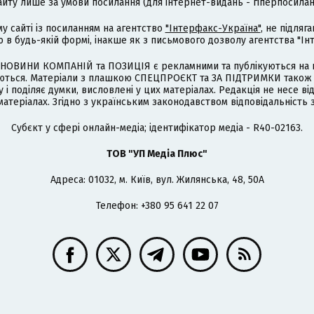
айту лише за умови посилання (для інтернет-видань - гіперпосиланн
му сайті із посиланням на агентство
"Інтерфакс-Україна"
, не підля
 будь-якій формі, інакше як з письмового дозволу агентства "Ін
НОВИНИ КОМПАНІЙ та ПОЗИЦІЯ є рекламними та публікуються на п
туються. Матеріали з плашкою СПЕЦПРОЄКТ та ЗА ПІДТРИМКИ також
 і поділяє думки, висловлені у цих матеріалах. Редакція не несе ві
атеріалах. Згідно з українським законодавством відповідальність 
Cубєкт у сфері онлайн-медіа; ідентифікатор медіа - R40-02163.
ТОВ "УП Медіа Плюс"
Адреса: 01032, м. Київ, вул. Жилянська, 48, 50А
Телефон: +380 95 641 22 07