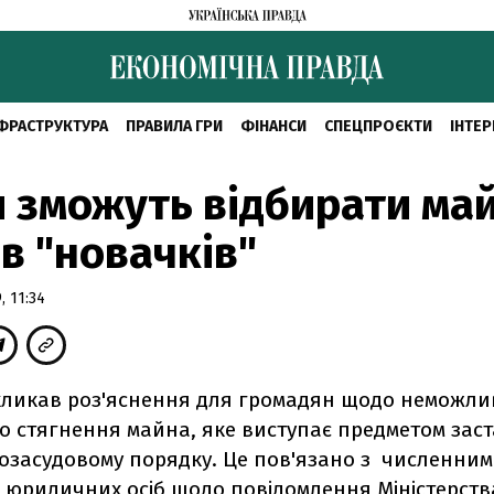
ФРАСТРУКТУРА
ПРАВИЛА ГРИ
ФІНАНСИ
СПЕЦПРОЄКТИ
ІНТЕР
 зможуть відбирати ма
в "новачків"
 11:34
дкликав роз'яснення для громадян щодо неможли
о стягнення майна, яке виступає предметом зас
 позасудовому порядку. Це пов'язано з численни
 юридичних осіб щодо повідомлення Міністерств