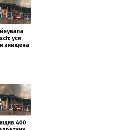
уйнувала
sch: уся
ія знищена
нищив 400
вадратних