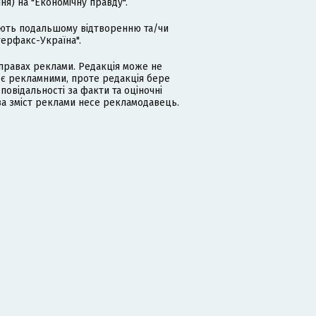
я) на "Економічну правду".
гають подальшому відтворенню та/чи
терфакс-Україна".
равах реклами. Редакція може не
 є рекламними, проте редакція бере
дповідальності за факти та оціночні
за зміст реклами несе рекламодавець.