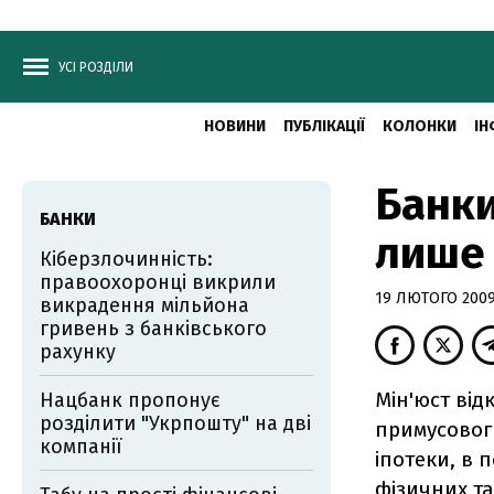
УСІ РОЗДІЛИ
НОВИНИ
ПУБЛІКАЦІЇ
КОЛОНКИ
ІН
Банки
БАНКИ
лише 
Кіберзлочинність:
правоохоронці викрили
19 ЛЮТОГО 2009,
викрадення мільйона
гривень з банківського
рахунку
Мін'юст ві
Нацбанк пропонує
розділити "Укрпошту" на дві
примусовог
компанії
іпотеки, в
фізичних та