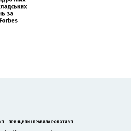
кладських
нь за
 Forbes
УП
ПРИНЦИПИ І ПРАВИЛА РОБОТИ УП