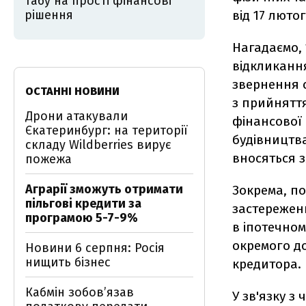
Табу на прості фінансові
рішення
від 17 люто
Нагадаємо, 
відкликанн
звернення с
ОСТАННІ НОВИНИ
з прийняття
Дрони атакували
фінансової 
Єкатеринбург: на території
будівництва
складу Wildberries вирує
вносяться з
пожежа
Аграрії зможуть отримати
Зокрема, п
пільгові кредити за
застережен
програмою 5-7-9%
в іпотечном
окремого д
Новини 6 серпня: Росія
нищить бізнес
кредитора.
Кабмін зобовʼязав
У зв'язку 