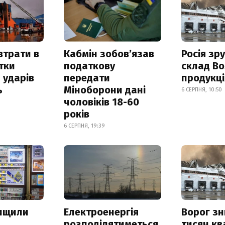
втрати в
Кабмін зобовʼязав
Росія зр
итки
податкову
склад Bo
 ударів
передати
продукц
ь
Міноборони дані
6 СЕРПНЯ, 10:50
чоловіків 18-60
років
6 СЕРПНЯ, 19:39
нищили
Електроенергія
Ворог з
розподілятиметься
тисяч к