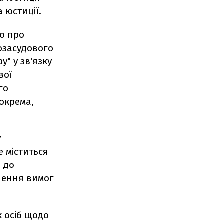
 юстиції.
но про
озасудового
у" у зв'язку
вої
го
зокрема,
у
 міститься
 до
лення вимог
 осіб щодо