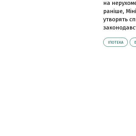
на нерухоме
раніше, Мін
утворять сп
законодавст
ІПОТЕКА