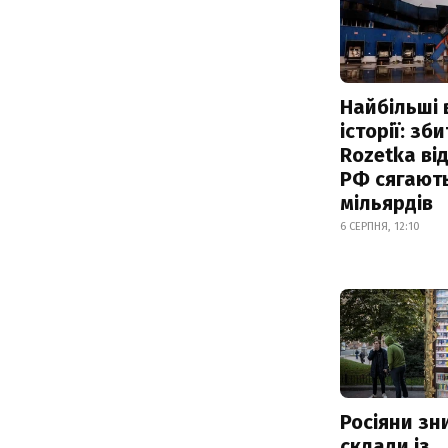
Найбільші 
історії: зб
Rozetka від
РФ сягают
мільярдів
6 СЕРПНЯ, 12:10
Росіяни з
склади із