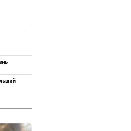
вень
ільший