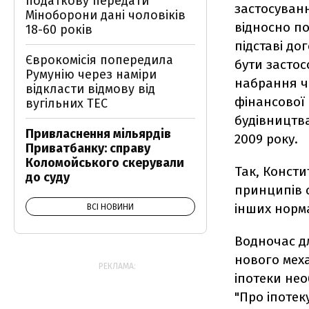
податкову передати
застосуванн
Міноборони дані чоловіків
відносно п
18-60 років
підставі до
Єврокомісія попередила
бути застос
Румунію через наміри
набрання чи
відкласти відмову від
фінансової 
вугільних ТЕС
будівництва
Привласнення мільярдів
2009 року.
Приватбанку: справу
Коломойського скерували
Так, Консти
до суду
принципів с
інших норма
ВСІ НОВИНИ
Водночас д
нового мех
РЕКЛАМА:
іпотеки нео
"Про іпотек