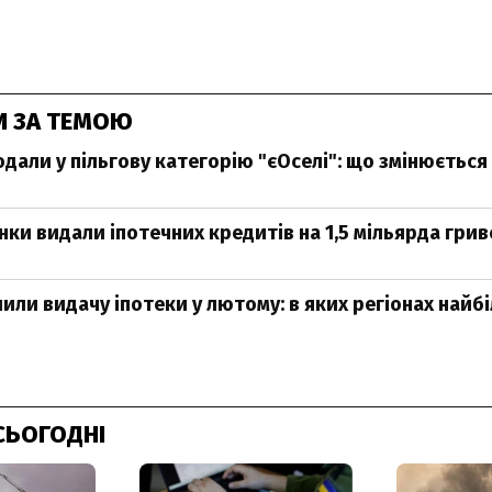
И ЗА ТЕМОЮ
одали у пільгову категорію "єОселі": що змінюється
нки видали іпотечних кредитів на 1,5 мільярда гри
или видачу іпотеки у лютому: в яких регіонах найб
СЬОГОДНІ