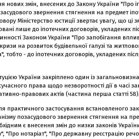
я нових змін, внесених до Закону України "Про іп
озасудового звернення стягнення на предмет іпо
говору Міністерство юстиції звертає увагу, що ці 
овані лише до іпотечних договорів, укладених пі
нності Законом України "Про запобігання вплив
кризи на розвиток будівельної галузі та житлово
", тобто - до іпотечних договорів, укладених післ
туцією України закріплено один із загальновизн
учасного права щодо незворотності дії в часі за
тивно-правових актів (частина перша статті 58)
ля практичного застосування встановленого за
анізму позасудового звернення стягнення на пр
бхідним є внесення змін до низки законів України
у", "Про нотаріат", "Про державну реєстрацію реч