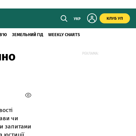
КЛУБ УП
УКР
В'Ю
ЗЕМЕЛЬНИЙ ГІД
WEEKLY CHARTS
йно
РЕКЛАМА:
вості
тави чи
ми запитами
а юстиції