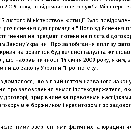
го 2009 року, повідомляє прес-служба Міністерства
17 лютого Міністерством юстиції було повідомле
я роз'яснення для громадян "Щодо здійснення п
тягнення на предмет іпотеки на підставі договор
м Закону України "Про запобігання впливу світо
кризи на розвиток будівельної галузі та житлово
", що набрав чинності 14 січня 2009 року, яким, 
міни до Закону України "Про іпотеку".
овідомлялося, що з прийняттям названого Закон
ня про задоволення вимог іпотекодержателя, яке
у договорі, прирівняне за правовими наслідками
оговору між боржником і кредитором про задово
з численними зверненнями фізичних та юридичних