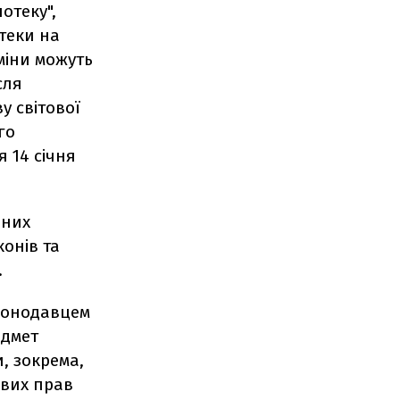
отеку",
теки на
зміни можуть
сля
у світової
го
я 14 січня
аних
конів та
.
конодавцем
едмет
, зокрема,
ових прав