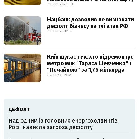
7 СЕРПНЯ, 20:00
Нацбанк дозволив не визнавати
дефолт бізнесу на тлі атак РФ
7 СЕРПНЯ, 18:33
Київ шукає тих, хто відремонтує
метро між "Тараса Шевченко" і
"Почайною" за 1,76 мільярда
7 СЕРПНЯ, 19:55
ДЕФОЛТ
Над одним із головних енергохолдингів
Росії нависла загроза дефолту