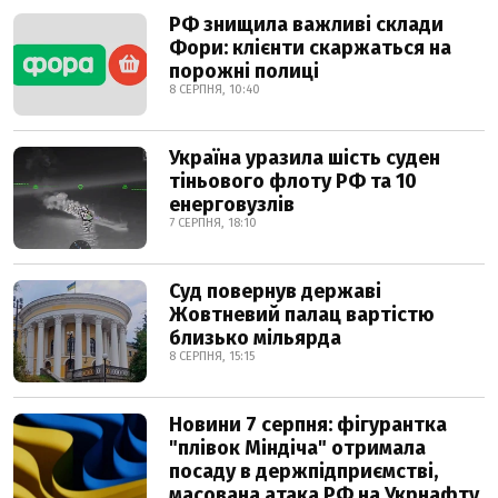
РФ знищила важливі склади
Фори: клієнти скаржаться на
порожні полиці
8 СЕРПНЯ, 10:40
Україна уразила шість суден
тіньового флоту РФ та 10
енерговузлів
7 СЕРПНЯ, 18:10
Суд повернув державі
Жовтневий палац вартістю
близько мільярда
8 СЕРПНЯ, 15:15
Новини 7 серпня: фігурантка
"плівок Міндіча" отримала
посаду в держпідприємстві,
масована атака РФ на Укрнафту