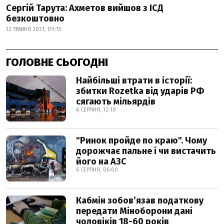
Сергій Тарута: Ахметов вийшов з ІСД
безкоштовно
12 ТРАВНЯ 2021, 09:15
ГОЛОВНЕ СЬОГОДНІ
Найбільші втрати в історії:
збитки Rozetka від ударів РФ
сягають мільярдів
6 СЕРПНЯ, 12:10
"Ринок пройде по краю". Чому
дорожчає пальне і чи вистачить
його на АЗС
6 СЕРПНЯ, 06:00
Кабмін зобовʼязав податкову
передати Міноборони дані
чоловіків 18-60 років