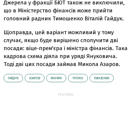
Джерела у фракції БЮТ також не виключили,
що в Міністерство фінансів може прийти
головний радник Тимошенко Віталій Гайдук.
Щоправда, цей варіант можливий у тому
случає, якщо буде вирішено сполучити дві
посади: віце-прем'єра і міністра фінансів. Така
кадрова схема діяла при уряді Януковича.
Тоді дві цих посади займав Микола Азаров.
ГАЙДУК
АЗАРОВ
МІНФІН
ТІГІПКО
ПИНЗЕНИК
РЕКЛАМА: