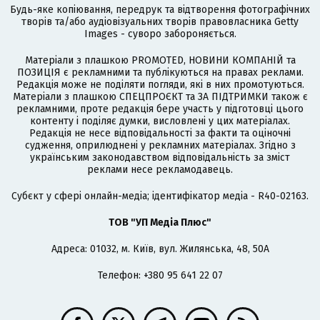
Будь-яке копіювання, передрук та відтворення фотографічних
творів та/або аудіовізуальних творів правовласника Getty
Images - суворо забороняється.
Матеріали з плашкою PROMOTED, НОВИНИ КОМПАНІЙ та
ПОЗИЦІЯ є рекламними та публікуються на правах реклами.
Редакція може не поділяти погляди, які в них промотуються.
Матеріали з плашкою СПЕЦПРОЄКТ та ЗА ПІДТРИМКИ також є
рекламними, проте редакція бере участь у підготовці цього
контенту і поділяє думки, висловлені у цих матеріалах.
Редакція не несе відповідальності за факти та оціночні
судження, оприлюднені у рекламних матеріалах. Згідно з
українським законодавством відповідальність за зміст
реклами несе рекламодавець.
Cубєкт у сфері онлайн-медіа; ідентифікатор медіа - R40-02163.
ТОВ "УП Медіа Плюс"
Адреса: 01032, м. Київ, вул. Жилянська, 48, 50А
Телефон: +380 95 641 22 07