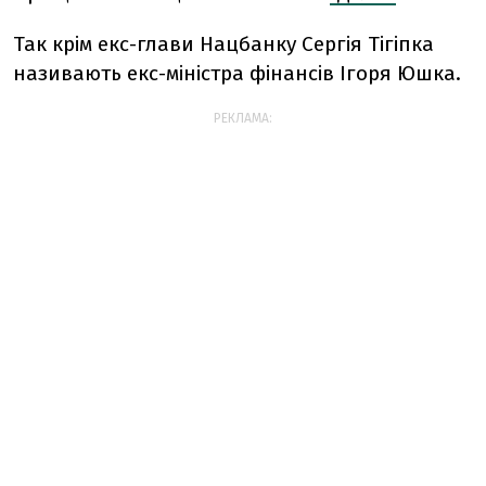
Так крім екс-глави Нацбанку Сергія Тігіпка
називають екс-міністра фінансів Ігоря Юшка.
РЕКЛАМА: