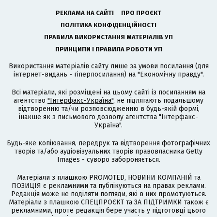
РЕКЛАМА НА САЙТІ
ПРО ПРОЄКТ
ПОЛІТИКА КОНФІДЕНЦІЙНОСТІ
ПРАВИЛА ВИКОРИСТАННЯ МАТЕРІАЛІВ УП
ПРИНЦИПИ І ПРАВИЛА РОБОТИ УП
Використання матеріалів сайту лише за умови посилання (для
інтернет-видань - гіперпосилання) на "Економічну правду".
Всі матеріали, які розміщені на цьому сайті із посиланням на
агентство
"Інтерфакс-Україна"
, не підлягають подальшому
відтворенню та/чи розповсюдженню в будь-якій формі,
інакше як з письмового дозволу агентства "Інтерфакс-
Україна".
Будь-яке копіювання, передрук та відтворення фотографічних
творів та/або аудіовізуальних творів правовласника Getty
Images - суворо забороняється.
Матеріали з плашкою PROMOTED, НОВИНИ КОМПАНІЙ та
ПОЗИЦІЯ є рекламними та публікуються на правах реклами.
Редакція може не поділяти погляди, які в них промотуються.
Матеріали з плашкою СПЕЦПРОЄКТ та ЗА ПІДТРИМКИ також є
рекламними, проте редакція бере участь у підготовці цього