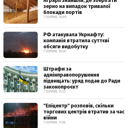
Аграрії знайшли, де зберігати
зерно на випадок тривалої
блокади портів
7 СЕРПНЯ, 14:00
РФ атакувала Укрнафту:
компанія втратила суттєві
обсяги видобутку
7 СЕРПНЯ, 16:50
Штрафи за
адмінправопорушення
підвищать: уряд подав до Ради
законопроєкт
7 СЕРПНЯ, 11:23
"Епіцентр" розповів, скільки
торгових центрів втратив за час
війни
7 СЕРПНЯ, 11:56