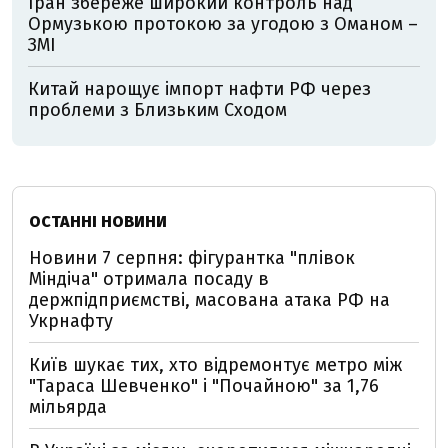
Іран збереже широкий контроль над
Ормузькою протокою за угодою з Оманом –
ЗМІ
Китай нарощує імпорт нафти РФ через
проблеми з Близьким Сходом
ОСТАННІ НОВИНИ
Новини 7 серпня: фігурантка "плівок
Міндіча" отримала посаду в
держпідприємстві, масована атака РФ на
Укрнафту
Київ шукає тих, хто відремонтує метро між
"Тараса Шевченко" і "Почайною" за 1,76
мільярда