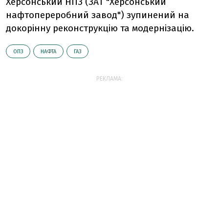
Херсонський НПЗ (ЗАТ "Херсонський
нафтопереробний завод") зупинений на
докорінну реконструкцію та модернізацію.
ОПЗ
НАФТА
ГАЗ
РЕКЛАМА: