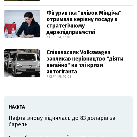
Фігурантка "плівок Міндіча"
отримала керівну посаду в
стратегічному
держпідприємстві
7 СЕРПНЯ, 17:10
Співвласник Volkswagen
закликав керівництво "діяти
негайно" на тлі кризи
автогіганта
7 СЕРПНЯ, 10:02
НАФТА
Нафта знову піднялась до 83 доларів за
барель