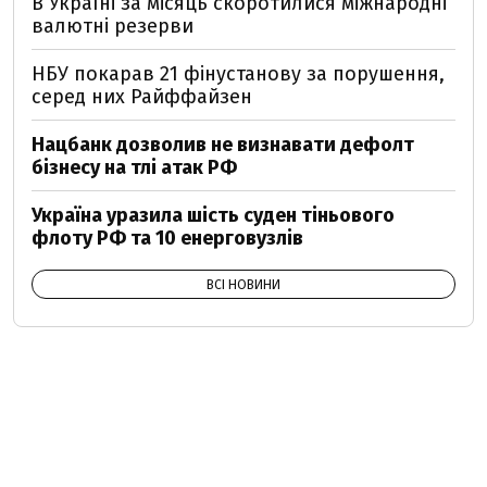
В Україні за місяць скоротилися міжнародні
валютні резерви
НБУ покарав 21 фінустанову за порушення,
серед них Райффайзен
Нацбанк дозволив не визнавати дефолт
бізнесу на тлі атак РФ
Україна уразила шість суден тіньового
флоту РФ та 10 енерговузлів
ВСІ НОВИНИ