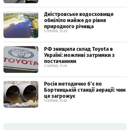
Дністровське водосховище
обміліло майже до рівня
природного річища
5 СЕРПНЯ, 13:20
РФ знищила склад Toyota в
Україні: можливі затримки з
постачанням
5 СЕРПНЯ, 17:20
Росія методично б’є по
Бортницькій станції аерації: чим
це загрожує
5 СЕРПНЯ, 13:50