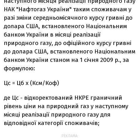
наступного місяця реалізації природного газу
НАК "Нафтогаз України" таким споживачам у
разі зміни середньомісячного курсу гривні до
долара США, встановленого Національним
банком України в місяці реалізації
природного газу, до офіційного курсу гривні
до долара США, встановленого Національним
банком України станом на 1 січня 2009 р., за
формулою:
Цс = Цб х (Ксм/Коф)
де Цс - відкоректований НКРЕ граничний
рівень ціни на природний газ у наступному
місяці реалізації природного газу для
відповідної категорії споживачів;
РЕКЛАМА: