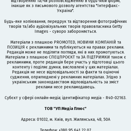
відтворенню та/чи розповсюдженню в будь-якій формі,
інакше як з письмового дозволу агентства "Інтерфакс-
Україна".
Будь-яке копіювання, передрук та відтворення фотографічних
творів та/або аудіовізуальних творів правовласника Getty
Images - суворо забороняється.
Матеріали з плашкою PROMOTED, НОВИНИ КОМПАНІЙ та
ПОЗИЦІЯ є рекламними та публікуються на правах реклами.
Редакція може не поділяти погляди, які в них промотуються.
Матеріали з плашкою СПЕЦПРОЄКТ та ЗА ПІДТРИМКИ також є
рекламними, проте редакція бере участь у підготовці цього
контенту і поділяє думки, висловлені у цих матеріалах.
Редакція не несе відповідальності за факти та оціночні
судження, оприлюднені у рекламних матеріалах. Згідно з
українським законодавством відповідальність за зміст
реклами несе рекламодавець.
Cубєкт у сфері онлайн-медіа; ідентифікатор медіа - R40-02163.
ТОВ "УП Медіа Плюс"
Адреса: 01032, м. Київ, вул. Жилянська, 48, 50А
Телефон: +380 95 641 22 07