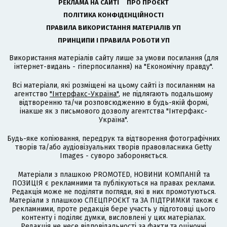
РЕКЛАМА НА САЙТІ
ПРО ПРОЄКТ
ПОЛІТИКА КОНФІДЕНЦІЙНОСТІ
ПРАВИЛА ВИКОРИСТАННЯ МАТЕРІАЛІВ УП
ПРИНЦИПИ І ПРАВИЛА РОБОТИ УП
Використання матеріалів сайту лише за умови посилання (для
інтернет-видань - гіперпосилання) на "Економічну правду".
Всі матеріали, які розміщені на цьому сайті із посиланням на
агентство
"Інтерфакс-Україна"
, не підлягають подальшому
відтворенню та/чи розповсюдженню в будь-якій формі,
інакше як з письмового дозволу агентства "Інтерфакс-
Україна".
Будь-яке копіювання, передрук та відтворення фотографічних
творів та/або аудіовізуальних творів правовласника Getty
Images - суворо забороняється.
Матеріали з плашкою PROMOTED, НОВИНИ КОМПАНІЙ та
ПОЗИЦІЯ є рекламними та публікуються на правах реклами.
Редакція може не поділяти погляди, які в них промотуються.
Матеріали з плашкою СПЕЦПРОЄКТ та ЗА ПІДТРИМКИ також є
рекламними, проте редакція бере участь у підготовці цього
контенту і поділяє думки, висловлені у цих матеріалах.
Редакція не несе відповідальності за факти та оціночні