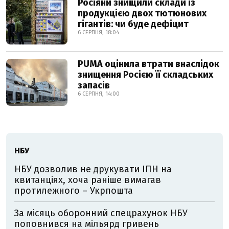
Росіяни знищили склади із
продукцією двох тютюнових
гігантів: чи буде дефіцит
6 СЕРПНЯ, 18:04
PUMA оцінила втрати внаслідок
знищення Росією її складських
запасів
6 СЕРПНЯ, 14:00
НБУ
НБУ дозволив не друкувати ІПН на
квитанціях, хоча раніше вимагав
протилежного – Укрпошта
За місяць оборонний спецрахунок НБУ
поповнився на мільярд гривень