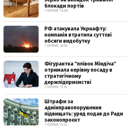
блокади портів
7 СЕРПНЯ, 14:00
РФ атакувала Укрнафту:
компанія втратила суттєві
обсяги видобутку
7 СЕРПНЯ, 16:50
Фігурантка "плівок Міндіча"
отримала керівну посаду в
стратегічному
держпідприємстві
7 СЕРПНЯ, 17:10
Штрафи за
адмінправопорушення
підвищать: уряд подав до Ради
законопроєкт
7 СЕРПНЯ, 11:23