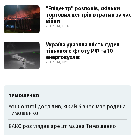
"Епіцентр" розповів, скільки
торгових центрів втратив за час
війни
7 СЕРПНЯ, 11:56
Україна уразила шість суден
тіньового флоту РФ та 10
енерговузлів
7 СЕРПНЯ, 18:10
ТИМОШЕНКО
YouControl дослідив, який бізнес має родина
Тимошенко
ВАКС розглядає арешт майна Тимошенко