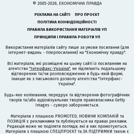
© 2005-2026, ЕКОНОМІЧНА ПРАВДА
РЕКЛАМА НА САЙТІ
ПРО ПРОЄКТ
ПОЛІТИКА КОНФІДЕНЦІЙНОСТІ
ПРАВИЛА ВИКОРИСТАННЯ МАТЕРІАЛІВ УП
ПРИНЦИПИ І ПРАВИЛА РОБОТИ УП
Використання матеріалів сайту лише за умови посилання (для
інтернет-видань - гіперпосилання) на "Економічну правду".
Всі матеріали, які розміщені на цьому сайті із посиланням на
агентство
"Інтерфакс-Україна"
, не підлягають подальшому
відтворенню та/чи розповсюдженню в будь-якій формі,
інакше як з письмового дозволу агентства "Інтерфакс-
Україна".
Будь-яке копіювання, передрук та відтворення фотографічних
творів та/або аудіовізуальних творів правовласника Getty
Images - суворо забороняється.
Матеріали з плашкою PROMOTED, НОВИНИ КОМПАНІЙ та
ПОЗИЦІЯ є рекламними та публікуються на правах реклами.
Редакція може не поділяти погляди, які в них промотуються.
Матеріали з плашкою СПЕЦПРОЄКТ та ЗА ПІДТРИМКИ також є