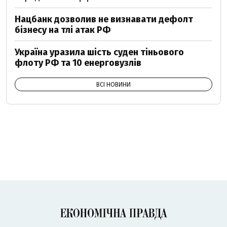
Нацбанк дозволив не визнавати дефолт
бізнесу на тлі атак РФ
Україна уразила шість суден тіньового
флоту РФ та 10 енерговузлів
ВСІ НОВИНИ