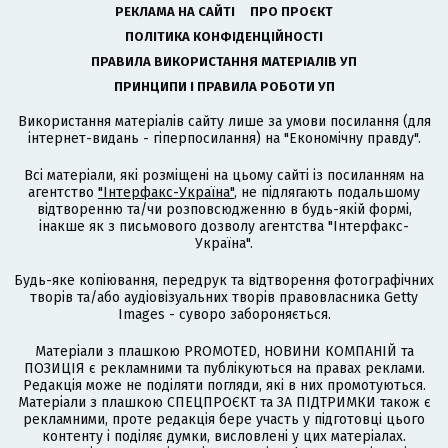
РЕКЛАМА НА САЙТІ
ПРО ПРОЄКТ
ПОЛІТИКА КОНФІДЕНЦІЙНОСТІ
ПРАВИЛА ВИКОРИСТАННЯ МАТЕРІАЛІВ УП
ПРИНЦИПИ І ПРАВИЛА РОБОТИ УП
Використання матеріалів сайту лише за умови посилання (для
інтернет-видань - гіперпосилання) на "Економічну правду".
Всі матеріали, які розміщені на цьому сайті із посиланням на
агентство
"Інтерфакс-Україна"
, не підлягають подальшому
відтворенню та/чи розповсюдженню в будь-якій формі,
інакше як з письмового дозволу агентства "Інтерфакс-
Україна".
Будь-яке копіювання, передрук та відтворення фотографічних
творів та/або аудіовізуальних творів правовласника Getty
Images - суворо забороняється.
Матеріали з плашкою PROMOTED, НОВИНИ КОМПАНІЙ та
ПОЗИЦІЯ є рекламними та публікуються на правах реклами.
Редакція може не поділяти погляди, які в них промотуються.
Матеріали з плашкою СПЕЦПРОЄКТ та ЗА ПІДТРИМКИ також є
рекламними, проте редакція бере участь у підготовці цього
контенту і поділяє думки, висловлені у цих матеріалах.