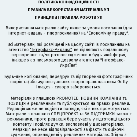
ПОЛІТИКА КОНФІДЕНЦІЙНОСТІ
ПРАВИЛА ВИКОРИСТАННЯ МАТЕРІАЛІВ УП
ПРИНЦИПИ І ПРАВИЛА РОБОТИ УП
Використання матеріалів сайту лише за умови посилання (для
інтернет-видань - гіперпосилання) на "Економічну правду".
Всі матеріали, які розміщені на цьому сайті із посиланням на
агентство
"Інтерфакс-Україна"
, не підлягають подальшому
відтворенню та/чи розповсюдженню в будь-якій формі,
інакше як з письмового дозволу агентства "Інтерфакс-
Україна".
Будь-яке копіювання, передрук та відтворення фотографічних
творів та/або аудіовізуальних творів правовласника Getty
Images - суворо забороняється.
Матеріали з плашкою PROMOTED, НОВИНИ КОМПАНІЙ та
ПОЗИЦІЯ є рекламними та публікуються на правах реклами.
Редакція може не поділяти погляди, які в них промотуються.
Матеріали з плашкою СПЕЦПРОЄКТ та ЗА ПІДТРИМКИ також є
рекламними, проте редакція бере участь у підготовці цього
контенту і поділяє думки, висловлені у цих матеріалах.
Редакція не несе відповідальності за факти та оціночні
судження, оприлюднені у рекламних матеріалах. Згідно з