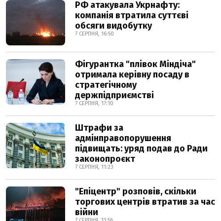
РФ атакувала Укрнафту:
компанія втратила суттєві
обсяги видобутку
7 СЕРПНЯ, 16:50
Фігурантка "плівок Міндіча"
отримала керівну посаду в
стратегічному
держпідприємстві
7 СЕРПНЯ, 17:10
Штрафи за
адмінправопорушення
підвищать: уряд подав до Ради
законопроєкт
7 СЕРПНЯ, 11:23
"Епіцентр" розповів, скільки
торгових центрів втратив за час
війни
7 СЕРПНЯ, 11:56