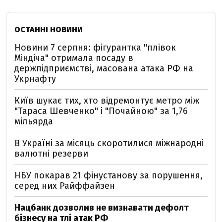
ОСТАННІ НОВИНИ
Новини 7 серпня: фігурантка "плівок
Міндіча" отримала посаду в
держпідприємстві, масована атака РФ на
Укрнафту
Київ шукає тих, хто відремонтує метро між
"Тараса Шевченко" і "Почайною" за 1,76
мільярда
В Україні за місяць скоротилися міжнародні
валютні резерви
НБУ покарав 21 фінустанову за порушення,
серед них Райффайзен
Нацбанк дозволив не визнавати дефолт
бізнесу на тлі атак РФ