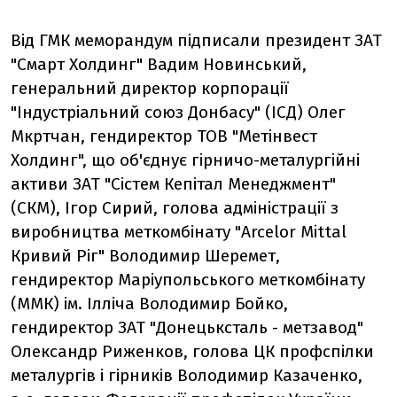
Від ГМК меморандум підписали президент ЗАТ
"Смарт Холдинг" Вадим Новинський,
генеральний директор корпорації
"Індустріальний союз Донбасу" (ІСД) Олег
Мкртчан, гендиректор ТОВ "Метінвест
Холдинг", що об'єднує гірничо-металургійні
активи ЗАТ "Сістем Кепітал Менеджмент"
(СКМ), Ігор Сирий, голова адміністрації з
виробництва меткомбінату "Arcelor Mittal
Кривий Ріг" Володимир Шеремет,
гендиректор Маріупольського меткомбінату
(ММК) ім. Ілліча Володимир Бойко,
гендиректор ЗАТ "Донецьксталь - метзавод"
Олександр Риженков, голова ЦК профспілки
металургів і гірників Володимир Казаченко,