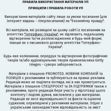
ПРАВИЛА ВИКОРИСТАННЯ МАТЕРІАЛІВ УП
ПРИНЦИПИ І ПРАВИЛА РОБОТИ УП
Використання матеріалів сайту лише за умови посилання (для
інтернет-видань - гіперпосилання) на "Економічну правду".
Всі матеріали, які розміщені на цьому сайті із посиланням на
агентство
"Інтерфакс-Україна"
, не підлягають подальшому
відтворенню та/чи розповсюдженню в будь-якій формі,
інакше як з письмового дозволу агентства "Інтерфакс-
Україна".
Будь-яке копіювання, передрук та відтворення фотографічних
творів та/або аудіовізуальних творів правовласника Getty
Images - суворо забороняється.
Матеріали з плашкою PROMOTED, НОВИНИ КОМПАНІЙ та
ПОЗИЦІЯ є рекламними та публікуються на правах реклами.
Редакція може не поділяти погляди, які в них промотуються.
Матеріали з плашкою СПЕЦПРОЄКТ та ЗА ПІДТРИМКИ також є
рекламними, проте редакція бере участь у підготовці цього
контенту і поділяє думки, висловлені у цих матеріалах.
Редакція не несе відповідальності за факти та оціночні
судження, оприлюднені у рекламних матеріалах. Згідно з
українським законодавством відповідальність за зміст