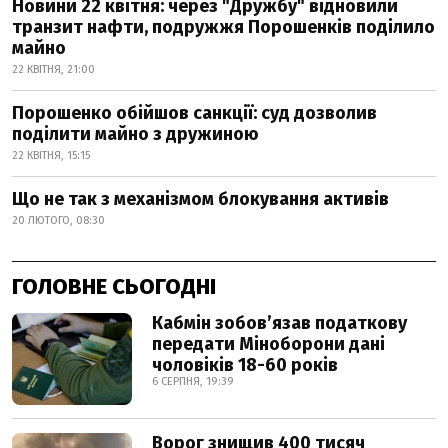
Новини 22 квітня: через "Дружбу" відновили
транзит нафти, подружжя Порошенків поділило
майно
22 КВІТНЯ, 21:00
Порошенко обійшов санкції: суд дозволив
поділити майно з дружиною
22 КВІТНЯ, 15:15
Що не так з механізмом блокування активів
20 ЛЮТОГО, 08:30
ГОЛОВНЕ СЬОГОДНІ
Кабмін зобовʼязав податкову
передати Міноборони дані
чоловіків 18-60 років
6 СЕРПНЯ, 19:39
Ворог знищив 400 тисяч