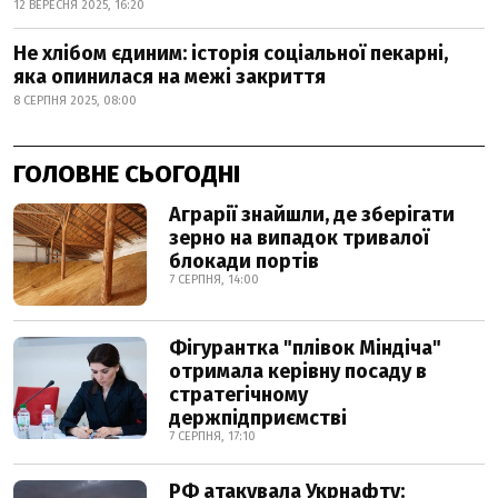
12 ВЕРЕСНЯ 2025, 16:20
Не хлібом єдиним: історія соціальної пекарні,
яка опинилася на межі закриття
8 СЕРПНЯ 2025, 08:00
ГОЛОВНЕ СЬОГОДНІ
Аграрії знайшли, де зберігати
зерно на випадок тривалої
блокади портів
7 СЕРПНЯ, 14:00
Фігурантка "плівок Міндіча"
отримала керівну посаду в
стратегічному
держпідприємстві
7 СЕРПНЯ, 17:10
РФ атакувала Укрнафту: