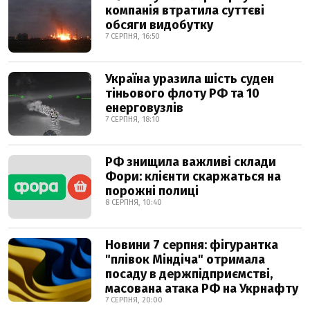
компанія втратила суттєві
обсяги видобутку
7 СЕРПНЯ, 16:50
Україна уразила шість суден
тіньового флоту РФ та 10
енерговузлів
7 СЕРПНЯ, 18:10
РФ знищила важливі склади
Фори: клієнти скаржаться на
порожні полиці
8 СЕРПНЯ, 10:40
Новини 7 серпня: фігурантка
"плівок Міндіча" отримала
посаду в держпідприємстві,
масована атака РФ на Укрнафту
7 СЕРПНЯ, 20:00