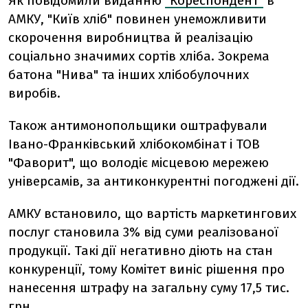
Як повідомили виданню
"Кореспондент"
в
АМКУ, "Київ хліб" повинен унеможливити
скорочення виробництва й реалізацію
соціально значимих сортів хліба. Зокрема
батона "Нива" та інших хлібобулочних
виробів.
Також антимонопольщики оштрафували
Івано-Франківський хлібокомбінат і ТОВ
"Фаворит", що володіє місцевою мережею
універсамів, за антиконкурентні погоджені дії.
АМКУ встановило, що вартість маркетингових
послуг становила 3% від суми реалізованої
продукції. Такі дії негативно діють на стан
конкуренції, тому Комітет виніс рішення про
нанесення штрафу на загальну суму 17,5 тис.
грн.