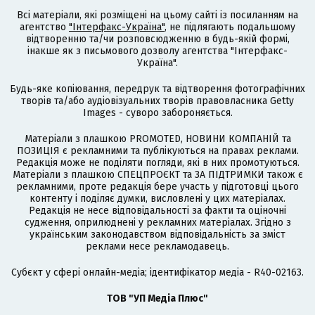
Всі матеріали, які розміщені на цьому сайті із посиланням на
агентство
"Інтерфакс-Україна"
, не підлягають подальшому
відтворенню та/чи розповсюдженню в будь-якій формі,
інакше як з письмового дозволу агентства "Інтерфакс-
Україна".
Будь-яке копіювання, передрук та відтворення фотографічних
творів та/або аудіовізуальних творів правовласника Getty
Images - суворо забороняється.
Матеріали з плашкою PROMOTED, НОВИНИ КОМПАНІЙ та
ПОЗИЦІЯ є рекламними та публікуються на правах реклами.
Редакція може не поділяти погляди, які в них промотуються.
Матеріали з плашкою СПЕЦПРОЄКТ та ЗА ПІДТРИМКИ також є
рекламними, проте редакція бере участь у підготовці цього
контенту і поділяє думки, висловлені у цих матеріалах.
Редакція не несе відповідальності за факти та оціночні
судження, оприлюднені у рекламних матеріалах. Згідно з
українським законодавством відповідальність за зміст
реклами несе рекламодавець.
Cубєкт у сфері онлайн-медіа; ідентифікатор медіа - R40-02163.
ТОВ "УП Медіа Плюс"