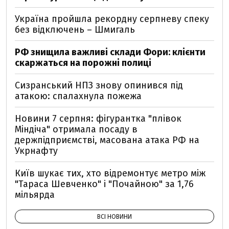
Україна пройшла рекордну серпневу спеку
без відключень – Шмигаль
РФ знищила важливі склади Фори: клієнти
скаржаться на порожні полиці
Сизранський НПЗ знову опинився під
атакою: спалахнула пожежа
Новини 7 серпня: фігурантка "плівок
Міндіча" отримала посаду в
держпідприємстві, масована атака РФ на
Укрнафту
Київ шукає тих, хто відремонтує метро між
"Тараса Шевченко" і "Почайною" за 1,76
мільярда
ВСІ НОВИНИ