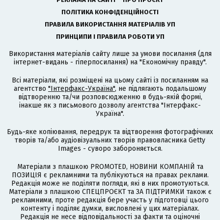
ПОЛІТИКА КОНФІДЕНЦІЙНОСТІ
ПРАВИЛА ВИКОРИСТАННЯ МАТЕРІАЛІВ УП
ПРИНЦИПИ І ПРАВИЛА РОБОТИ УП
Використання матеріалів сайту лише за умови посилання (для
інтернет-видань - гіперпосилання) на "Економічну правду".
Всі матеріали, які розміщені на цьому сайті із посиланням на
агентство
"Інтерфакс-Україна"
, не підлягають подальшому
відтворенню та/чи розповсюдженню в будь-якій формі,
інакше як з письмового дозволу агентства "Інтерфакс-
Україна".
Будь-яке копіювання, передрук та відтворення фотографічних
творів та/або аудіовізуальних творів правовласника Getty
Images - суворо забороняється.
Матеріали з плашкою PROMOTED, НОВИНИ КОМПАНІЙ та
ПОЗИЦІЯ є рекламними та публікуються на правах реклами.
Редакція може не поділяти погляди, які в них промотуються.
Матеріали з плашкою СПЕЦПРОЄКТ та ЗА ПІДТРИМКИ також є
рекламними, проте редакція бере участь у підготовці цього
контенту і поділяє думки, висловлені у цих матеріалах.
Редакція не несе відповідальності за факти та оціночні