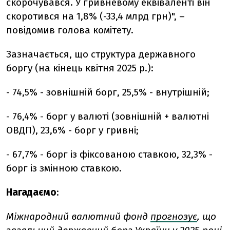
скорочувався. У гривневому еквіваленті він
скоротився на 1,8% (-33,4 млрд грн)", –
повідомив голова комітету.
Зазначається, що структура державного
боргу (на кінець квітня 2025 р.):
- 74,5% - зовнішній борг, 25,5% - внутрішній;
- 76,4% - борг у валюті (зовнішній + валютні
ОВДП), 23,6% - борг у гривні;
- 67,7% - борг із фіксованою ставкою, 32,3% -
борг із змінною ставкою.
Нагадаємо
:
Міжнародний валютний фонд
прогнозує
, що