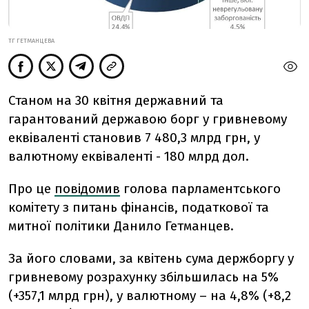
ТГ ГЕТМАНЦЕВА
Станом на 30 квітня державний та
гарантований державою борг у гривневому
еквіваленті становив 7 480,3 млрд грн, у
валютному еквіваленті - 180 млрд дол.
Про це
повідомив
голова парламентського
комітету з питань фінансів, податкової та
митної політики Данило Гетманцев.
За його словами,
з
а квітень сума держборгу у
гривневому розрахунку
збільшилась
на 5%
(+357,1 млрд грн), у валютному –
на 4,8% (+8,2