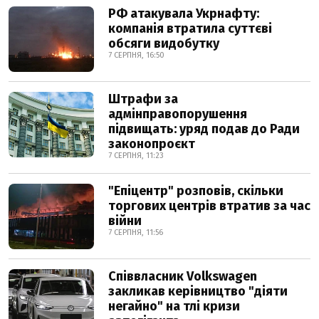
РФ атакувала Укрнафту:
компанія втратила суттєві
обсяги видобутку
7 СЕРПНЯ, 16:50
Штрафи за
адмінправопорушення
підвищать: уряд подав до Ради
законопроєкт
7 СЕРПНЯ, 11:23
"Епіцентр" розповів, скільки
торгових центрів втратив за час
війни
7 СЕРПНЯ, 11:56
Співвласник Volkswagen
закликав керівництво "діяти
негайно" на тлі кризи