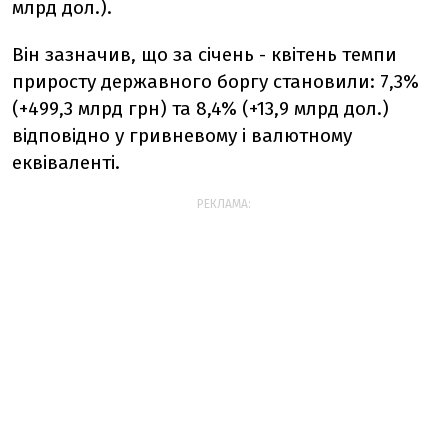
млрд дол.).
Він зазначив, що
з
а січень - квітень темпи
приросту державного боргу становили: 7,3%
(+499,3 млрд грн) та 8,4% (+13,9 млрд дол.)
відповідно у гривневому і валютному
еквіваленті.
РЕКЛАМА: