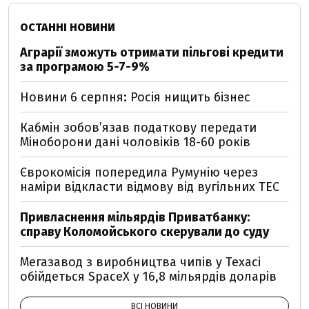
ОСТАННІ НОВИНИ
Аграрії зможуть отримати пільгові кредити
за програмою 5-7-9%
Новини 6 серпня: Росія нищить бізнес
Кабмін зобовʼязав податкову передати
Міноборони дані чоловіків 18-60 років
Єврокомісія попередила Румунію через
наміри відкласти відмову від вугільних ТЕС
Привласнення мільярдів Приватбанку:
справу Коломойського скерували до суду
Мегазавод з виробництва чипів у Техасі
обійдеться SpaceX у 16,8 мільярдів доларів
ВСІ НОВИНИ