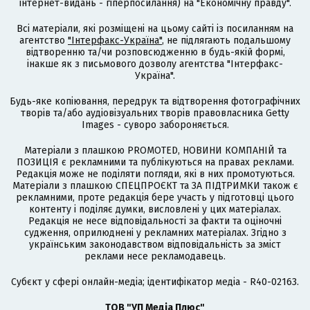
інтернет-видань - гіперпосилання) на "Економічну правду".
Всі матеріали, які розміщені на цьому сайті із посиланням на
агентство
"Інтерфакс-Україна"
, не підлягають подальшому
відтворенню та/чи розповсюдженню в будь-якій формі,
інакше як з письмового дозволу агентства "Інтерфакс-
Україна".
Будь-яке копіювання, передрук та відтворення фотографічних
творів та/або аудіовізуальних творів правовласника Getty
Images - суворо забороняється.
Матеріали з плашкою PROMOTED, НОВИНИ КОМПАНІЙ та
ПОЗИЦІЯ є рекламними та публікуються на правах реклами.
Редакція може не поділяти погляди, які в них промотуються.
Матеріали з плашкою СПЕЦПРОЄКТ та ЗА ПІДТРИМКИ також є
рекламними, проте редакція бере участь у підготовці цього
контенту і поділяє думки, висловлені у цих матеріалах.
Редакція не несе відповідальності за факти та оціночні
судження, оприлюднені у рекламних матеріалах. Згідно з
українським законодавством відповідальність за зміст
реклами несе рекламодавець.
Cубєкт у сфері онлайн-медіа; ідентифікатор медіа - R40-02163.
ТОВ "УП Медіа Плюс"