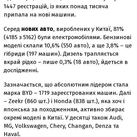
1447 реєстрацій, із яких понад тисяча
припала на нові машини.
Серед
нових авто
, вироблених у Китаї, 81%
(4185 з 5162) були електромобілями. Бензинові
моделі склали 10,6% (550 авто), а ще 3,8% – це
гібриди (197 машин). Дизель трапляється
вкрай рідко – лише 0,3% (18 авто), йдеться в
дослідженні.
Зазначається, що а
бсолютним лідером стала
марка
BYD
–
1719 зареєстрованих машин. Далі
–
Zeekr
(860 шт.) і
Honda
(838 шт.), яка хоч і
японська за походженням, активно збирає
окремі моделі в Китаї. У десятці також
Audi
,
MG
,
Volkswagen
,
Chery
,
Changan
,
Denza
та
Haval
.