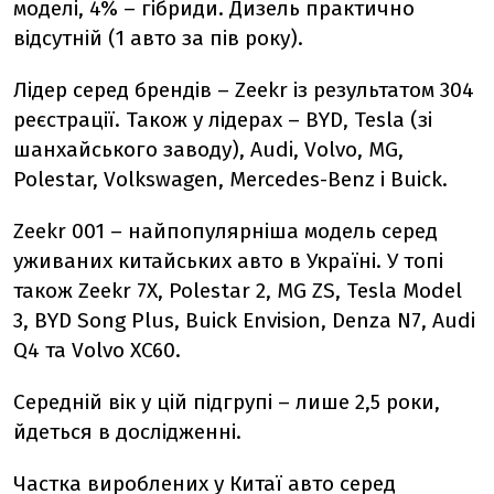
моделі, 4% – гібриди. Дизель практично
відсутній (1 авто за пів року).
Лідер серед брендів –
Zeekr
із результатом 304
реєстрації. Також у лідерах –
BYD
,
Tesla
(зі
шанхайського заводу),
Audi
,
Volvo
,
MG
,
Polestar
,
Volkswagen
,
Mercedes-Benz
і
Buick
.
Zeekr 001
–
найпопулярніша модель серед
уживаних китайських авто в Україні. У топі
також
Zeekr 7X
,
Polestar 2
,
MG ZS
,
Tesla Model
3
,
BYD Song Plus
,
Buick Envision
,
Denza N7
,
Audi
Q4
та
Volvo XC60
.
Середній вік у цій підгрупі – лише
2,5 роки,
йдеться в дослідженні.
Частка вироблених у Китаї авто серед