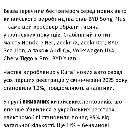
Беззаперечним бестселером серед нових авто
китайського виробництва став
BYD Song Plus
–
саме цей кросовер обрали тисяча
українських покупців.
Стабільний попит
мають
Honda e:NS1
,
Zeekr 7X
,
Zeekr 001
,
BYD
Sea Lion
, а також
Audi Q4
,
Volkswagen ID.4
,
Chery Tiggo 4 Pro
і
BYD Yuan
.
Частка вироблених у Китаї нових авто серед
усіх перших реєстрацій у січні-червні 2025 року
становила
1,2%, повідомляють аналітики.
У групі
вживаних
китайських легковиків, що
вперше з’явилися в українських реєстрах,
електромобілі становили понад 85% від
загальної кількості. Ще 11% – бензинові