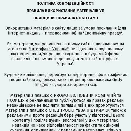
ПОЛІТИКА КОНФІДЕНЦІЙНОСТІ
ПРАВИЛА ВИКОРИСТАННЯ МАТЕРІАЛІВ УП
ПРИНЦИПИ І ПРАВИЛА РОБОТИ УП
Використання матеріалів сайту лише за умови посилання (для
інтернет-видань - гіперпосилання) на "Економічну правду".
Всі матеріали, які розміщені на цьому сайті із посиланням на
агентство
"Інтерфакс-Україна"
, не підлягають подальшому
відтворенню та/чи розповсюдженню в будь-якій формі,
інакше як з письмового дозволу агентства "Інтерфакс-
Україна".
Будь-яке копіювання, передрук та відтворення фотографічних
творів та/або аудіовізуальних творів правовласника Getty
Images - суворо забороняється.
Матеріали з плашкою PROMOTED, НОВИНИ КОМПАНІЙ та
ПОЗИЦІЯ є рекламними та публікуються на правах реклами.
Редакція може не поділяти погляди, які в них промотуються.
Матеріали з плашкою СПЕЦПРОЄКТ та ЗА ПІДТРИМКИ також є
рекламними, проте редакція бере участь у підготовці цього
контенту і поділяє думки, висловлені у цих матеріалах.
Редакція не несе відповідальності за факти та оціночні
судження, оприлюднені у рекламних матеріалах. Згідно з