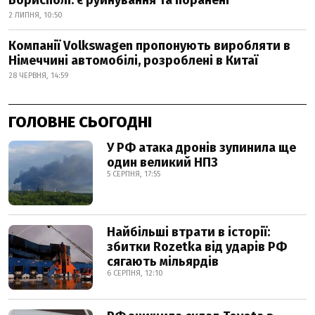
Борисполі: є руйнування та поранені
2 ЛИПНЯ, 10:50
Компанії Volkswagen пропонують виробляти в
Німеччині автомобілі, розроблені в Китаї
28 ЧЕРВНЯ, 14:59
ГОЛОВНЕ СЬОГОДНІ
У РФ атака дронів зупинила ще
один великий НПЗ
5 СЕРПНЯ, 17:55
Найбільші втрати в історії:
збитки Rozetka від ударів РФ
сягають мільярдів
6 СЕРПНЯ, 12:10