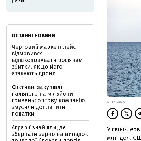
рази
ОСТАННІ НОВИНИ
Черговий маркетплейс
відмовився
відшкодовувати росіянам
збитки, якщо його
атакують дрони
Фіктивні закупівлі
пального на мільйони
гривень: оптову компанію
GETTY IMAGES
змусили доплатити
податки
Аграрії знайшли, де
У січні-чер
зберігати зерно на випадок
млн дол. СШ
тривалої блокади портів