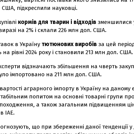
. США, підкреслили науковці.
купівлі
кормів для тварин і відходів
зменшилися 
виразі на 2% і склали 226 млн дол. США.
тавок в Україну
тютюнових виробів
за цей періо
на рівні 2024 року і становили 213 млн дол. США.
експерти відзначають збільшення на чверть закуп
уло імпортовано на 211 млн дол. США.
вартості аграрного імпорту в Україну на даному 
стабільним попитом на основні товарні групи пр
походження, а також загальним підвищенням цін 
 ІАЕ.
рогнозують, що
п
ри збереженні даної тенденції у