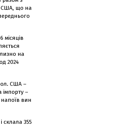
. США, що на
опереднього
 6 місяців
ляється
близно на
од 2024
ол. США –
а імпорту –
 напоїв вин
і склала 355