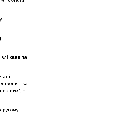
у
д
івлі
кави та
етапі
одовольства
на них", –
 другому