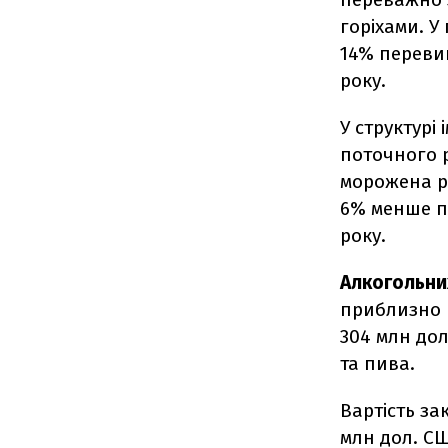
горіхами. У
14% переви
року.
У структурі
поточного р
морожена ри
6% менше по
року.
Алкогольни
приблизно н
304 млн до
та пива.
Вартість за
млн дол. С