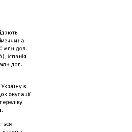
сідають
Німеччина
00 млн дол.
), Іспанія
 млн дол.
 Україну в
ок окупації
переліку
и.
ться
 разом з