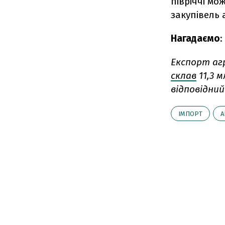
півріччі мо
закупівель 
Нагадаємо
:
Експорт аг
склав
11,3 
відповідний
ІМПОРТ
А