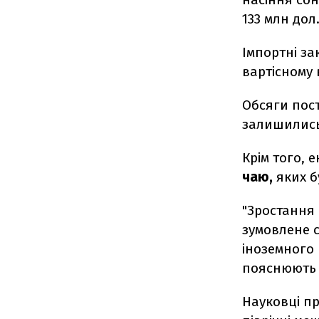
133 млн дол
Імпортні за
вартісному 
Обсяги пос
залишились 
Крім того, 
чаю,
яких б
"
Зростання 
зумовлене 
іноземного 
пояснюють в
Науковці п