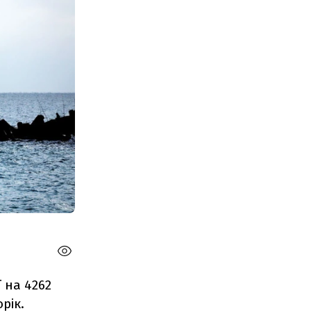
ї на 4262
рік.