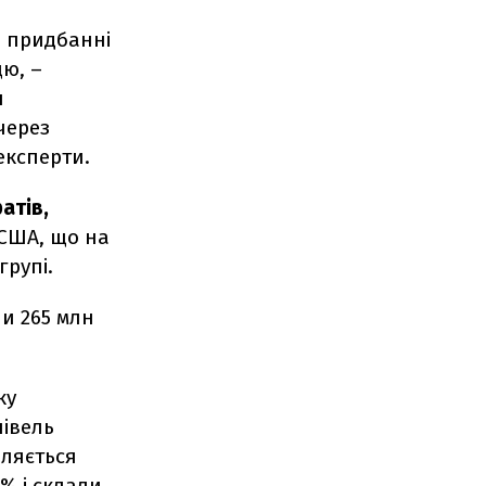
а придбанні
цю, –
я
через
експерти.
атів,
 США, що на
групі.
и 265 млн
ку
півель
іляється
% і склали