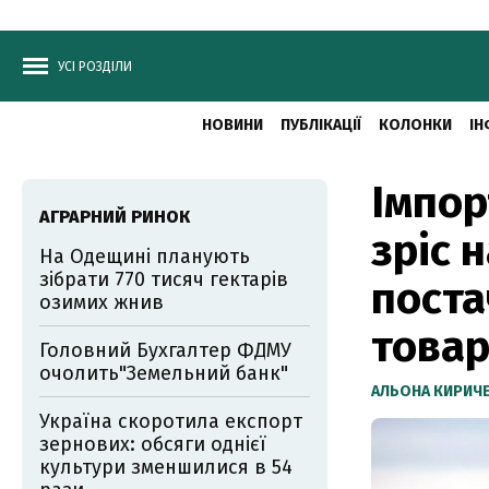
УСІ РОЗДІЛИ
НОВИНИ
ПУБЛІКАЦІЇ
КОЛОНКИ
ІН
Імпор
АГРАРНИЙ РИНОК
зріс 
На Одещині планують
зібрати 770 тисяч гектарів
поста
озимих жнив
това
Головний Бухгалтер ФДМУ
очолить"Земельний банк"
АЛЬОНА КИРИЧ
Україна скоротила експорт
зернових: обсяги однієї
культури зменшилися в 54