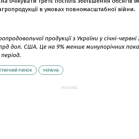
жна очікувати третє поспіль збільшення обсягів 
агропродукції в умовах повномасштабної війни.
ропродовольчої продукції
з України
у січні-червні
млрд дол. США. Це на 9% менше минулорічних пока
 період.
ГРАРНИЙ РИНОК
УКРАЇНА
РЕКЛАМА: