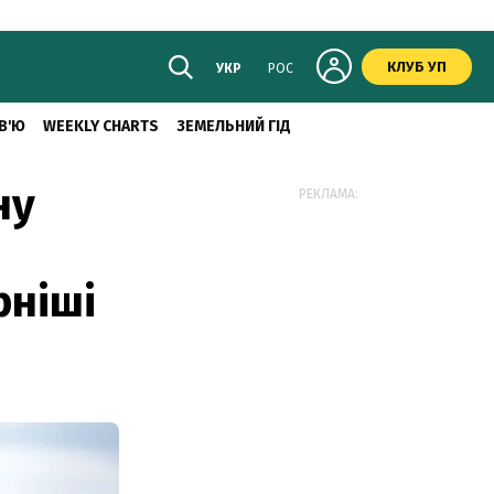
КЛУБ УП
УКР
РОС
В'Ю
WEEKLY CHARTS
ЗЕМЕЛЬНИЙ ГІД
ну
РЕКЛАМА:
рніші