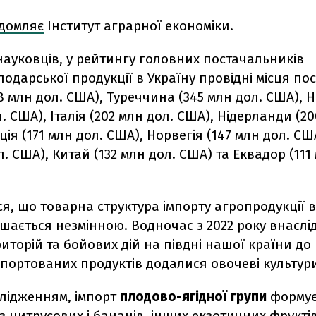
ідомляє
Інститут аграрної економіки.
науковців,
у
рейтингу головних постачальників
подарської продукції в Україну провідні місця по
 млн дол. США), Туреччина (345 млн дол. США), 
л. США), Італія (202 млн дол. США), Нідерланди (2
ія (171 млн дол. США), Норвегія (147 млн дол. США
л. США), Китай (132 млн дол. США) та Еквадор (111
ся, що
т
оварна структура імпорту агропродукції в
шається незмінною. Водночас з 2022 року внаслід
иторій та бойових дій на півдні нашої країни до 
портованих продуктів додалися овочеві культур
слідженням, імпорт
плодово-ягідної групи
формує
 цитрусових і бананів, інших екзотичних фруктів