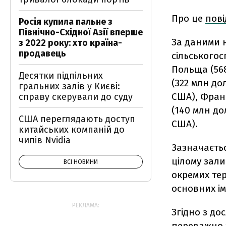
Про це
пов
Росія купила пальне з
Північно-Східної Азії вперше
За даними 
з 2022 року: хто країна-
продавець
сільськогос
Польща (568
Десятки підпільних
(322 млн до
гральних залів у Києві:
США), Франц
справу скерували до суду
(140 млн до
США переглядають доступ
США).
китайських компаній до
чипів Nvidia
Зазначаєть
цілому зали
ВСІ НОВИНИ
окремих тер
основних ім
РЕКЛАМА:
Згідно з до
переважно з