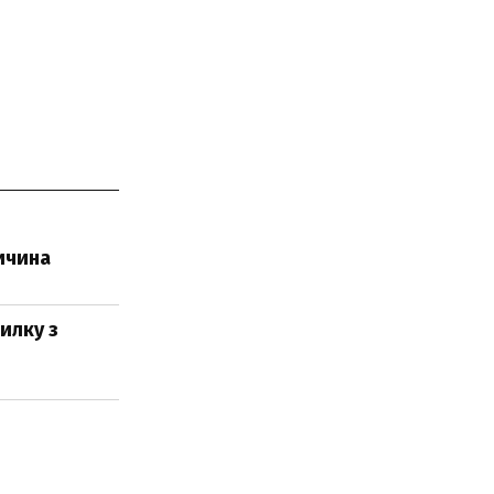
ричина
силку з