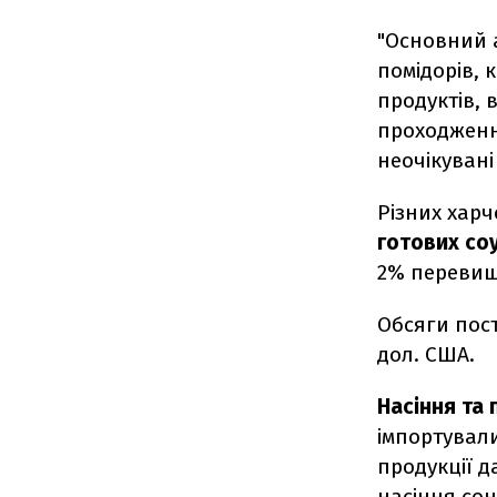
"
Основний а
помідорів, 
продуктів,
проходженн
неочікувані
Різних харч
готових соу
2% перевищи
Обсяги пос
дол. США.
Насіння та 
імпортували
продукції д
насіння сон