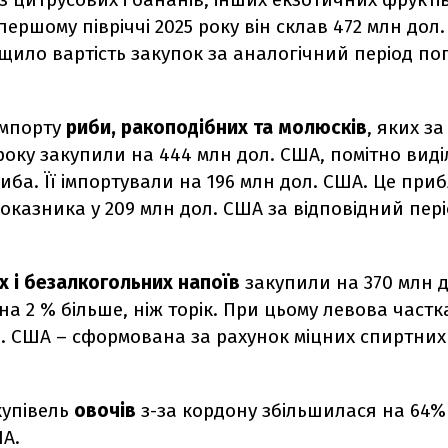
 першому півріччі 2025 року він склав 472 млн дол
щило вартість закупок за аналогічний період п
 імпорту
риби, ракоподібних та молюсків
, яких за
оку закупили на 444 млн дол. США, помітно виді
ба. Її імпортували на 196 млн дол. США. Це при
казника у 209 млн дол. США за відповідний пері
х і безалкогольних напоїв
закупили на 370 млн д
а 2 % більше, ніж торік. При цьому левова частк
л. США – сформована за рахунок міцних спиртних
купівель
овочів
з-за кордону збільшилася на 64% 
ША.