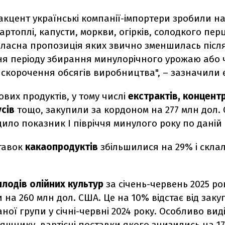
кцент українські компанії-імпортери зробили н
картоплі, капусти, моркви, огірків, солодкого пер
 власна пропозиція яких звично зменшилась післ
я періоду збирання минулорічного урожаю або 
 скорочення обсягів виробництва", – зазначили 
ових продуктів, у тому числі
екстрактів, концентр
сів
тощо, закупили за кордоном на 277 млн дол.
ло показник І півріччя минулого року по даній 
тавок
какаопродуктів
збільшилися на 29% і склал
плодів олійних культур
за січень-червень 2025 ро
 на 260 млн дол. США. Це на 10% відстає від заку
аної групи у січні-червні 2024 року. Особливо вид
яшнику, вартісні поставки якого знизились на 17