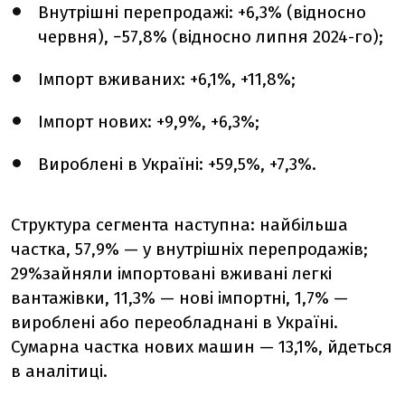
Внутрішні перепродажі: +6,3% (відносно
червня), −57,8% (відносно липня 2024-го);
Імпорт вживаних: +6,1%, +11,8%;
Імпорт нових: +9,9%, +6,3%;
Вироблені в Україні: +59,5%, +7,3%.
Структура сегмента
наступна: найбільша
частка,
57,9%
— у внутрішніх перепродажів;
29%
зайняли імпортовані вживані легкі
вантажівки,
11,3%
— нові імпортні,
1,7%
—
вироблені або переобладнані в Україні.
Сумарна частка нових машин —
13,1%, йдеться
в аналітиці.