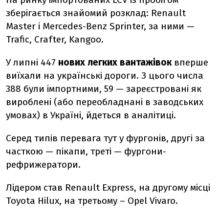
зберігається знайомий розклад:
Renault
Master
і
Mercedes-Benz Sprinter, за
ними —
Trafic
,
Crafter
,
Kangoo.
У липні 447
нових
легких вантажівок
вперше
виїхали на українські дороги. З цього числа
388 були імпортними, 59 — зареєстровані як
вироблені (або переобладнані в заводських
умовах) в Україні, йдеться в аналітиці.
Серед типів перевага тут у фургонів, другі за
часткою — пікапи, треті — фургони-
рефрижератори.
Лідером став
Renault Express, на другому місці
Toyota Hilux, на третьому –
Opel Vivaro.