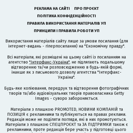
РЕКЛАМА НА САЙТІ
ПРО ПРОЄКТ
ПОЛІТИКА КОНФІДЕНЦІЙНОСТІ
ПРАВИЛА ВИКОРИСТАННЯ МАТЕРІАЛІВ УП
ПРИНЦИПИ І ПРАВИЛА РОБОТИ УП
Використання матеріалів сайту лише за умови посилання (для
інтернет-видань - гіперпосилання) на "Економічну правду".
Всі матеріали, які розміщені на цьому сайті із посиланням на
агентство
"Інтерфакс-Україна"
, не підлягають подальшому
відтворенню та/чи розповсюдженню в будь-якій формі,
інакше як з письмового дозволу агентства "Інтерфакс-
Україна".
Будь-яке копіювання, передрук та відтворення фотографічних
творів та/або аудіовізуальних творів правовласника Getty
Images - суворо забороняється.
Матеріали з плашкою PROMOTED, НОВИНИ КОМПАНІЙ та
ПОЗИЦІЯ є рекламними та публікуються на правах реклами.
Редакція може не поділяти погляди, які в них промотуються.
Матеріали з плашкою СПЕЦПРОЄКТ та ЗА ПІДТРИМКИ також є
рекламними, проте редакція бере участь у підготовці цього