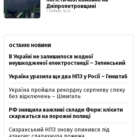
Дніпропетровщині
7 СЕРПНЯ, 16:32
ОСТАННІ НОВИНИ
В Україні не залишилося жодної
неушкодженої електростанції – Зеленський
Україна уразила ще два НПЗ у Росії – Генштаб
Україна пройшла рекордну серпневу спеку
без відключень – Шмигаль
РФ знищила важливі склади Фори: клієнти
скаржаться на порожні полиці
Сизранський НПЗ знову опинився під
атакою: спалахнула пожежа