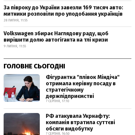
За півроку до України завезли 169 тисяч авто:
митники розповіли про уподобання українців
28 ЛИПНЯ, 11:55
Volkswagen збирає Наглядову раду, щоб
вирішити долю автогіганта на тлі кризи
9 ЛИПНЯ, 11:55
ГОЛОВНЕ СЬОГОДНІ
Фігурантка "плівок Міндіча"
отримала керівну посаду в
стратегічному
держпідприємстві
7 СЕРПНЯ, 17:10
РФ атакувала Укрнафту:
компанія втратила суттєві
обсяги видобутку
7 СЕРПНЯ, 16:50