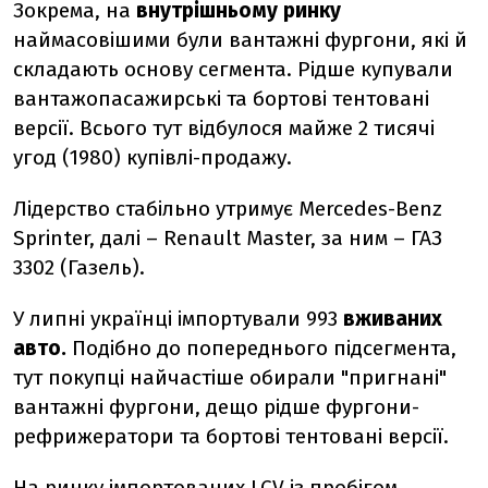
Зокрема, на
внутрішньому ринку
наймасовішими були вантажні фургони, які й
складають основу сегмента. Рідше купували
вантажопасажирські та бортові тентовані
версії. Всього тут відбулося майже 2 тисячі
угод (1980) купівлі-продажу.
Лідерство стабільно утримує
Mercedes-Benz
Sprinter, далі
–
Renault Master, за ним –
ГАЗ
3302 (Газель).
У липні українці імпортували 993
вживаних
авто.
Подібно до попереднього підсегмента,
тут покупці найчастіше обирали "пригнані"
вантажні фургони, дещо рідше фургони-
рефрижератори та бортові тентовані версії.
На ринку імпортованих LCV із пробігом