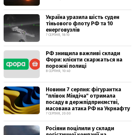
Україна уразила шість суден
тіньового флоту РФ та 10
енерговузлів
7 СЕРПНЯ, 18:10
РФ знищила важливі склади
Фори: клієнти скаржаться на
порожні полиці
8 СЕРПНЯ, 10:40
Новини 7 серпня: фігурантка
"плівок Міндіча" отримала
посаду в держпідприємстві,
масована атака РФ на Укрнафту
7 СЕРПНЯ, 20:00
Росіяни поцілили у склади
логістичної компанії на