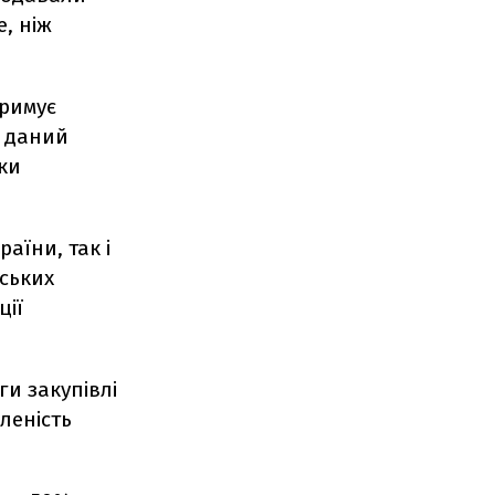
, ніж
тримує
а даний
ки
аїни, так і
нських
ції
ги закупівлі
леність