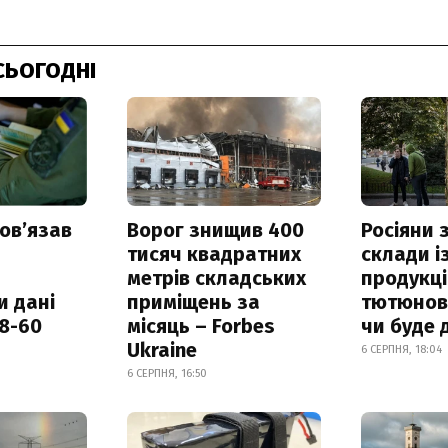
СЬОГОДНІ
овʼязав
Ворог знищив 400
Росіяни
тисяч квадратних
склади і
метрів складських
продукці
и дані
приміщень за
тютюнови
18-60
місяць – Forbes
чи буде 
Ukraine
6 СЕРПНЯ, 18:04
6 СЕРПНЯ, 16:50