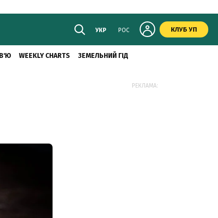
КЛУБ УП
УКР
РОС
В'Ю
WEEKLY CHARTS
ЗЕМЕЛЬНИЙ ГІД
РЕКЛАМА: