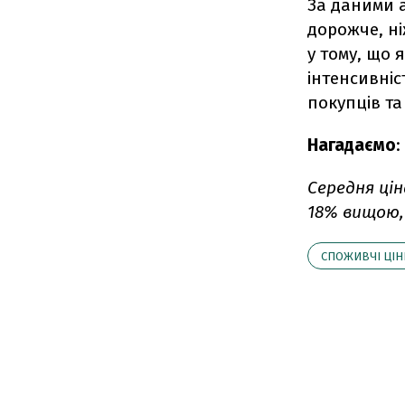
За даними а
дорожче, н
у тому, що 
інтенсивніс
покупців та
Нагадаємо
:
Cередня цін
18% вищою, 
СПОЖИВЧІ ЦІН