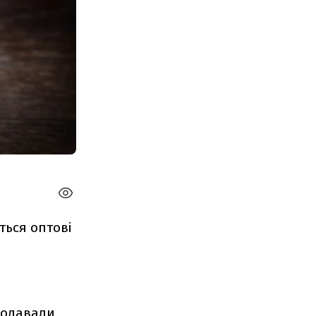
ться оптові
родавали