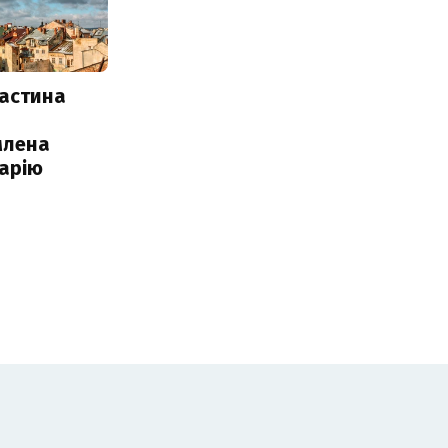
частина
млена
арію