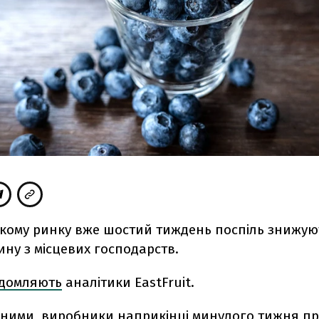
ькому ринку вже шостий тиждень поспіль знижую
ину з місцевих господарств.
ідомляють
аналітики
EastFruit.
даними, виробники наприкінці минулого тижня п