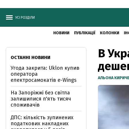
УСІ РОЗДІЛИ
НОВИНИ
ПУБЛІКАЦІЇ
КОЛОНКИ
ІН
В Укр
ОСТАННІ НОВИНИ
деше
Угода закрита: Uklon купив
оператора
АЛЬОНА КИРИЧ
електросамокатів e-Wings
На Запоріжжі без світла
залишилися п'ять тисяч
споживачів
ДПС: кількість зупинених
податкових накладних