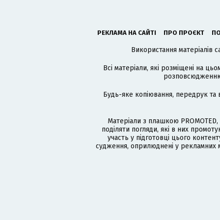
РЕКЛАМА НА САЙТІ
ПРО ПРОЄКТ
ПО
Використання матеріалів с
Всі матеріали, які розміщені на цьо
розповсюдженню в
Будь-яке копіювання, передрук та 
Матеріали з плашкою PROMOTED, 
поділяти погляди, які в них промо
участь у підготовці цього контенту
судження, оприлюднені у рекламних м