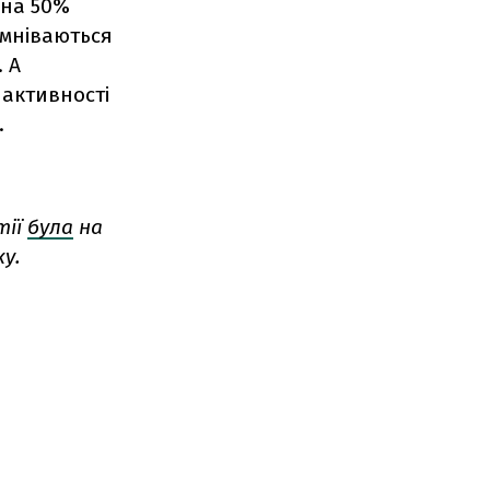
 на 50%
умніваються
 А
 активності
.
тії
була
на
ку.