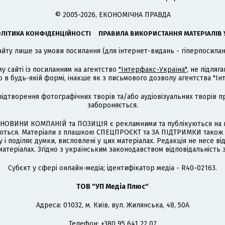
© 2005-2026, ЕКОНОМІЧНА ПРАВДА
ЛІТИКА КОНФІДЕНЦІЙНОСТІ
ПРАВИЛА ВИКОРИСТАННЯ МАТЕРІАЛІВ 
айту лише за умови посилання (для інтернет-видань - гіперпосиланн
му сайті із посиланням на агентство
"Інтерфакс-Україна"
, не підля
 будь-якій формі, інакше як з письмового дозволу агентства "Ін
відтворення фотографічних творів та/або аудіовізуальних творів п
забороняється.
НОВИНИ КОМПАНІЙ та ПОЗИЦІЯ є рекламними та публікуються на п
туються. Матеріали з плашкою СПЕЦПРОЄКТ та ЗА ПІДТРИМКИ також
 і поділяє думки, висловлені у цих матеріалах. Редакція не несе ві
атеріалах. Згідно з українським законодавством відповідальність 
Cубєкт у сфері онлайн-медіа; ідентифікатор медіа - R40-02163.
ТОВ "УП Медіа Плюс"
Адреса: 01032, м. Київ, вул. Жилянська, 48, 50А
Телефон: +380 95 641 22 07