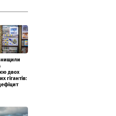
 знищили
з
єю двох
х гігантів:
дефіцит