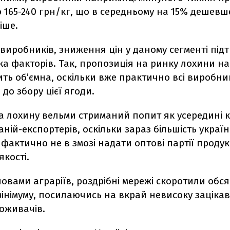
 165-240 грн/кг, що в середньому на 15% дешевше
іше.
виробників, зниження цін у даному сегменті під
ка факторів.
Так, пропозиція на ринку лохини н
ть об’ємна, оскільки вже практично всі виробни
до збору цієї ягоди.
на лохину вельми стриманий попит як усередині кр
аній-експортерів, оскільки зараз більшість украї
фактично не в змозі надати оптові партії продук
якості.
ловами аграріїв, роздрібні мережі скоротили обся
інімуму, посилаючись на вкрай невисоку зацікав
оживачів.