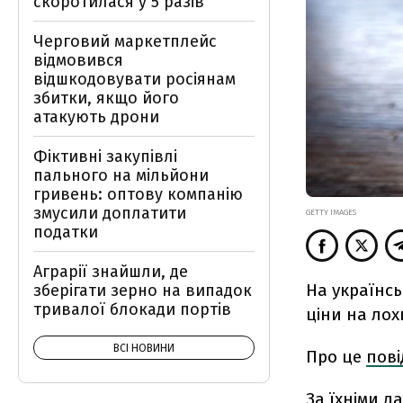
скоротилася у 5 разів
Черговий маркетплейс
відмовився
відшкодовувати росіянам
збитки, якщо його
атакують дрони
Фіктивні закупівлі
пального на мільйони
гривень: оптову компанію
змусили доплатити
GETTY IMAGES
податки
Аграрії знайшли, де
На українс
зберігати зерно на випадок
тривалої блокади портів
ціни на лох
ВСІ НОВИНИ
Про це
пов
За їхніми 