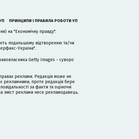
УП
ПРИНЦИПИ І ПРАВИЛА РОБОТИ УП
я) на "Економічну правду".
гають подальшому відтворенню та/чи
терфакс-Україна".
равовласника Getty Images - суворо
равах реклами. Редакція може не
 є рекламними, проте редакція бере
дповідальності за факти та оціночні
за зміст реклами несе рекламодавець.