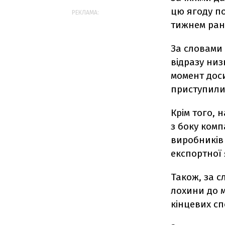
цю ягоду по
РЕКЛАМА:
тижнем ран
За словами 
відразу низ
момент доси
приступили 
Крім того, 
з боку комп
виробників 
експортної 
Також, за с
лохини до м
кінцевих сп