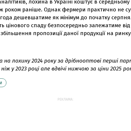
налітиків, лохина в Україні коштує в середньому
іж роком раніше. Однак фермери практично не с
ягода дешевшатиме як мінімум до початку серпня.
ть цінового спаду безпосередньо залежатиме від
 збільшення пропозиції даної продукції на ринку
а на лохину 2024 року за дрібнооптові перші пар
ніж у 2023 році але вдвічі нижчою за ціни 2025 ро
И
РЕКЛАМА: