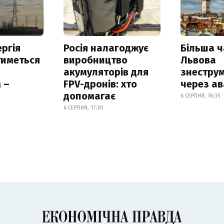
ргія
Росія налагоджує
Більша 
тиметься
виробництво
Львова
акумуляторів для
знестру
 –
FPV-дронів: хто
через ав
допомагає
6 СЕРПНЯ, 16:35
6 СЕРПНЯ, 17:30